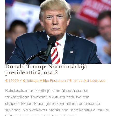
Donald Trump: Norminsärkijä
presidenttinä, osa 2
4.11.2020
/ Kirjoittaja
Mikko Poutanen
/
8 minuutiksi luettavaa
Kaksiosaisen artikkelin jälkimmäisessä osassa
tarkastellaan Trumpin vaikutusta Yhdysvaltain
sisäpolitiikkaan. Maan yhteiskunnallinen polarisaatio
syvenee. Näin vakava yhteiskunnallinen kehitys ei muutu