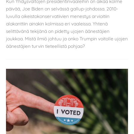
Kun Yhdysvaltojen presidentinvaaleihin on aikaa kolme
päivää, Joe Biden on selvässä gallup-johdossa. 2010-
luvulla oikeistokonservatiivien menestys arvioitiin
alakanttiin ainakin kolmissa eri vaaleissa. Yhtenä
selittävänä tekijänä on pidetty ujojen äänestäjien
joukkoa. Mistä ilmiö johtuu ja onko Trumpin voitolle ujojen
äänestäjien turvin tieteellistä pohjaa?