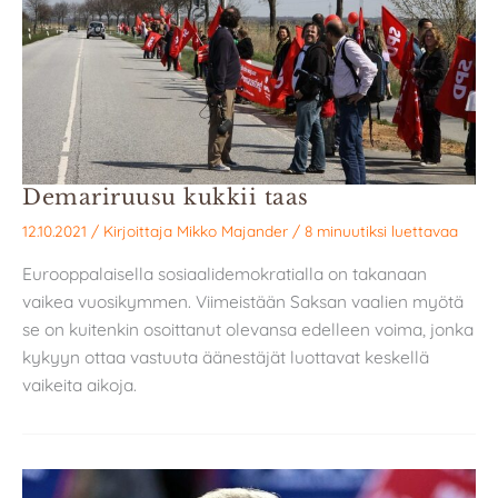
Demariruusu kukkii taas
12.10.2021
/ Kirjoittaja
Mikko Majander
/
8 minuutiksi luettavaa
Eurooppalaisella sosiaalidemokratialla on takanaan
vaikea vuosikymmen. Viimeistään Saksan vaalien myötä
se on kuitenkin osoittanut olevansa edelleen voima, jonka
kykyyn ottaa vastuuta äänestäjät luottavat keskellä
vaikeita aikoja.