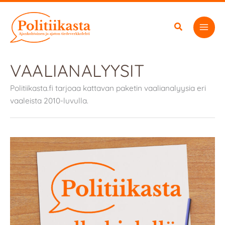
Siirry
sisältöön
VAALIANALYYSIT
Politiikasta.fi tarjoaa kattavan paketin vaalianalyysia eri
vaaleista 2010-luvulla.