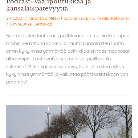
Podcast: Vaalipolitiikkaa ja
kansalaispätevyyttä
24.11.2021
/ Kirjoittaja
Mikko Poutanen
ja
Elina Kestilä-Kekkonen
/
5 minuutiksi luettavaa
Suomalaisten luottamus politiikkaan on muihin Euroopan
maihin verrattuna korkealla, mutta kansalaisten luotto
omiin kykyihinsä ymmärtää politiikkaa on taas maanosan
alhaisimpia. Luottavatko suomalaiset poliitikoihin
sokeasti? Miten kansalaispätevyyttä eli ihmisten uskoa
kykyihinsä ymmärtää ja vaikuttaa päätöksentekoon voisi
parantaa?