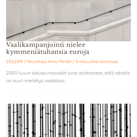
Vaalikampanjointi nielee
kymmeniätuhansia euroja
25.6.2019
/ Kirjoittaja
Annu Perälä
/
6 minuutiksi luettavaa
2000-luvun eduskuntavaalit ovat osoittaneet, että rahalla
on suuri merkitys vaaleissa.