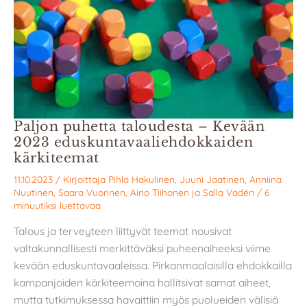
Paljon puhetta taloudesta – Kevään
2023 eduskunta­­­vaali­ehdokkaiden
kärkiteemat
11.10.2023
/ Kirjoittaja
Pihla Hakulinen
,
Juuni Jaatinen
,
Anniina
Nuutinen
,
Saara Vuorinen
,
Aino Tiihonen
ja
Salla Vadén
/
6
minuutiksi luettavaa
Talous ja terveyteen liittyvät teemat nousivat
valtakunnallisesti merkittäväksi puheenaiheeksi viime
kevään eduskuntavaaleissa. Pirkanmaalaisilla ehdokkailla
kampanjoiden kärkiteemoina hallitsivat samat aiheet,
mutta tutkimuksessa havaittiin myös puolueiden välisiä