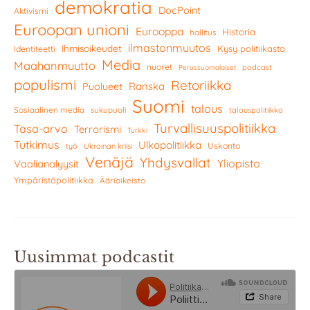
demokratia
DocPoint
Aktivismi
Euroopan unioni
Eurooppa
Historia
hallitus
ilmastonmuutos
Ihmisoikeudet
Kysy politiikasta
Identiteetti
Media
Maahanmuutto
nuoret
podcast
Perussuomalaiset
populismi
Retoriikka
Ranska
Puolueet
Suomi
talous
Sosiaalinen media
sukupuoli
talouspolitiikka
Turvallisuuspolitiikka
Tasa-arvo
Terrorismi
Turkki
Tutkimus
Ulkopolitiikka
Uskonto
työ
Ukrainan kriisi
Venäjä
Yhdysvallat
Yliopisto
Vaalianalyysit
Ympäristöpolitiikka
Äärioikeisto
Uusimmat podcastit