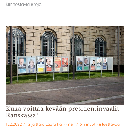
kiinnostavia eroja.
Kuka voittaa kevään presidentinvaalit
Ranskassa?
15.2.2022
/ Kirjoittaja
Laura Parkkinen
/
6 minuutiksi luettavaa