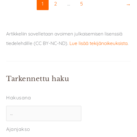
1
2
…
5
→
Artikkeliin sovelletaan avoimen julkaisemisen lisenssiä
tiedelehdille (CC BY-NC-ND).
Lue lisää tekijänoikeuksista
.
Tarkennettu haku
Hakusana
Ajanjakso