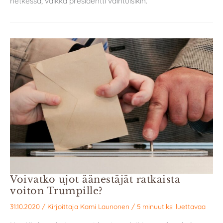
hetkessä, vaikka presidentti vaihtuisikin.
Voivatko ujot äänestäjät ratkaista
voiton Trumpille?
31.10.2020
/ Kirjoittaja
Kami Launonen
/
5 minuutiksi luettavaa