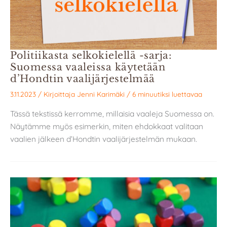
Politiikasta selkokielellä -sarja:
Suomessa vaaleissa käytetään
d’Hondtin vaalijärjestelmää
3.11.2023
/ Kirjoittaja
Jenni Karimäki
/
6 minuutiksi luettavaa
Tässä tekstissä kerromme, millaisia vaaleja Suomessa on.
Näytämme myös esimerkin, miten ehdokkaat valitaan
vaalien jälkeen d’Hondtin vaalijärjestelmän mukaan.