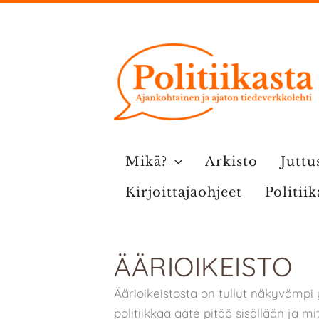
Siirry
sisältöön
Mikä?
Arkisto
Juttu
Kirjoittajaohjeet
Politii
ÄÄRIOIKEISTO
Äärioikeistosta on tullut näkyvämpi
politiikkaa aate pitää sisällään ja mi