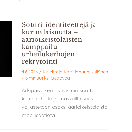
Soturi-identiteettejä ja
kurinalaisuutta –
äärioikeistolaisten
kamppailu-
urheilukerhojen
rekrytointi
4.6.2026
/ Kirjoittaja
Katri-Maaria Kyllönen
/
6 minuutiksi luettavaa
Arkipäiväisen aktivismin kautta
keho, urheilu ja maskuliinisuus
valjastetaan osaksi äärioikeistolaista
mobilisaatiota.