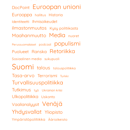
Euroopan unioni
DocPoint
Eurooppa
Historia
hallitus
Ihmisoikeudet
Identiteetti
ilmastonmuutos
Kysy politiikasta
Media
Maahanmuutto
nuoret
populismi
podcast
Perussuomalaiset
Retoriikka
Ranska
Puolueet
Sosiaalinen media
sukupuoli
Suomi
talous
talouspolitiikka
Tasa-arvo
Terrorismi
Turkki
Turvallisuuspolitiikka
Tutkimus
työ
Ukrainan kriisi
Ulkopolitiikka
Uskonto
Venäjä
Vaalianalyysit
Yhdysvallat
Yliopisto
Ympäristöpolitiikka
Äärioikeisto