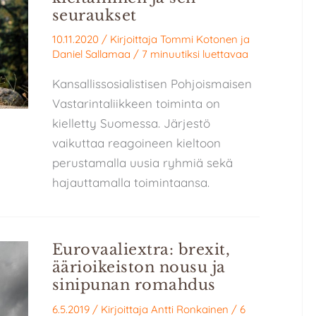
seuraukset
10.11.2020
/ Kirjoittaja
Tommi Kotonen
ja
Daniel Sallamaa
/
7 minuutiksi luettavaa
Kansallissosialistisen Pohjoismaisen
Vastarintaliikkeen toiminta on
kielletty Suomessa. Järjestö
vaikuttaa reagoineen kieltoon
perustamalla uusia ryhmiä sekä
hajauttamalla toimintaansa.
Eurovaaliextra: brexit,
äärioikeiston nousu ja
sinipunan romahdus
6.5.2019
/ Kirjoittaja
Antti Ronkainen
/
6