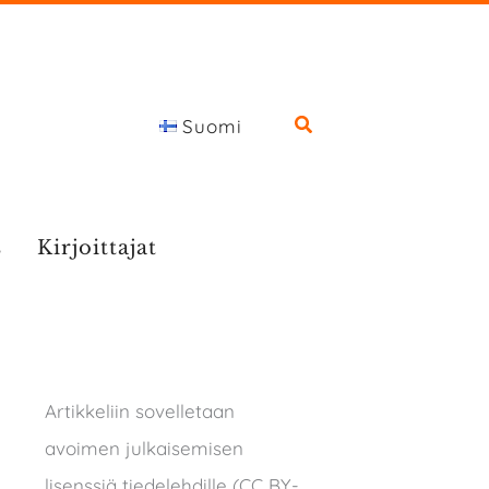
Suomi
s
Kirjoittajat
Artikkeliin sovelletaan
avoimen julkaisemisen
lisenssiä tiedelehdille (CC BY-