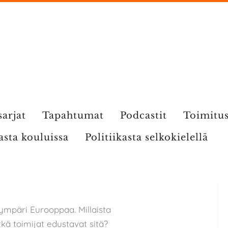
sarjat
Tapahtumat
Podcastit
Toimitu
kasta kouluissa
Politiikasta selkokielellä
 ympäri Eurooppaa. Millaista
tkä toimijat edustavat sitä?