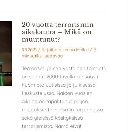
20 vuotta terrorismin
aikakautta – Mikä on
muuttunut?
9.9.2021
/ Kirjoittaja
Leena Malkki
/
9
minuutiksi luettavaa
Terrorismi ja sen vastainen toiminta
on saanut 2000-luvulla runsaasti
huomiota uutisissa ja julkisessa
keskustelussa. Näiden vuosien
aikana on tapahtunut paljon
muutoksia terrorismin torjunnassa
sekä yleisissä käsityksissä
terrorismista. Nämä eivät