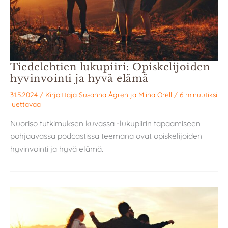
Tiedelehtien lukupiiri: Opiskelijoiden
hyvinvointi ja hyvä elämä
31.5.2024
/ Kirjoittaja
Susanna Ågren
ja
Miina Orell
/
6 minuutiksi
luettavaa
Nuoriso tutkimuksen kuvassa -lukupiirin tapaamiseen
pohjaavassa podcastissa teemana ovat opiskelijoiden
hyvinvointi ja hyvä elämä.