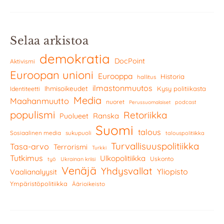
Selaa arkistoa
demokratia
DocPoint
Aktivismi
Euroopan unioni
Eurooppa
Historia
hallitus
ilmastonmuutos
Ihmisoikeudet
Kysy politiikasta
Identiteetti
Media
Maahanmuutto
nuoret
podcast
Perussuomalaiset
populismi
Retoriikka
Ranska
Puolueet
Suomi
talous
Sosiaalinen media
sukupuoli
talouspolitiikka
Turvallisuuspolitiikka
Tasa-arvo
Terrorismi
Turkki
Tutkimus
Ulkopolitiikka
Uskonto
työ
Ukrainan kriisi
Venäjä
Yhdysvallat
Yliopisto
Vaalianalyysit
Ympäristöpolitiikka
Äärioikeisto