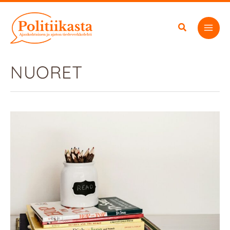
Siirry
sisältöön
NUORET