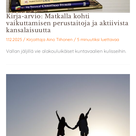
Kirja-arvio: Matkalla kohti
vaikuttamisen perustaitoja ja aktiivista
kansalaisuutta
1.12.2025
/ Kirjoittaja
Aino Tiihonen
/
5 minuutiksi luettavaa
Vallan jäljillä vie alakouluikäiset kuntavaalien kulisseihin.