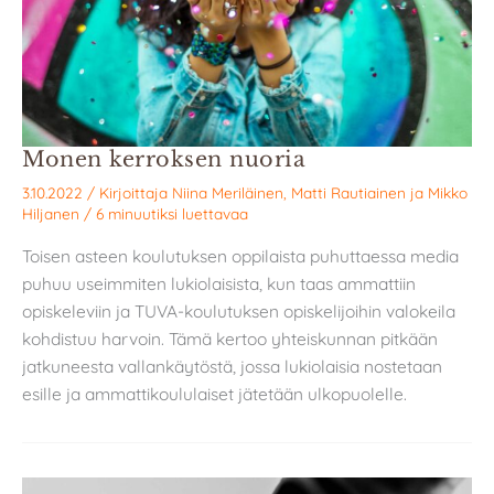
Monen kerroksen nuoria
3.10.2022
/ Kirjoittaja
Niina Meriläinen
,
Matti Rautiainen
ja
Mikko
Hiljanen
/
6 minuutiksi luettavaa
Toisen asteen koulutuksen oppilaista puhuttaessa media
puhuu useimmiten lukiolaisista, kun taas ammattiin
opiskeleviin ja TUVA-koulutuksen opiskelijoihin valokeila
kohdistuu harvoin. Tämä kertoo yhteiskunnan pitkään
jatkuneesta vallankäytöstä, jossa lukiolaisia nostetaan
esille ja ammattikoululaiset jätetään ulkopuolelle.