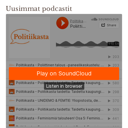
Uusimmat podcastit