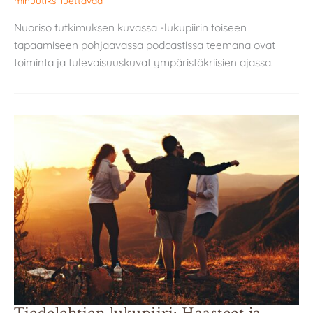
minuutiksi luettavaa
Nuoriso tutkimuksen kuvassa -lukupiirin toiseen
tapaamiseen pohjaavassa podcastissa teemana ovat
toiminta ja tulevaisuuskuvat ympäristökriisien ajassa.
Tiedelehtien lukupiiri: Haasteet ja