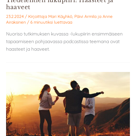
haaveet
23.2.2024
/ Kirjoittaja
Mari Käyhkö
,
Päivi Armila
ja
Anne
Airaksinen
/
6 minuutiksi luettavaa
Nuoriso tutkimuksen kuvassa -lukupiirin ensimmäiseen
tapaamiseen pohjaavassa podcastissa teemana ovat
haasteet ja haaveet.