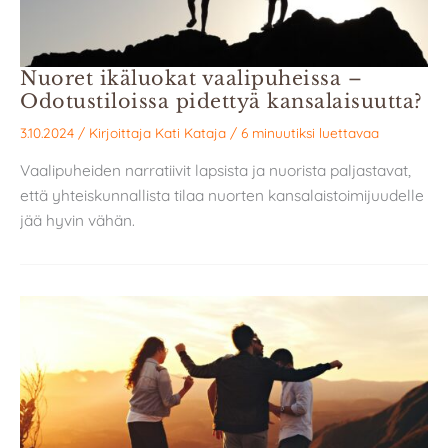
Nuoret ikäluokat vaalipuheissa –
Odotustiloissa pidettyä kansalaisuutta?
3.10.2024
/ Kirjoittaja
Kati Kataja
/
6 minuutiksi luettavaa
Vaalipuheiden narratiivit lapsista ja nuorista paljastavat,
että yhteiskunnallista tilaa nuorten kansalaistoimijuudelle
jää hyvin vähän.