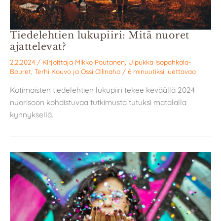
Tiedelehtien lukupiiri: Mitä nuoret
ajattelevat?
2.2.2024
/ Kirjoittaja
Mikko Poutanen
,
Ulpukka Isopahkala-
Bouret
,
Terhi Kouvo
ja
Ossi Ollinaho
/
6 minuutiksi luettavaa
Kotimaisten tiedelehtien lukupiiri tekee keväällä 2024
nuorisoon kohdistuvaa tutkimusta tutuksi matalalla
kynnyksellä.