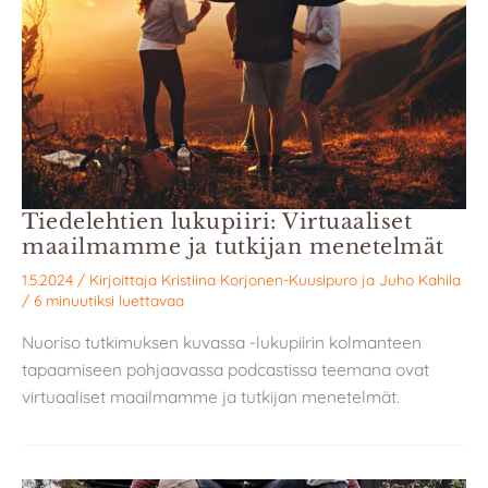
Tiedelehtien lukupiiri: Virtuaaliset
maailmamme ja tutkijan menetelmät
1.5.2024
/ Kirjoittaja
Kristiina Korjonen-Kuusipuro
ja
Juho Kahila
/
6 minuutiksi luettavaa
Nuoriso tutkimuksen kuvassa -lukupiirin kolmanteen
tapaamiseen pohjaavassa podcastissa teemana ovat
virtuaaliset maailmamme ja tutkijan menetelmät.