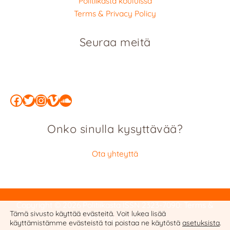
Politiikasta kouluissa
Terms & Privacy Policy
Seuraa meitä
Facebook
Twitter
Instagram
Vimeo
SoundCloud
Onko sinulla kysyttävää?
Ota yhteyttä
Copyright © 2026 Politiikasta
ISSN 2323-7090
:
Terms &
Tämä sivusto käyttää evästeitä. Voit lukea lisää
Privacy Policy
käyttämistämme evästeistä tai poistaa ne käytöstä
asetuksista
.