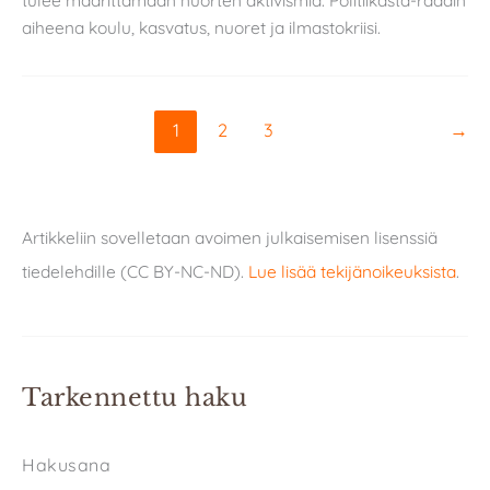
aiheena koulu, kasvatus, nuoret ja ilmastokriisi.
1
2
3
→
Artikkeliin sovelletaan avoimen julkaisemisen lisenssiä
tiedelehdille (CC BY-NC-ND).
Lue lisää tekijänoikeuksista
.
Tarkennettu haku
Hakusana