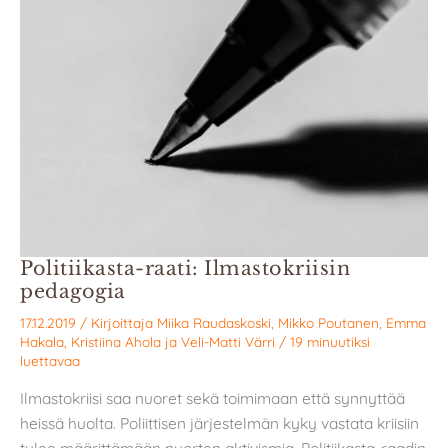
Politiikasta-raati: Ilmastokriisin
pedagogia
17.12.2019
/ Kirjoittaja
Miika Raudaskoski
,
Mikko Poutanen
,
Emma
Hakala
,
Kristiina Ahola
ja
Veli-Matti Värri
/
19 minuutiksi
luettavaa
Ilmastokriisi saa nuoret sekä toimimaan että synnyttää
heissä huolta. Poliittisen järjestelmän kyky vastata kriisiin
tulee määrittämään nuorten aktivismia. Politiikasta-raadin