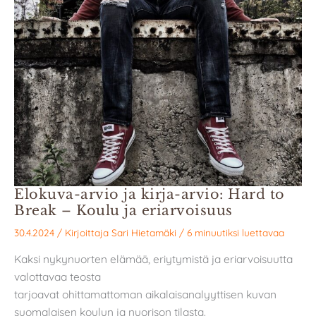
Elokuva-arvio ja kirja-arvio: Hard to
Break – Koulu ja eriarvoisuus
30.4.2024
/ Kirjoittaja
Sari Hietamäki
/
6 minuutiksi luettavaa
Kaksi nykynuorten elämää, eriytymistä ja eriarvoisuutta
valottavaa teosta
tarjoavat ohittamattoman aikalaisanalyyttisen kuvan
suomalaisen koulun ja nuorison tilasta.