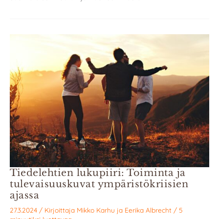
Tiedelehtien lukupiiri: Toiminta ja
tulevaisuuskuvat ympäristökriisien
ajassa
27.3.2024
/ Kirjoittaja
Mikko Karhu
ja
Eerika Albrecht
/
5