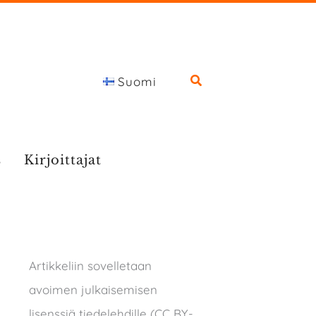
Suomi
s
Kirjoittajat
Artikkeliin sovelletaan
avoimen julkaisemisen
lisenssiä tiedelehdille (CC BY-