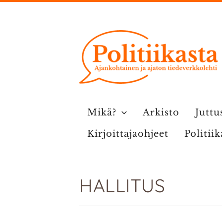
Siirry
sisältöön
Mikä?
Arkisto
Juttu
Kirjoittajaohjeet
Politii
HALLITUS