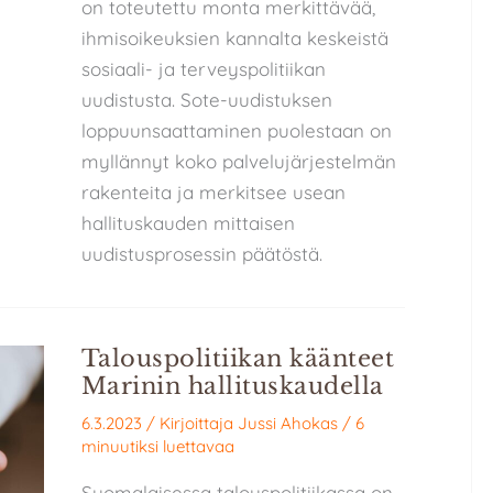
on toteutettu monta merkittävää,
ihmisoikeuksien kannalta keskeistä
sosiaali- ja terveyspolitiikan
uudistusta. Sote-uudistuksen
loppuunsaattaminen puolestaan on
myllännyt koko palvelujärjestelmän
rakenteita ja merkitsee usean
hallituskauden mittaisen
uudistusprosessin päätöstä.
Talouspolitiikan käänteet
Marinin hallituskaudella
6.3.2023
/ Kirjoittaja
Jussi Ahokas
/
6
minuutiksi luettavaa
Suomalaisessa talouspolitiikassa on