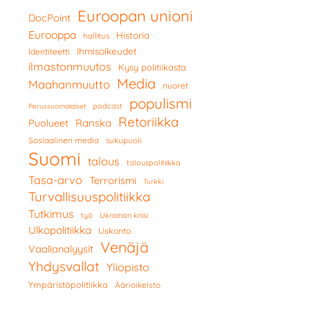
Euroopan unioni
DocPoint
Eurooppa
Historia
hallitus
Ihmisoikeudet
Identiteetti
ilmastonmuutos
Kysy politiikasta
Media
Maahanmuutto
nuoret
populismi
podcast
Perussuomalaiset
Retoriikka
Ranska
Puolueet
Sosiaalinen media
sukupuoli
Suomi
talous
talouspolitiikka
Tasa-arvo
Terrorismi
Turkki
Turvallisuuspolitiikka
Tutkimus
työ
Ukrainan kriisi
Ulkopolitiikka
Uskonto
Venäjä
Vaalianalyysit
Yhdysvallat
Yliopisto
Ympäristöpolitiikka
Äärioikeisto