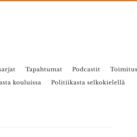
sarjat
Tapahtumat
Podcastit
Toimitu
kasta kouluissa
Politiikasta selkokielellä