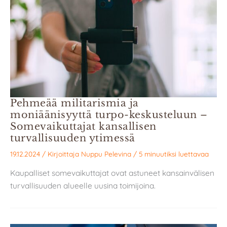
Pehmeää militarismia ja
moniäänisyyttä turpo-keskusteluun –
Somevaikuttajat kansallisen
turvallisuuden ytimessä
19.12.2024
/ Kirjoittaja
Nuppu Pelevina
/
5 minuutiksi luettavaa
Kaupalliset somevaikuttajat ovat astuneet kansainvälisen
turvallisuuden alueelle uusina toimijoina.