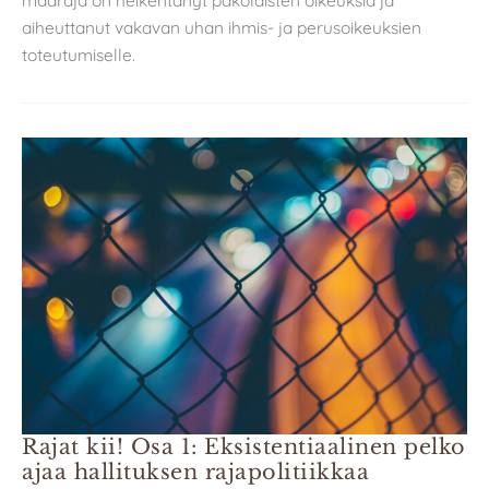
aiheuttanut vakavan uhan ihmis- ja perusoikeuksien
toteutumiselle.
Rajat kii! Osa 1: Eksistentiaalinen pelko
ajaa hallituksen rajapolitiikkaa