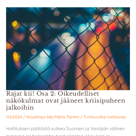
Rajat kii! Osa 2: Oikeudelliset
näkökulmat ovat jääneet kriisipuheen
jalkoihin
11.6.2024
/ Kirjoittaja
Iida-Maria Tammi
/
5 minuutiksi luettavaa
Hallituksen päätöstä sulkea Suomen ja Venäjän välinen
maaraja on heikentänyt pakolaisten oikeuksia ja