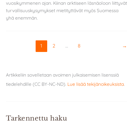
vuosikymmenen ajan. Kiinan arktiseen läsnäoloon liittyvät
turvallisuuskysymykset mietityttävät myös Suomessa
yhä enemmän.
1
2
…
8
→
Artikkeliin sovelletaan avoimen julkaisemisen lisenssiä
tiedelehdille (CC BY-NC-ND).
Lue lisää tekijänoikeuksista
.
Tarkennettu haku