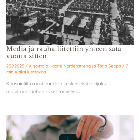
Media ja rauha liitettiin yhteen sata
vuotta sitten
25.9.2025
/ Kirjoittaja
Kaarle Nordenstreng
ja
Tarja Seppä
/
7
minuutiksi luettavaa
Kansainliitto nosti median keskeiseksi tekijäksi
maailmanrauhan rakentamisessa.