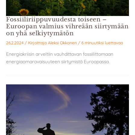
Fossiiliriippuvuudesta toiseen –
Euroopan valmius vihreään siirtymään
on yhä selkiytymätön
26.2.2024
/ Kirjoittaja
Aleksi Okkonen
/
6 minuutiksi luettavaa
Energiakriisin arveltiin vauhdittavan fossiilittomaan
energiaomaravaisuuteen siirtymistä Euroopassa.