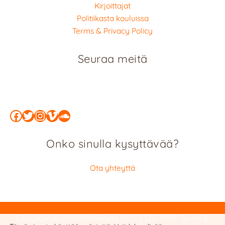
Kirjoittajat
Politiikasta kouluissa
Terms & Privacy Policy
Seuraa meitä
Facebook
Twitter
Instagram
Vimeo
SoundCloud
Onko sinulla kysyttävää?
Ota yhteyttä
Copyright © 2026 Politiikasta
ISSN 2323-7090
:
Terms &