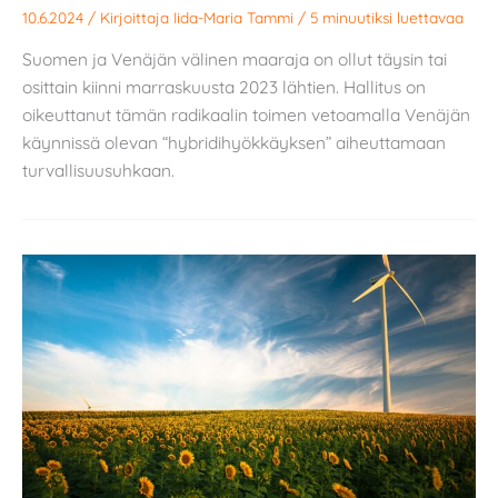
10.6.2024
/ Kirjoittaja
Iida-Maria Tammi
/
5 minuutiksi luettavaa
Suomen ja Venäjän välinen maaraja on ollut täysin tai
osittain kiinni marraskuusta 2023 lähtien. Hallitus on
oikeuttanut tämän radikaalin toimen vetoamalla Venäjän
käynnissä olevan “hybridihyökkäyksen” aiheuttamaan
turvallisuusuhkaan.