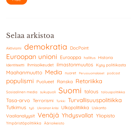
Selaa arkistoa
demokratia
DocPoint
Aktivismi
Euroopan unioni
Eurooppa
Historia
hallitus
ilmastonmuutos
Ihmisoikeudet
Kysy politiikasta
Identiteetti
Media
Maahanmuutto
nuoret
podcast
Perussuomalaiset
populismi
Retoriikka
Ranska
Puolueet
Suomi
talous
Sosiaalinen media
sukupuoli
talouspolitiikka
Turvallisuuspolitiikka
Tasa-arvo
Terrorismi
Turkki
Tutkimus
Ulkopolitiikka
Uskonto
työ
Ukrainan kriisi
Venäjä
Yhdysvallat
Yliopisto
Vaalianalyysit
Ympäristöpolitiikka
Äärioikeisto