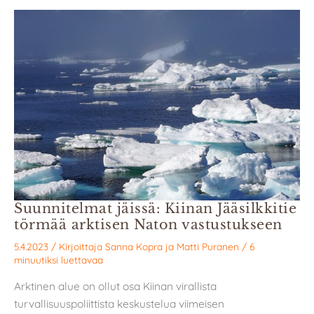
Suunnitelmat jäissä: Kiinan Jääsilkkitie
törmää arktisen Naton vastustukseen
5.4.2023
/ Kirjoittaja
Sanna Kopra
ja
Matti Puranen
/
6
minuutiksi luettavaa
Arktinen alue on ollut osa Kiinan virallista
turvallisuuspoliittista keskustelua viimeisen