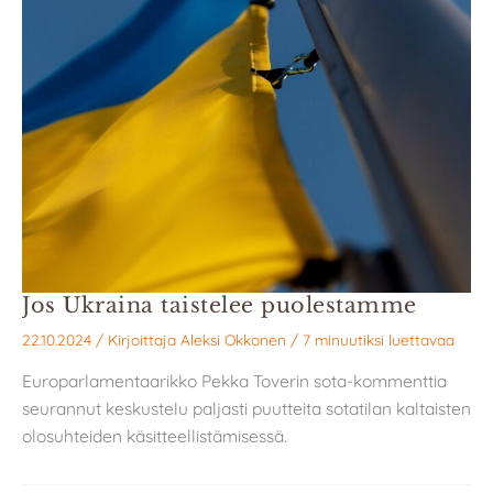
Jos Ukraina taistelee puolestamme
22.10.2024
/ Kirjoittaja
Aleksi Okkonen
/
7 minuutiksi luettavaa
Europarlamentaarikko Pekka Toverin sota-kommenttia
seurannut keskustelu paljasti puutteita sotatilan kaltaisten
olosuhteiden käsitteellistämisessä.