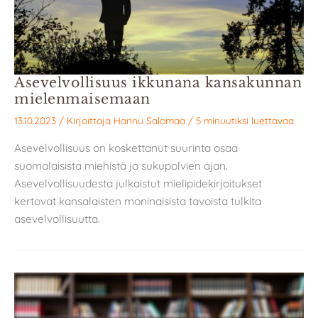
Asevelvollisuus ikkunana kansakunnan
mielenmaisemaan
13.10.2023
/ Kirjoittaja
Hannu Salomaa
/
5 minuutiksi luettavaa
Asevelvollisuus on koskettanut suurinta osaa
suomalaisista miehistä jo sukupolvien ajan.
Asevelvollisuudesta julkaistut mielipidekirjoitukset
kertovat kansalaisten moninaisista tavoista tulkita
asevelvollisuutta.