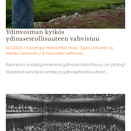
Ydinvoiman kytkös
ydinaseteollisuuteen vahvistuu
12.5.2026
/ Kirjoittaja
Hanna-Mari Husu
,
Tapio Litmanen
ja
Markku Lehtonen
/
6 minuutiksi luettavaa
Aiempina vuosikymmeninä ydinvoimateollisuus on pitänyt
tärkeänä selvää erontekoa ydinaseteollisuuteen.