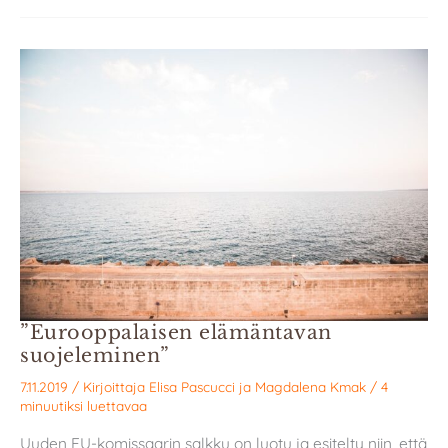
”Eurooppalaisen elämäntavan
suojeleminen”
7.11.2019
/ Kirjoittaja
Elisa Pascucci
ja
Magdalena Kmak
/
4
minuutiksi luettavaa
Uuden EU-komissaarin salkku on luotu ja esitelty niin, että