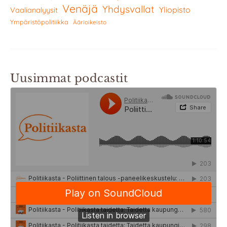
Venäjä
Yhdysvallat
Yliopisto
Vaalianalyysit
Ympäristöpolitiikka
Äärioikeisto
Uusimmat podcastit