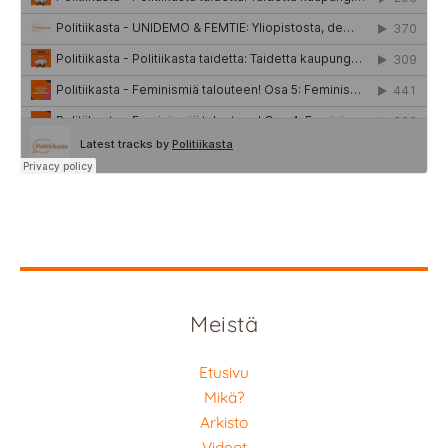
Meistä
Etusivu
Mikä?
Arkisto
Videot