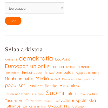
Selaa arkistoa
demokratia
DocPoint
Aktivismi
Euroopan unioni
Eurooppa
Historia
hallitus
ilmastonmuutos
Ihmisoikeudet
Kysy politiikasta
Identiteetti
Media
Maahanmuutto
nuoret
podcast
Perussuomalaiset
populismi
Retoriikka
Ranska
Puolueet
Suomi
talous
Sosiaalinen media
sukupuoli
talouspolitiikka
Turvallisuuspolitiikka
Tasa-arvo
Terrorismi
Turkki
Tutkimus
Ulkopolitiikka
Uskonto
työ
Ukrainan kriisi