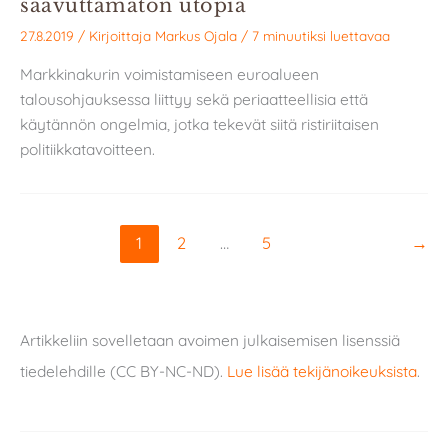
saavuttamaton utopia
27.8.2019
/ Kirjoittaja
Markus Ojala
/
7 minuutiksi luettavaa
Markkinakurin voimistamiseen euroalueen
talousohjauksessa liittyy sekä periaatteellisia että
käytännön ongelmia, jotka tekevät siitä ristiriitaisen
politiikkatavoitteen.
1
2
…
5
→
Artikkeliin sovelletaan avoimen julkaisemisen lisenssiä
tiedelehdille (CC BY-NC-ND).
Lue lisää tekijänoikeuksista
.