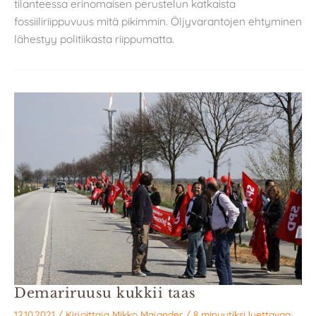
tilanteessa erinomaisen perustelun katkaista
fossiiliriippuvuus mitä pikimmin. Öljyvarantojen ehtyminen
lähestyy politiikasta riippumatta.
Demariruusu kukkii taas
12.10.2021
/ Kirjoittaja
Mikko Majander
/
8 minuutiksi luettavaa