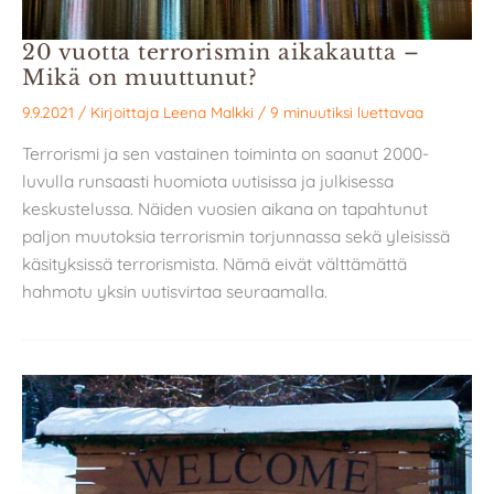
20 vuotta terrorismin aikakautta –
Mikä on muuttunut?
9.9.2021
/ Kirjoittaja
Leena Malkki
/
9 minuutiksi luettavaa
Terrorismi ja sen vastainen toiminta on saanut 2000-
luvulla runsaasti huomiota uutisissa ja julkisessa
keskustelussa. Näiden vuosien aikana on tapahtunut
paljon muutoksia terrorismin torjunnassa sekä yleisissä
käsityksissä terrorismista. Nämä eivät välttämättä
hahmotu yksin uutisvirtaa seuraamalla.