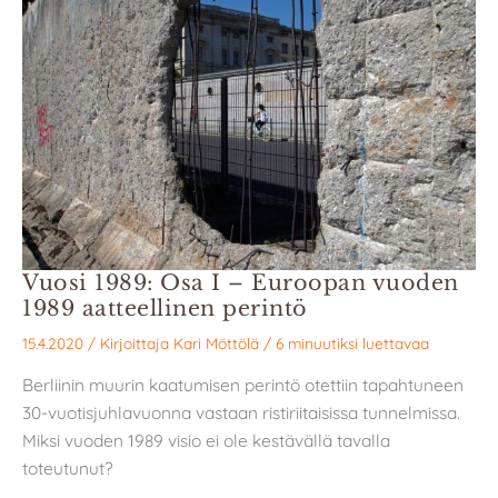
Vuosi 1989: Osa I – Euroopan vuoden
1989 aatteellinen perintö
15.4.2020
/ Kirjoittaja
Kari Möttölä
/
6 minuutiksi luettavaa
Berliinin muurin kaatumisen perintö otettiin tapahtuneen
30-vuotisjuhlavuonna vastaan ristiriitaisissa tunnelmissa.
Miksi vuoden 1989 visio ei ole kestävällä tavalla
toteutunut?