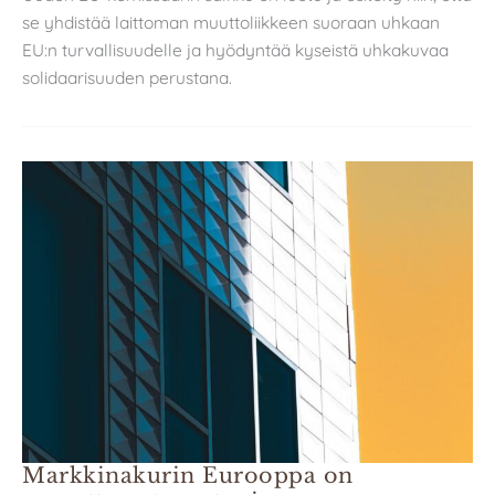
se yhdistää laittoman muuttoliikkeen suoraan uhkaan
EU:n turvallisuudelle ja hyödyntää kyseistä uhkakuvaa
solidaarisuuden perustana.
Markkinakurin Eurooppa on