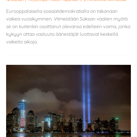
Eurooppalaisella sosiaalidemokratialla on takanaan
vaikea vuosikymmen. Viimeistään Saksan vaalien myötä
se on kuitenkin osoittanut olevansa edelleen voima, jonka
kykyyn ottaa vastuuta äänestäjät luottavat keskellä
vaikeita aikoja.