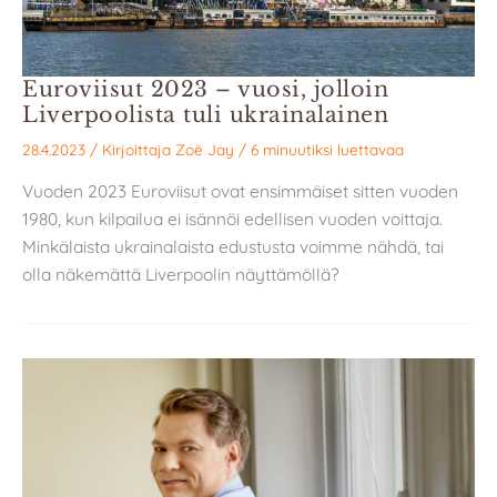
Euroviisut 2023 – vuosi, jolloin
Liverpoolista tuli ukrainalainen
28.4.2023
/ Kirjoittaja
Zoë Jay
/
6 minuutiksi luettavaa
Vuoden 2023 Euroviisut ovat ensimmäiset sitten vuoden
1980, kun kilpailua ei isännöi edellisen vuoden voittaja.
Minkälaista ukrainalaista edustusta voimme nähdä, tai
olla näkemättä Liverpoolin näyttämöllä?