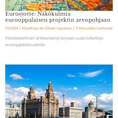
Eurostorie: Näkökulmia
eurooppalaisen projektin arvopohjaan
3.5.2024
/ Kirjoittaja
Ari-Elmeri Hyvönen
/
2 minuutiksi luettavaa
Monitieteellinen artikkelisarja tarjoaa uusia tulkintoja
eurooppalaisuudesta.