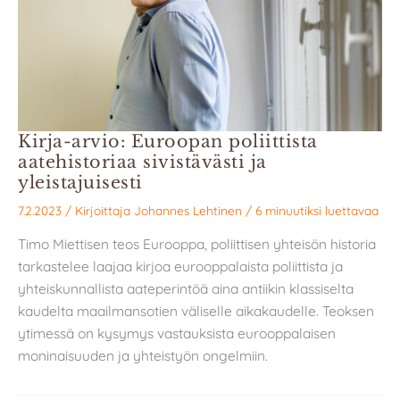
Kirja-arvio: Euroopan poliittista
aatehistoriaa sivistävästi ja
yleistajuisesti
7.2.2023
/ Kirjoittaja
Johannes Lehtinen
/
6 minuutiksi luettavaa
Timo Miettisen teos Eurooppa, poliittisen yhteisön historia
tarkastelee laajaa kirjoa eurooppalaista poliittista ja
yhteiskunnallista aateperintöä aina antiikin klassiselta
kaudelta maailmansotien väliselle aikakaudelle. Teoksen
ytimessä on kysymys vastauksista eurooppalaisen
moninaisuuden ja yhteistyön ongelmiin.