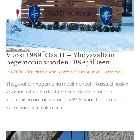
Vuosi 1989: Osa II – Yhdysvaltain
hegemonia vuoden 1989 jälkeen
16.4.2020
/ Kirjoittaja
Kari Möttölä
/
8 minuutiksi luettavaa
Yhdysvaltain hegemonia maailmanpolitiikassa oli tuskin
koskaan ollut yhtä kiistaton kuin Berliinin muurin
kaatumisen aikaan vuonna 1989. Mikään hegemonia ei
kuitenkaan kestä ikuisesti.