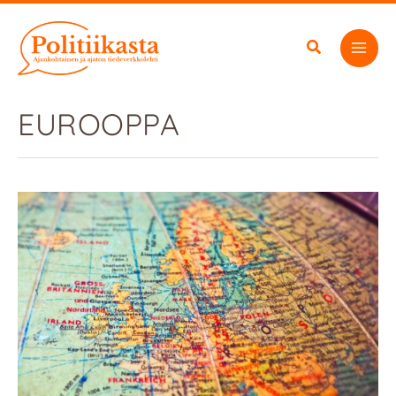
Siirry
sisältöön
EUROOPPA