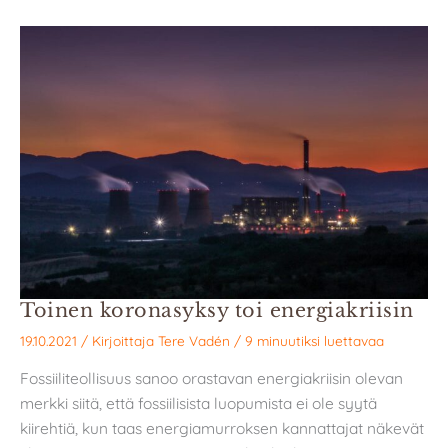
Toinen koronasyksy toi energiakriisin
19.10.2021
/ Kirjoittaja
Tere Vadén
/
9 minuutiksi luettavaa
Fossiiliteollisuus sanoo orastavan energiakriisin olevan
merkki siitä, että fossiilisista luopumista ei ole syytä
kiirehtiä, kun taas energiamurroksen kannattajat näkevät