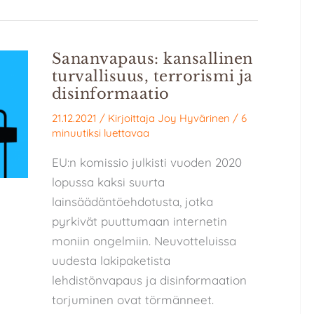
Sananvapaus: kansallinen
turvallisuus, terrorismi ja
disinformaatio
21.12.2021
/ Kirjoittaja
Joy Hyvärinen
/
6
minuutiksi luettavaa
EU:n komissio julkisti vuoden 2020
lopussa kaksi suurta
lainsäädäntöehdotusta, jotka
pyrkivät puuttumaan internetin
moniin ongelmiin. Neuvotteluissa
uudesta lakipaketista
lehdistönvapaus ja disinformaation
torjuminen ovat törmänneet.