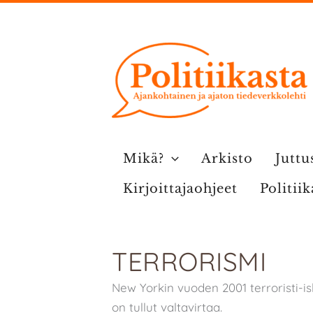
Siirry
sisältöön
Mikä?
Arkisto
Juttu
Kirjoittajaohjeet
Politii
TERRORISMI
New Yorkin vuoden 2001 terroristi-i
on tullut valtavirtaa.