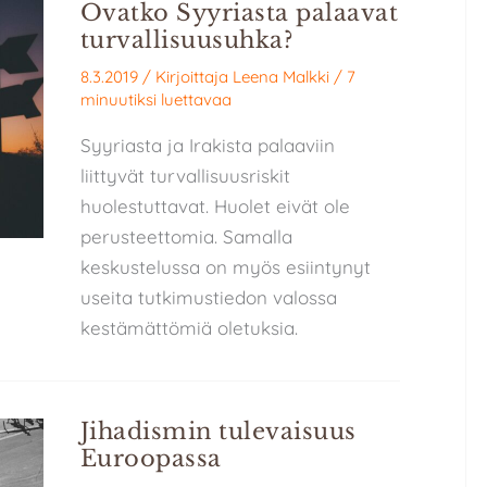
Ovatko Syyriasta palaavat
turvallisuusuhka?
8.3.2019
/ Kirjoittaja
Leena Malkki
/
7
minuutiksi luettavaa
Syyriasta ja Irakista palaaviin
liittyvät turvallisuusriskit
huolestuttavat. Huolet eivät ole
perusteettomia. Samalla
keskustelussa on myös esiintynyt
useita tutkimustiedon valossa
kestämättömiä oletuksia.
Jihadismin tulevaisuus
Euroopassa