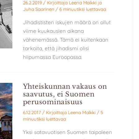
26.2.2019
/ Kirjoittaja
Leena Malkki
ja
Juha Saarinen
/
6 minuutiksi luettavaa
Jihadististen iskujen määrä on ollut
viime kuukausien aikana
vähenemässä. Tämä ei kuitenkaan
tarkoita, että jihadismi olisi
hiipumassa Euroopassa.
Yhteiskunnan vakaus on
saavutus, ei Suomen
perusominaisuus
6.12.2017
/ Kirjoittaja
Leena Malkki
/
5
minuutiksi luettavaa
Yksi satavuotisen Suomen taipaleen