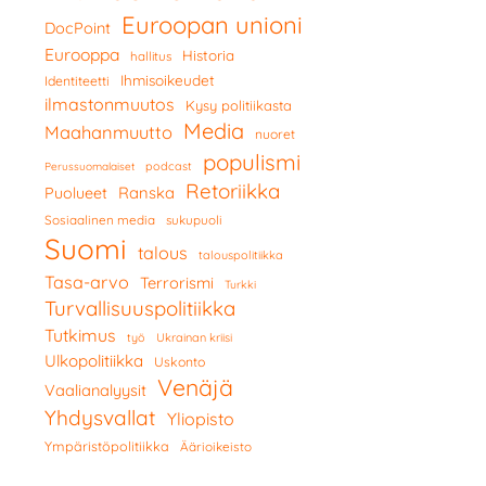
Euroopan unioni
DocPoint
Eurooppa
Historia
hallitus
Ihmisoikeudet
Identiteetti
ilmastonmuutos
Kysy politiikasta
Media
Maahanmuutto
nuoret
populismi
podcast
Perussuomalaiset
Retoriikka
Ranska
Puolueet
Sosiaalinen media
sukupuoli
Suomi
talous
talouspolitiikka
Tasa-arvo
Terrorismi
Turkki
Turvallisuuspolitiikka
Tutkimus
työ
Ukrainan kriisi
Ulkopolitiikka
Uskonto
Venäjä
Vaalianalyysit
Yhdysvallat
Yliopisto
Ympäristöpolitiikka
Äärioikeisto