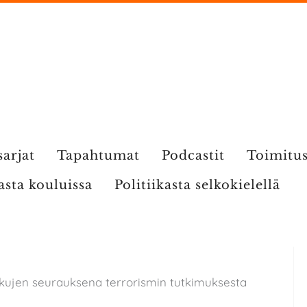
sarjat
Tapahtumat
Podcastit
Toimitu
kasta kouluissa
Politiikasta selkokielellä
skujen seurauksena terrorismin tutkimuksesta