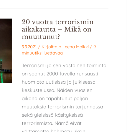
20 vuotta terrorismin
aikakautta – Mikä on
muuttunut?
9.9.2021
/ Kirjoittaja
Leena Malkki
/
9
minuutiksi luettavaa
Terrorismi ja sen vastainen toiminta
on saanut 2000-luvulla runsaasti
huomiota uutisissa ja julkisessa
keskustelussa. Näiden vuosien
aikana on tapahtunut paljon
muutoksia terrorismin torjunnassa
sekä yleisissä käsityksissä
terrorismista. Nämä eivät
välttämättä hahmotu yksin