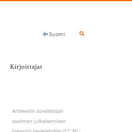
Suomi
s
Kirjoittajat
Artikkeliin sovelletaan
avoimen julkaisemisen
lisenssiä tiedelehdille (CC BY-