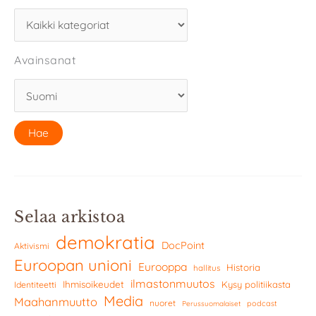
Avainsanat
Selaa arkistoa
demokratia
DocPoint
Aktivismi
Euroopan unioni
Eurooppa
Historia
hallitus
ilmastonmuutos
Ihmisoikeudet
Kysy politiikasta
Identiteetti
Media
Maahanmuutto
nuoret
podcast
Perussuomalaiset