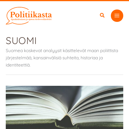
Siirry
sisältöön
SUOMI
Suomea koskevat analyysit käsittelevät maan poliittista
järjestelmää, kansainvälisiä suhteita, historiaa ja
identiteettiä.