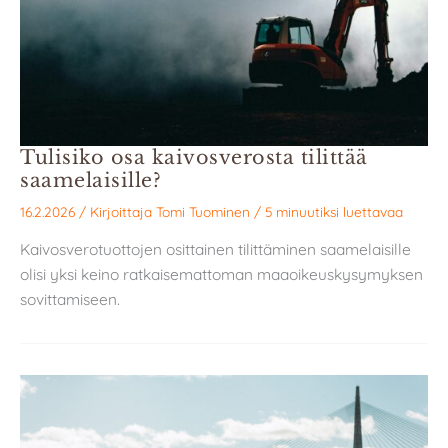
Tulisiko osa kaivosverosta tilittää
saamelaisille?
16.2.2026
/ Kirjoittaja
Tomi Tuominen
/
5 minuutiksi luettavaa
Kaivosverotuottojen osittainen tilittäminen saamelaisille
olisi yksi keino ratkaisemattoman maaoikeuskysymyksen
sovittamiseen.