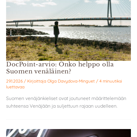
DocPoint-arvio: Onko helppo olla
Suomen venäläinen?
29.1.2026
/ Kirjoittaja
Olga Davydova-Minguet
/
4 minuutiksi
luettavaa
Suomen venäjänkieliset ovat joutuneet määrittelemään
suhteensa Venäjään ja suljettuun rajaan uudelleen.