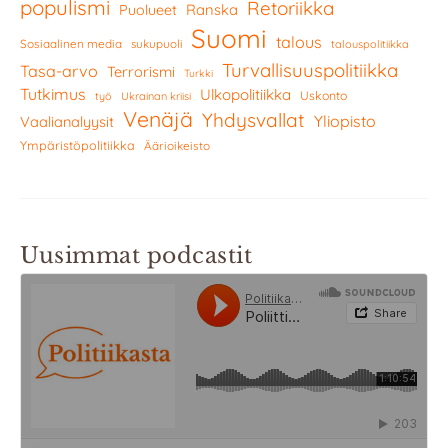
populismi
Retoriikka
Ranska
Puolueet
Suomi
talous
Sosiaalinen media
sukupuoli
talouspolitiikka
Turvallisuuspolitiikka
Tasa-arvo
Terrorismi
Turkki
Tutkimus
Ulkopolitiikka
Uskonto
työ
Ukrainan kriisi
Venäjä
Yhdysvallat
Yliopisto
Vaalianalyysit
Ympäristöpolitiikka
Äärioikeisto
Uusimmat podcastit