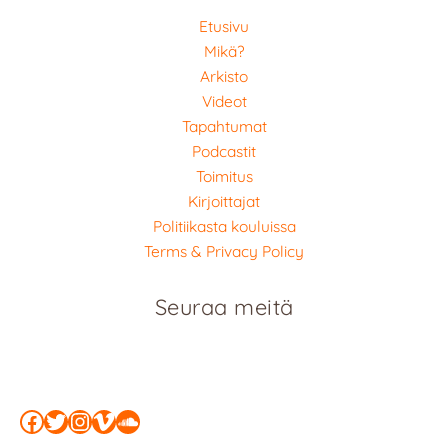
Etusivu
Mikä?
Arkisto
Videot
Tapahtumat
Podcastit
Toimitus
Kirjoittajat
Politiikasta kouluissa
Terms & Privacy Policy
Seuraa meitä
Facebook
Twitter
Instagram
Vimeo
SoundCloud