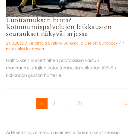
Luottamuksen hinta?
Kotoutumispalvelujen leikkausten
seuraukset näkyvät arjessa
21.10.2025
/ Kirjoittaja
Eveliina Junikka
ja
Liselott Sundbäck
/
7
minuutiksi luettavaa
Hallituksen budjettiriihen päätöksissä vastuu
maahanmuuttajien kotoutumisesta vaikuttaa jäävän
kokonaan yksilön harteille.
1
2
…
21
→
Artikkeliin sovelletaan avoimen julkaisemisen lisenssiä