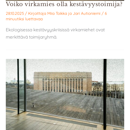
Voiko virkamies olla kestävyystoimija?
28.10.2025
/ Kirjoittaja
Miia Toikka
ja
Jari Autioniemi
/
6
minuutiksi luettavaa
Ekologisessa kestävyyskriisissä virkamiehet ovat
merkittävä toimijaryhmä.