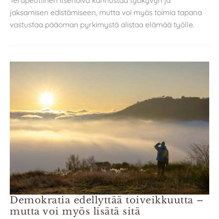
Terapeuttinen itsehoiva kannustaa työkyvyn ja
jaksamisen edistämiseen, mutta voi myös toimia tapana
vastustaa pääoman pyrkimystä alistaa elämää työlle.
Demokratia edellyttää toiveikkuutta –
mutta voi myös lisätä sitä