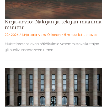
Kirja-arvio: Näkijän ja tekijän maailma
muuttui
29.4.2026
/ Kirjoittaja
Aleksi Okkonen
/
5 minuutiksi luettavaa
Muistelmateos avaa näkökulmia vasemmistovaikuttajan
yli puolivuosisataiseen uraan.