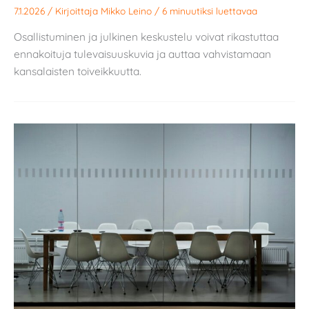
7.1.2026
/ Kirjoittaja
Mikko Leino
/
6 minuutiksi luettavaa
Osallistuminen ja julkinen keskustelu voivat rikastuttaa
ennakoituja tulevaisuuskuvia ja auttaa vahvistamaan
kansalaisten toiveikkuutta.