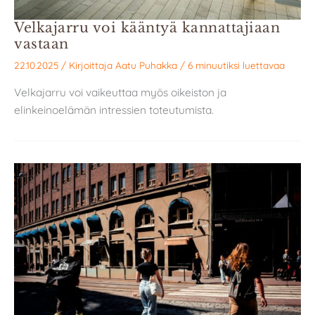
Velkajarru voi kääntyä kannattajiaan
vastaan
22.10.2025
/ Kirjoittaja
Aatu Puhakka
/
6 minuutiksi luettavaa
Velkajarru voi vaikeuttaa myös oikeiston ja
elinkeinoelämän intressien toteutumista.