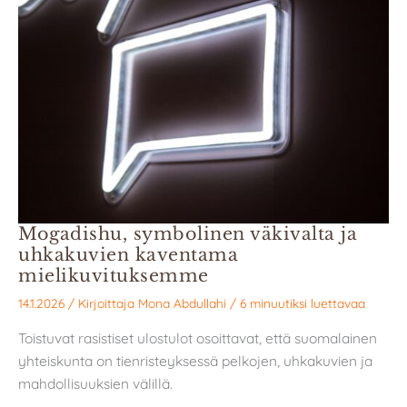
Mogadishu, symbolinen väkivalta ja
uhkakuvien kaventama
mielikuvituksemme
14.1.2026
/ Kirjoittaja
Mona Abdullahi
/
6 minuutiksi luettavaa
Toistuvat rasistiset ulostulot osoittavat, että suomalainen
yhteiskunta on tienristeyksessä pelkojen, uhkakuvien ja
mahdollisuuksien välillä.