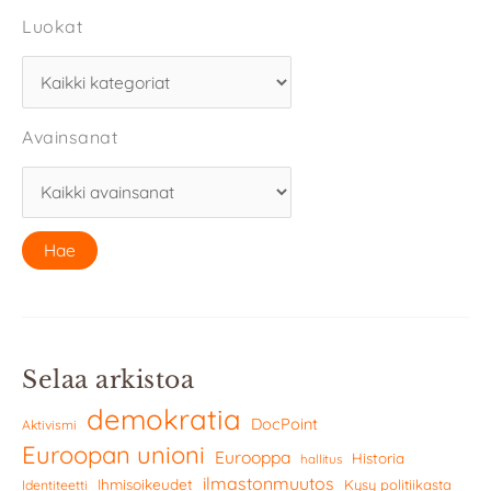
Luokat
Avainsanat
Selaa arkistoa
demokratia
DocPoint
Aktivismi
Euroopan unioni
Eurooppa
Historia
hallitus
ilmastonmuutos
Ihmisoikeudet
Kysy politiikasta
Identiteetti