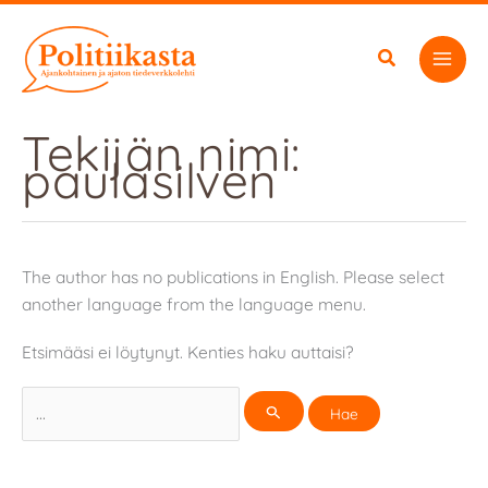
Siirry
sisältöön
Tekijän nimi:
paulasilven
The author has no publications in English. Please select
another language from the language menu.
Etsimääsi ei löytynyt. Kenties haku auttaisi?
Search
for: