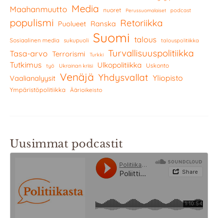
Media
Maahanmuutto
nuoret
podcast
Perussuomalaiset
populismi
Retoriikka
Ranska
Puolueet
Suomi
talous
Sosiaalinen media
sukupuoli
talouspolitiikka
Turvallisuuspolitiikka
Tasa-arvo
Terrorismi
Turkki
Tutkimus
Ulkopolitiikka
Uskonto
työ
Ukrainan kriisi
Venäjä
Yhdysvallat
Yliopisto
Vaalianalyysit
Ympäristöpolitiikka
Äärioikeisto
Uusimmat podcastit