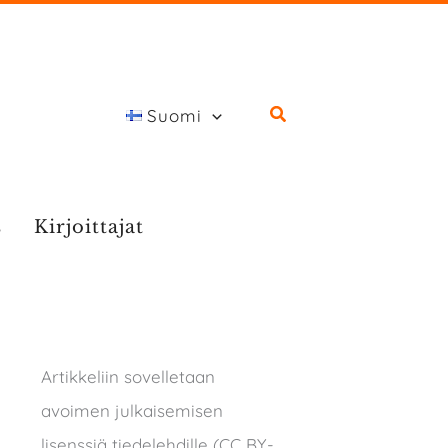
Suomi
s
Kirjoittajat
Artikkeliin sovelletaan
avoimen julkaisemisen
lisenssiä tiedelehdille (CC BY-