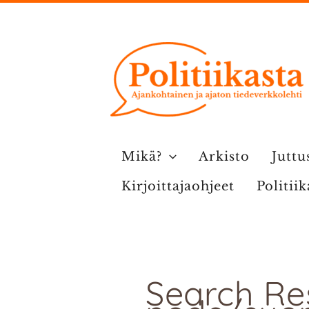
Siirry
sisältöön
Mikä?
Arkisto
Juttu
Kirjoittajaohjeet
Politii
Search Res