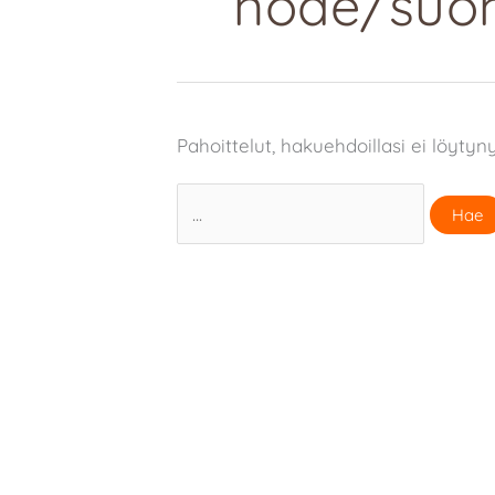
node/suo
Pahoittelut, hakuehdoillasi ei löytyn
Search
for: