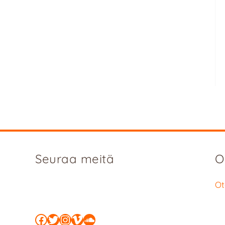
Seuraa meitä
O
Ot
Facebook
Twitter
Instagram
Vimeo
SoundCloud