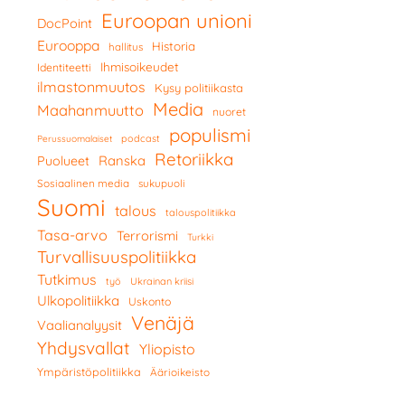
Euroopan unioni
DocPoint
Eurooppa
Historia
hallitus
Ihmisoikeudet
Identiteetti
ilmastonmuutos
Kysy politiikasta
Media
Maahanmuutto
nuoret
populismi
podcast
Perussuomalaiset
Retoriikka
Ranska
Puolueet
Sosiaalinen media
sukupuoli
Suomi
talous
talouspolitiikka
Tasa-arvo
Terrorismi
Turkki
Turvallisuuspolitiikka
Tutkimus
työ
Ukrainan kriisi
Ulkopolitiikka
Uskonto
Venäjä
Vaalianalyysit
Yhdysvallat
Yliopisto
Ympäristöpolitiikka
Äärioikeisto