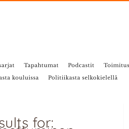
sarjat
Tapahtumat
Podcastit
Toimitu
kasta kouluissa
Politiikasta selkokielellä
ults for: