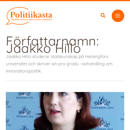
Hoppa
till
innehåll
Författarnamn:
Jaakko Hillo
Jaakko Hillo studerar statskunskap på Helsingfors
universitet och skriver sin pro gradu -avhandling om
innovationspolitik.