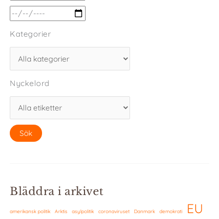
Kategorier
Nyckelord
Bläddra i arkivet
EU
amerikansk politik
Arktis
asylpolitik
coronaviruset
Danmark
demokrati