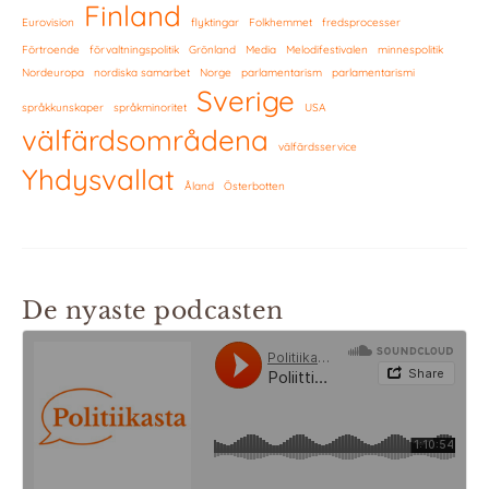
Finland
Eurovision
flyktingar
Folkhemmet
fredsprocesser
Förtroende
förvaltningspolitik
Grönland
Media
Melodifestivalen
minnespolitik
Nordeuropa
nordiska samarbet
Norge
parlamentarism
parlamentarismi
Sverige
språkkunskaper
språkminoritet
USA
välfärdsområdena
välfärdsservice
Yhdysvallat
Åland
Österbotten
De nyaste podcasten