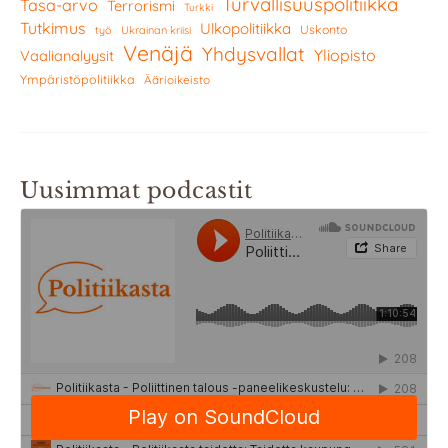
Turvallisuuspolitiikka
Tasa-arvo
Terrorismi
Turkki
Tutkimus
Ulkopolitiikka
Uskonto
työ
Ukrainan kriisi
Venäjä
Yhdysvallat
Yliopisto
Vaalianalyysit
Ympäristöpolitiikka
Äärioikeisto
Uusimmat podcastit