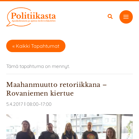
Siirry
sisältöön
« Kaikki Tapahtumat
Tämä tapahtuma on mennyt.
Maahanmuutto retoriikkana –
Rovaniemen kiertue
5.4.2017 ǀ 08:00
–
17:00