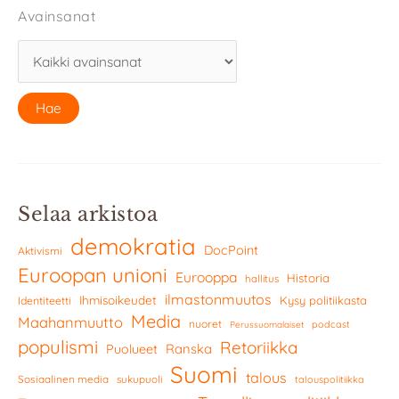
Avainsanat
Selaa arkistoa
demokratia
DocPoint
Aktivismi
Euroopan unioni
Eurooppa
Historia
hallitus
ilmastonmuutos
Ihmisoikeudet
Kysy politiikasta
Identiteetti
Media
Maahanmuutto
nuoret
podcast
Perussuomalaiset
populismi
Retoriikka
Ranska
Puolueet
Suomi
talous
Sosiaalinen media
sukupuoli
talouspolitiikka