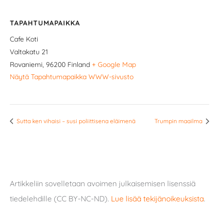
TAPAHTUMAPAIKKA
Cafe Koti
Valtakatu 21
Rovaniemi
,
96200
Finland
+ Google Map
Näytä Tapahtumapaikka WWW-sivusto
Sutta ken vihaisi – susi poliittisena eläimenä
Trumpin maailma
Artikkeliin sovelletaan avoimen julkaisemisen lisenssiä
tiedelehdille (CC BY-NC-ND).
Lue lisää tekijänoikeuksista
.