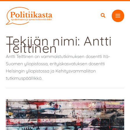
Siirry
sisältöön
Tekijän nimi: Antti
Teittinen
Antti Teittinen on vammaistutkimuksen dosentti Itä-
Suomen yliopistossa, erityiskasvatuksen dosentti
Helsingin yliopistossa ja Kehitysvammaliiton
tutkimuspäällikkö.