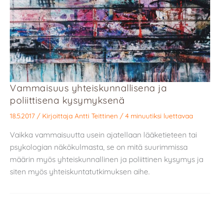
Vammaisuus yhteiskunnallisena ja
poliittisena kysymyksenä
18.5.2017
/ Kirjoittaja
Antti Teittinen
/
4 minuutiksi luettavaa
Vaikka vammaisuutta usein ajatellaan lääketieteen tai
psykologian näkökulmasta, se on mitä suurimmissa
määrin myös yhteiskunnallinen ja poliittinen kysymys ja
siten myös yhteiskuntatutkimuksen aihe.