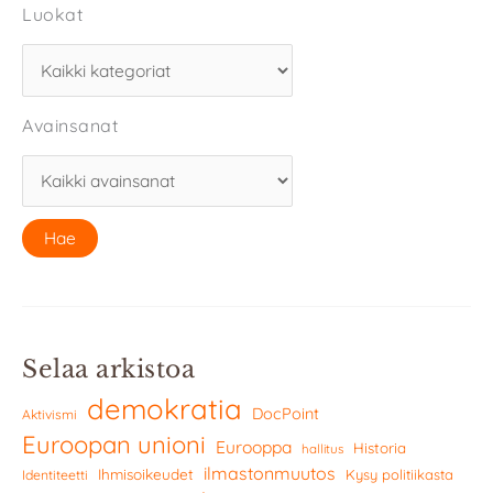
Luokat
Avainsanat
Selaa arkistoa
demokratia
DocPoint
Aktivismi
Euroopan unioni
Eurooppa
Historia
hallitus
ilmastonmuutos
Ihmisoikeudet
Kysy politiikasta
Identiteetti