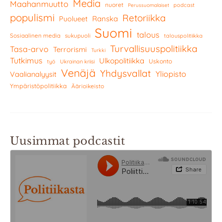
Media
Maahanmuutto
nuoret
podcast
Perussuomalaiset
populismi
Retoriikka
Ranska
Puolueet
Suomi
talous
Sosiaalinen media
sukupuoli
talouspolitiikka
Turvallisuuspolitiikka
Tasa-arvo
Terrorismi
Turkki
Tutkimus
Ulkopolitiikka
Uskonto
työ
Ukrainan kriisi
Venäjä
Yhdysvallat
Yliopisto
Vaalianalyysit
Ympäristöpolitiikka
Äärioikeisto
Uusimmat podcastit