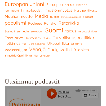
Euroopan unioni
Eurooppa
Historia
hallitus
ilmastonmuutos
Ihmisoikeudet
Kysy politiikasta
Identiteetti
Media
Maahanmuutto
nuoret
podcast
Perussuomalaiset
populismi
Retoriikka
Ranska
Puolueet
Suomi
talous
Sosiaalinen media
sukupuoli
talouspolitiikka
Turvallisuuspolitiikka
Tasa-arvo
Terrorismi
Turkki
Tutkimus
Ulkopolitiikka
Uskonto
työ
Ukrainan kriisi
Venäjä
Yhdysvallat
Yliopisto
Vaalianalyysit
Ympäristöpolitiikka
Äärioikeisto
Uusimmat podcastit