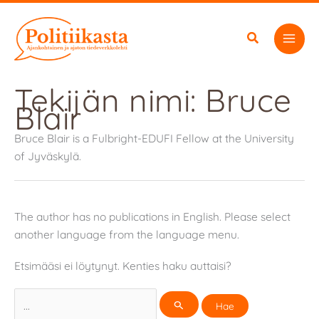
Siirry
sisältöön
Tekijän nimi: Bruce
Blair
Bruce Blair is a Fulbright-EDUFI Fellow at the University
of Jyväskylä.
The author has no publications in English. Please select
another language from the language menu.
Etsimääsi ei löytynyt. Kenties haku auttaisi?
Search
for: