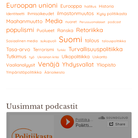
Euroopan unioni
Eurooppa
Historia
hallitus
ilmastonmuutos
Ihmisoikeudet
Kysy politiikasta
Identiteetti
Media
Maahanmuutto
nuoret
podcast
Perussuomalaiset
populismi
Retoriikka
Ranska
Puolueet
Suomi
talous
Sosiaalinen media
sukupuoli
talouspolitiikka
Turvallisuuspolitiikka
Tasa-arvo
Terrorismi
Turkki
Tutkimus
Ulkopolitiikka
Uskonto
työ
Ukrainan kriisi
Venäjä
Yhdysvallat
Yliopisto
Vaalianalyysit
Ympäristöpolitiikka
Äärioikeisto
Uusimmat podcastit