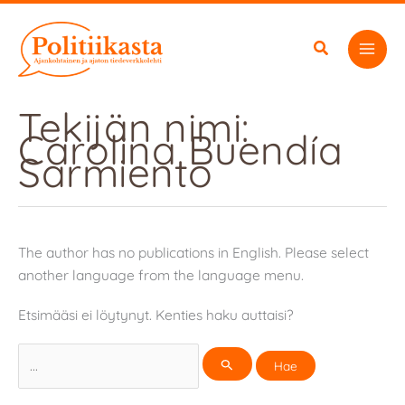
Siirry
sisältöön
Tekijän nimi:
Carolina Buendía
Sarmiento
The author has no publications in English. Please select
another language from the language menu.
Etsimääsi ei löytynyt. Kenties haku auttaisi?
Search
for: