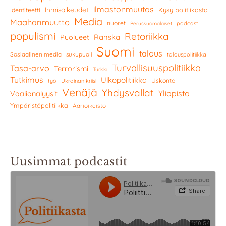
ilmastonmuutos
Ihmisoikeudet
Kysy politiikasta
Identiteetti
Media
Maahanmuutto
nuoret
podcast
Perussuomalaiset
populismi
Retoriikka
Ranska
Puolueet
Suomi
talous
Sosiaalinen media
sukupuoli
talouspolitiikka
Turvallisuuspolitiikka
Tasa-arvo
Terrorismi
Turkki
Tutkimus
Ulkopolitiikka
Uskonto
työ
Ukrainan kriisi
Venäjä
Yhdysvallat
Yliopisto
Vaalianalyysit
Ympäristöpolitiikka
Äärioikeisto
Uusimmat podcastit