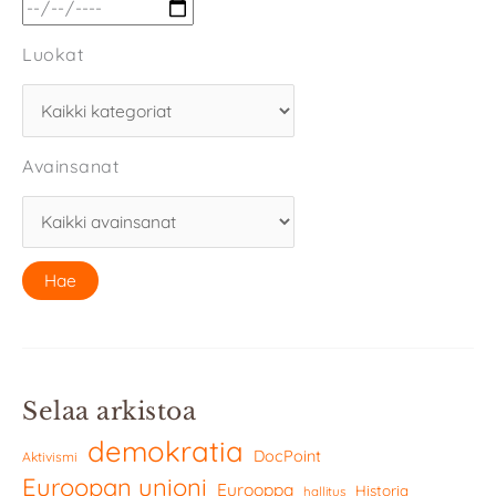
Luokat
Avainsanat
Selaa arkistoa
demokratia
DocPoint
Aktivismi
Euroopan unioni
Eurooppa
Historia
hallitus