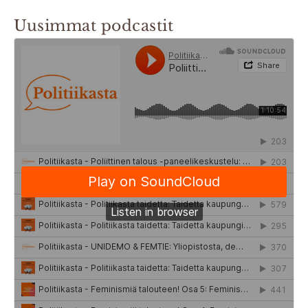
Uusimmat podcastit