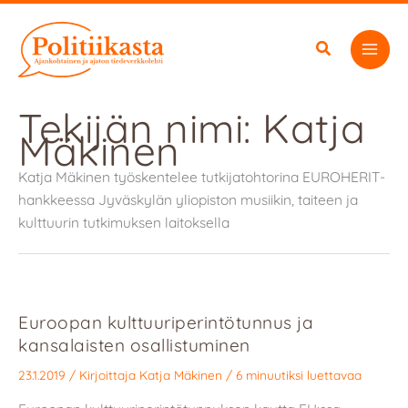
Siirry
sisältöön
Tekijän nimi: Katja
Mäkinen
Katja Mäkinen työskentelee tutkijatohtorina EUROHERIT-
hankkeessa Jyväskylän yliopiston musiikin, taiteen ja
kulttuurin tutkimuksen laitoksella
Euroopan kulttuuriperintötunnus ja
kansalaisten osallistuminen
23.1.2019
/ Kirjoittaja
Katja Mäkinen
/
6 minuutiksi luettavaa