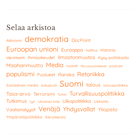
Selaa arkistoa
demokratia
DocPoint
Aktivismi
Euroopan unioni
Eurooppa
Historia
hallitus
ilmastonmuutos
Ihmisoikeudet
Kysy politiikasta
Identiteetti
Media
Maahanmuutto
nuoret
podcast
Perussuomalaiset
populismi
Retoriikka
Ranska
Puolueet
Suomi
talous
Sosiaalinen media
sukupuoli
talouspolitiikka
Turvallisuuspolitiikka
Tasa-arvo
Terrorismi
Turkki
Tutkimus
Ulkopolitiikka
Uskonto
työ
Ukrainan kriisi
Venäjä
Yhdysvallat
Yliopisto
Vaalianalyysit
Ympäristöpolitiikka
Äärioikeisto