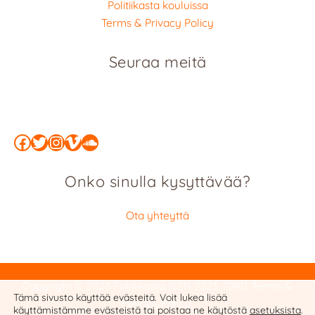
Politiikasta kouluissa
Terms & Privacy Policy
Seuraa meitä
Facebook
Twitter
Instagram
Vimeo
SoundCloud
Onko sinulla kysyttävää?
Ota yhteyttä
Copyright © 2026 Politiikasta
ISSN 2323-7090
:
Terms &
Tämä sivusto käyttää evästeitä. Voit lukea lisää
Privacy Policy
käyttämistämme evästeistä tai poistaa ne käytöstä
asetuksista
.