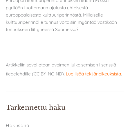
Euroopan kulttuuriperintötunnuksen kautta EU:ssa
pyritään tuottamaan ajatusta yhteisestä
eurooppalaisesta kulttuuriperinnöstä. Millaiselle
kulttuuriperinnölle tunnus voitaisiin myöntää vastikään
tunnukseen liittyneessä Suomessa?
Artikkeliin sovelletaan avoimen julkaisemisen lisenssiä
tiedelehdille (CC BY-NC-ND).
Lue lisää tekijänoikeuksista
.
Tarkennettu haku
Hakusana