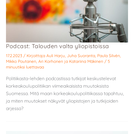
Podcast: Talouden valta yliopistoissa
17.2.2023
/ Kirjoittaja
Auli Harju
,
Juha Suoranta
,
Paula Silvén
,
Mikko Poutanen
,
Ari Korhonen
ja
Katariina Mäkinen
/
5
minuutiksi luettavaa
Politiikasta-lehden podcastissa tutkijat keskustelevat
korkeakoulupolitiikan viimeaikaisista muutoksista
Suomessa. Mitä maan korkeakoulupolitiikassa tapahtuu,
ja miten muutokset näkyvät yliopistojen ja tutkijoiden
arjessa?