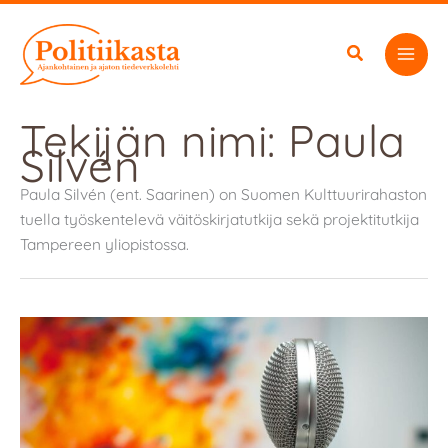
Siirry
sisältöön
Tekijän nimi: Paula
Silvén
Paula Silvén (ent. Saarinen) on Suomen Kulttuurirahaston
tuella työskentelevä väitöskirjatutkija sekä projektitutkija
Tampereen yliopistossa.