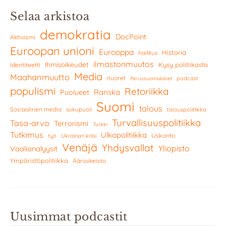
Selaa arkistoa
demokratia
DocPoint
Aktivismi
Euroopan unioni
Eurooppa
Historia
hallitus
ilmastonmuutos
Ihmisoikeudet
Kysy politiikasta
Identiteetti
Media
Maahanmuutto
nuoret
podcast
Perussuomalaiset
populismi
Retoriikka
Ranska
Puolueet
Suomi
talous
Sosiaalinen media
sukupuoli
talouspolitiikka
Turvallisuuspolitiikka
Tasa-arvo
Terrorismi
Turkki
Tutkimus
Ulkopolitiikka
Uskonto
työ
Ukrainan kriisi
Venäjä
Yhdysvallat
Yliopisto
Vaalianalyysit
Ympäristöpolitiikka
Äärioikeisto
Uusimmat podcastit