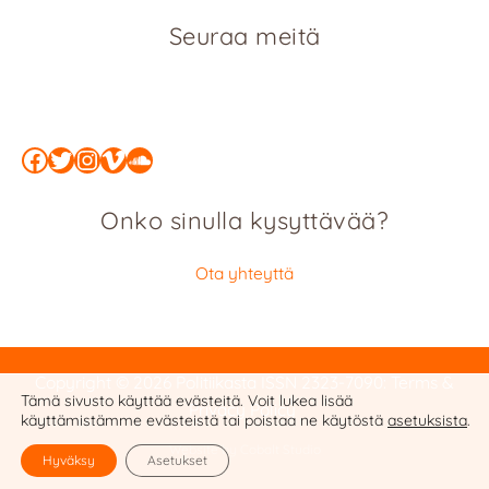
Seuraa meitä
Facebook
Twitter
Instagram
Vimeo
SoundCloud
Onko sinulla kysyttävää?
Ota yhteyttä
Copyright © 2026 Politiikasta
ISSN 2323-7090
:
Terms &
Tämä sivusto käyttää evästeitä. Voit lukea lisää
Privacy Policy
käyttämistämme evästeistä tai poistaa ne käytöstä
asetuksista
.
Website by Cobalt Studio
Hyväksy
Asetukset