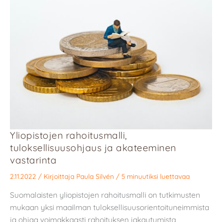
Yliopistojen rahoitusmalli,
tuloksellisuusohjaus ja akateeminen
vastarinta
2.11.2022
/ Kirjoittaja
Paula Silvén
/
5 minuutiksi luettavaa
Suomalaisten yliopistojen rahoitusmalli on tutkimusten
mukaan yksi maailman tuloksellisuusorientoituneimmista
ja ohjaa voimakkaasti rahoituksen jakautumista