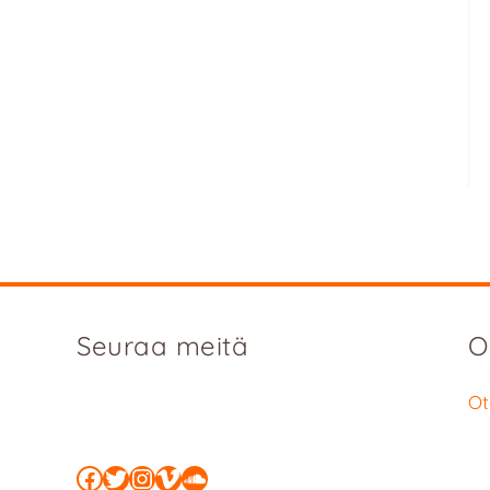
Seuraa meitä
O
Ot
Facebook
Twitter
Instagram
Vimeo
SoundCloud