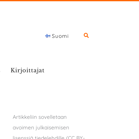
Suomi
s
Kirjoittajat
Artikkeliin sovelletaan
avoimen julkaisemisen
lisenssiä tiedelehdille (CC BY-