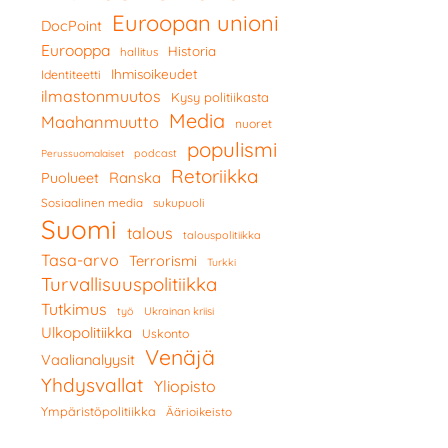
Euroopan unioni
DocPoint
Eurooppa
Historia
hallitus
Ihmisoikeudet
Identiteetti
ilmastonmuutos
Kysy politiikasta
Media
Maahanmuutto
nuoret
populismi
podcast
Perussuomalaiset
Retoriikka
Ranska
Puolueet
Sosiaalinen media
sukupuoli
Suomi
talous
talouspolitiikka
Tasa-arvo
Terrorismi
Turkki
Turvallisuuspolitiikka
Tutkimus
työ
Ukrainan kriisi
Ulkopolitiikka
Uskonto
Venäjä
Vaalianalyysit
Yhdysvallat
Yliopisto
Ympäristöpolitiikka
Äärioikeisto