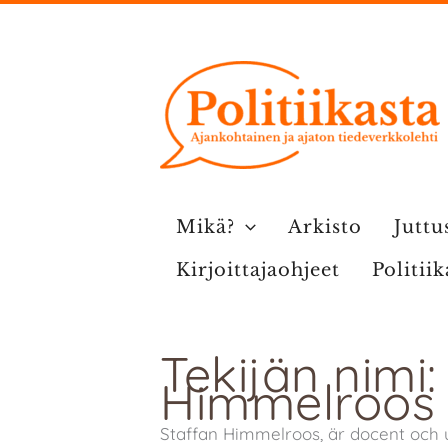
Siirry
sisältöön
Mikä?
Arkisto
Juttu
Kirjoittajaohjeet
Politii
Tekijän nimi:
Himmelroos
Staffan Himmelroos, är docent och un