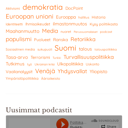
demokratia
DocPoint
Aktivismi
Euroopan unioni
Eurooppa
Historia
hallitus
ilmastonmuutos
Ihmisoikeudet
Kysy politiikasta
Identiteetti
Media
Maahanmuutto
nuoret
podcast
Perussuomalaiset
populismi
Retoriikka
Ranska
Puolueet
Suomi
talous
Sosiaalinen media
sukupuoli
talouspolitiikka
Turvallisuuspolitiikka
Tasa-arvo
Terrorismi
Turkki
Tutkimus
Ulkopolitiikka
Uskonto
työ
Ukrainan kriisi
Venäjä
Yhdysvallat
Yliopisto
Vaalianalyysit
Ympäristöpolitiikka
Äärioikeisto
Uusimmat podcastit