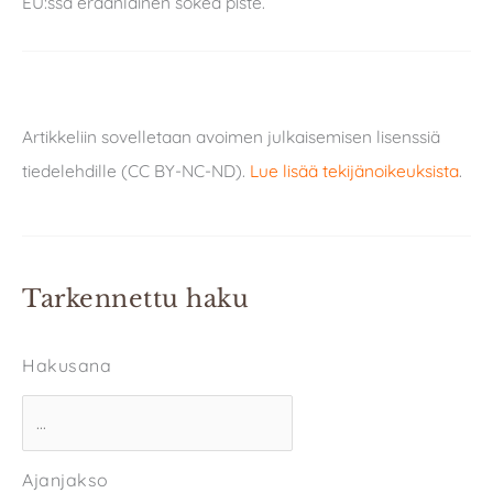
EU:ssa eräänlainen sokea piste.
Artikkeliin sovelletaan avoimen julkaisemisen lisenssiä
tiedelehdille (CC BY-NC-ND).
Lue lisää tekijänoikeuksista
.
Tarkennettu haku
Hakusana
Ajanjakso