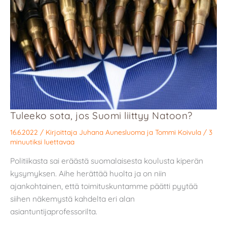
Tuleeko sota, jos Suomi liittyy Natoon?
16.6.2022
/ Kirjoittaja
Juhana Aunesluoma
ja
Tommi Koivula
/
3
minuutiksi luettavaa
Politiikasta sai eräästä suomalaisesta koulusta kiperän
kysymyksen. Aihe herättää huolta ja on niin
ajankohtainen, että toimituskuntamme päätti pyytää
siihen näkemystä kahdelta eri alan
asiantuntijaprofessorilta.