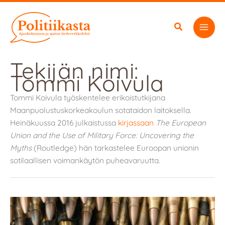
Siirry
sisältöön
Tekijän nimi:
Tommi Koivula
Tommi Koivula työskentelee erikoistutkijana
Maanpuolustuskorkeakoulun sotataidon laitoksella.
Heinäkuussa 2016 julkaistussa
kirjassaan
The European
Union and the Use of Military Force: Uncovering the
Myths
(Routledge) hän tarkastelee Euroopan unionin
sotilaallisen voimankäytön puheavaruutta.