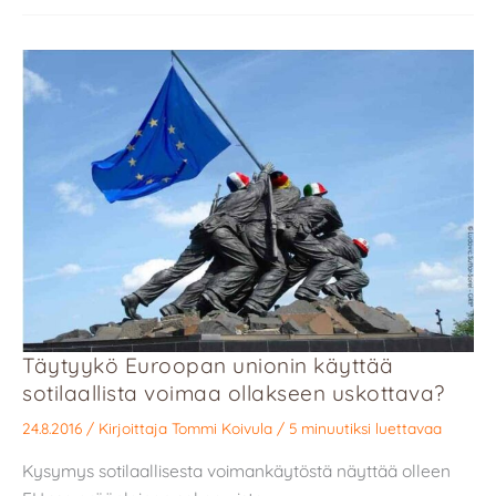
Täytyykö Euroopan unionin käyttää
sotilaallista voimaa ollakseen uskottava?
24.8.2016
/ Kirjoittaja
Tommi Koivula
/
5 minuutiksi luettavaa
Kysymys sotilaallisesta voimankäytöstä näyttää olleen