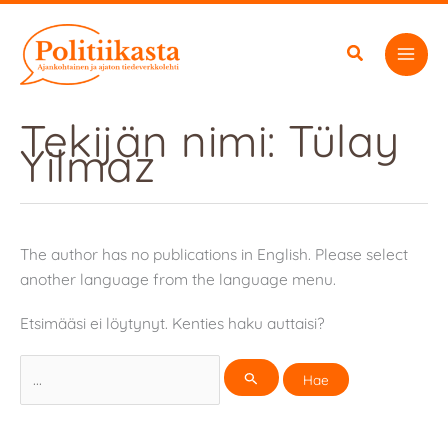
Siirry
sisältöön
Tekijän nimi: Tülay
Yilmaz
The author has no publications in English. Please select
another language from the language menu.
Etsimääsi ei löytynyt. Kenties haku auttaisi?
Search
for: