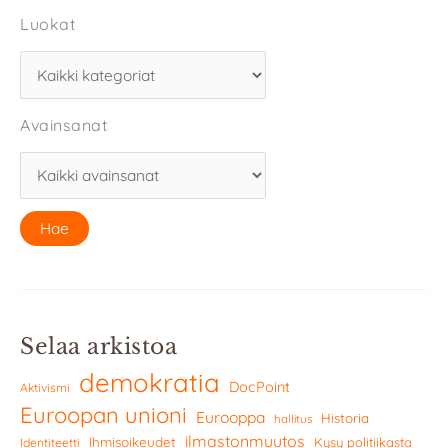
Luokat
Avainsanat
Selaa arkistoa
demokratia
DocPoint
Aktivismi
Euroopan unioni
Eurooppa
Historia
hallitus
ilmastonmuutos
Ihmisoikeudet
Kysy politiikasta
Identiteetti