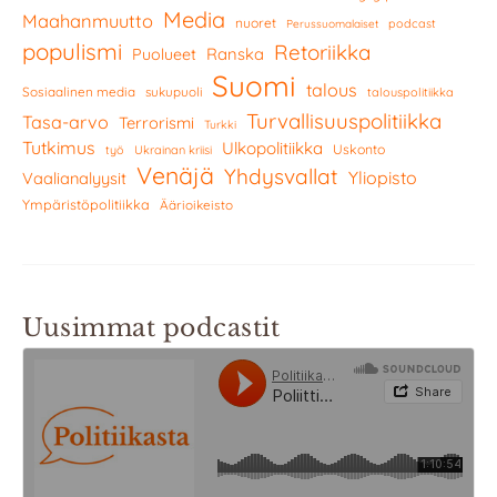
Media
Maahanmuutto
nuoret
podcast
Perussuomalaiset
populismi
Retoriikka
Ranska
Puolueet
Suomi
talous
Sosiaalinen media
sukupuoli
talouspolitiikka
Turvallisuuspolitiikka
Tasa-arvo
Terrorismi
Turkki
Tutkimus
Ulkopolitiikka
Uskonto
työ
Ukrainan kriisi
Venäjä
Yhdysvallat
Yliopisto
Vaalianalyysit
Ympäristöpolitiikka
Äärioikeisto
Uusimmat podcastit