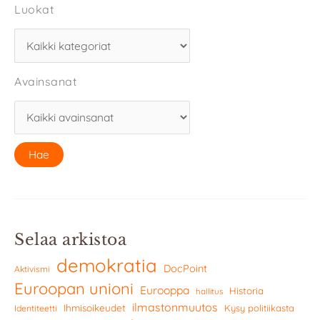
Luokat
Avainsanat
Selaa arkistoa
demokratia
DocPoint
Aktivismi
Euroopan unioni
Eurooppa
Historia
hallitus
ilmastonmuutos
Ihmisoikeudet
Kysy politiikasta
Identiteetti