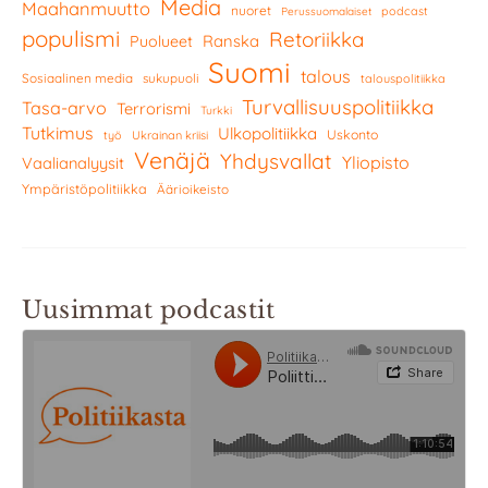
Media
Maahanmuutto
nuoret
podcast
Perussuomalaiset
populismi
Retoriikka
Ranska
Puolueet
Suomi
talous
Sosiaalinen media
sukupuoli
talouspolitiikka
Turvallisuuspolitiikka
Tasa-arvo
Terrorismi
Turkki
Tutkimus
Ulkopolitiikka
Uskonto
työ
Ukrainan kriisi
Venäjä
Yhdysvallat
Yliopisto
Vaalianalyysit
Ympäristöpolitiikka
Äärioikeisto
Uusimmat podcastit