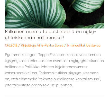
Millainen asema taloustieteellä on nyky-
yhteiskunnan hallinnassa?
13.6.2018
/ Kirjoittaja
Ville-Pekka Sorsa
/
6 minuutiksi luettavaa
Pyrimme kollegani Teppo Eskelisen kanssa vastaamaan
kysymykseen taloustieteen asemasta nyky-yhteiskunnan
hallinnasta Politiikka-lehteen kirjoittamassamme
katsausartikkelissa. Tarkempi tutkimuskysymyksemme
on, että elämmekö ”teknotaloudellisessa kapitalismissa”,
jota taloustieto organisoidusti pyörittää.