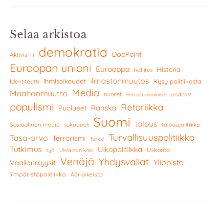
Selaa arkistoa
demokratia
DocPoint
Aktivismi
Euroopan unioni
Eurooppa
Historia
hallitus
ilmastonmuutos
Ihmisoikeudet
Kysy politiikasta
Identiteetti
Media
Maahanmuutto
nuoret
podcast
Perussuomalaiset
populismi
Retoriikka
Ranska
Puolueet
Suomi
talous
Sosiaalinen media
sukupuoli
talouspolitiikka
Turvallisuuspolitiikka
Tasa-arvo
Terrorismi
Turkki
Tutkimus
Ulkopolitiikka
Uskonto
työ
Ukrainan kriisi
Venäjä
Yhdysvallat
Yliopisto
Vaalianalyysit
Ympäristöpolitiikka
Äärioikeisto