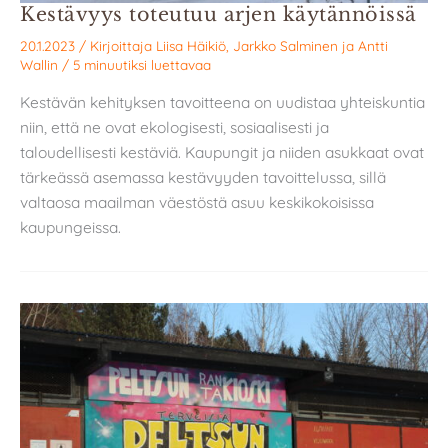
Kestävyys toteutuu arjen käytännöissä
20.1.2023
/ Kirjoittaja
Liisa Häikiö
,
Jarkko Salminen
ja
Antti
Wallin
/
5 minuutiksi luettavaa
Kestävän kehityksen tavoitteena on uudistaa yhteiskuntia
niin, että ne ovat ekologisesti, sosiaalisesti ja
taloudellisesti kestäviä. Kaupungit ja niiden asukkaat ovat
tärkeässä asemassa kestävyyden tavoittelussa, sillä
valtaosa maailman väestöstä asuu keskikokoisissa
kaupungeissa.