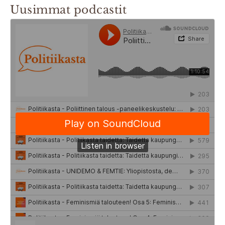
Uusimmat podcastit