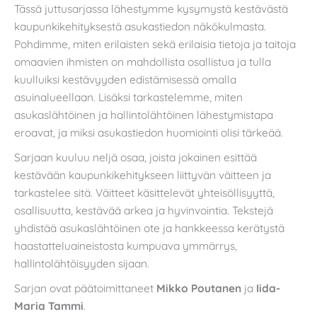
Tässä juttusarjassa lähestymme kysymystä kestävästä
kaupunkikehityksestä asukastiedon näkökulmasta.
Pohdimme, miten erilaisten sekä erilaisia tietoja ja taitoja
omaavien ihmisten on mahdollista osallistua ja tulla
kuulluiksi kestävyyden edistämisessä omalla
asuinalueellaan. Lisäksi tarkastelemme, miten
asukaslähtöinen ja hallintolähtöinen lähestymistapa
eroavat, ja miksi asukastiedon huomiointi olisi tärkeää.
Sarjaan kuuluu neljä osaa, joista jokainen esittää
kestävään kaupunkikehitykseen liittyvän väitteen ja
tarkastelee sitä. Väitteet käsittelevät yhteisöllisyyttä,
osallisuutta, kestävää arkea ja hyvinvointia. Tekstejä
yhdistää asukaslähtöinen ote ja hankkeessa kerätystä
haastatteluaineistosta kumpuava ymmärrys,
hallintolähtöisyyden sijaan.
Sarjan ovat päätoimittaneet
Mikko Poutanen
ja
Iida-
Maria Tammi
.