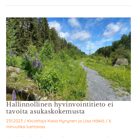
Hallinnollinen hyvinvointitieto ei
tavoita asukaskokemusta
23.1.2023
/ Kirjoittaja
Kaisa Hynynen
ja
Liisa Häikiö
/
6
minuutiksi luettavaa