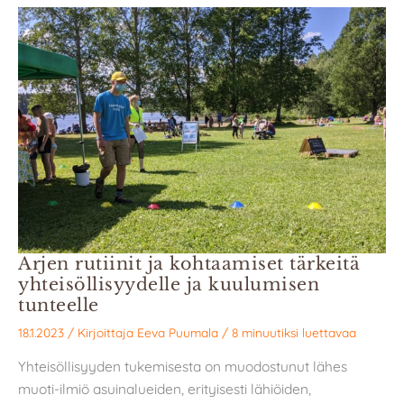
Arjen rutiinit ja kohtaamiset tärkeitä
yhteisöllisyydelle ja kuulumisen
tunteelle
18.1.2023
/ Kirjoittaja
Eeva Puumala
/
8 minuutiksi luettavaa
Yhteisöllisyyden tukemisesta on muodostunut lähes
muoti-ilmiö asuinalueiden, erityisesti lähiöiden,