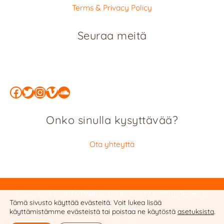
Terms & Privacy Policy
Seuraa meitä
Facebook
Twitter
Instagram
Vimeo
SoundCloud
Onko sinulla kysyttävää?
Ota yhteyttä
Copyright © 2026 Politiikasta
ISSN 2323-7090
:
Terms &
Tämä sivusto käyttää evästeitä. Voit lukea lisää
Privacy Policy
käyttämistämme evästeistä tai poistaa ne käytöstä
asetuksista
.