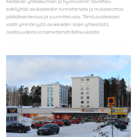
Kestävän yhteiskunnan ja hyvinvoinnin tavoittelu
edellyttää asukastiedon tunnistamista ja mukaanottoa
päätöksenteossa ja suunnittelussa. Tämä puolestaan
vaatii ymmärrystä asukkaiden arjen yhteisöistä,
osallisuudesta ja toimintamahdollisuuksista.