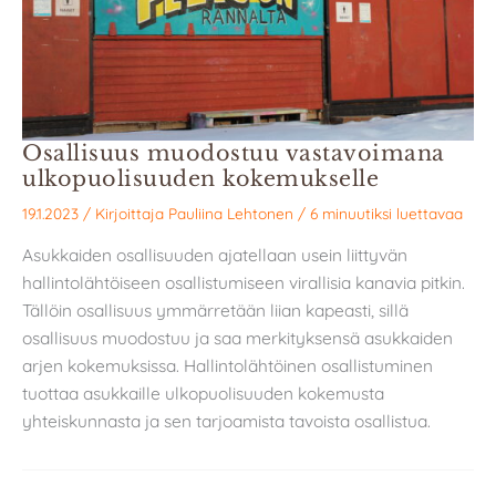
Osallisuus muodostuu vastavoimana
ulkopuolisuuden kokemukselle
19.1.2023
/ Kirjoittaja
Pauliina Lehtonen
/
6 minuutiksi luettavaa
Asukkaiden osallisuuden ajatellaan usein liittyvän
hallintolähtöiseen osallistumiseen virallisia kanavia pitkin.
Tällöin osallisuus ymmärretään liian kapeasti, sillä
osallisuus muodostuu ja saa merkityksensä asukkaiden
arjen kokemuksissa. Hallintolähtöinen osallistuminen
tuottaa asukkaille ulkopuolisuuden kokemusta
yhteiskunnasta ja sen tarjoamista tavoista osallistua.