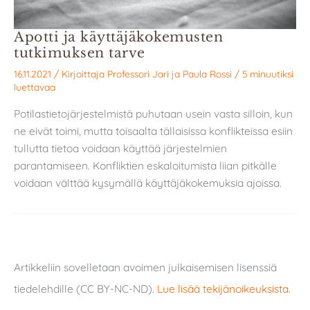
Apotti ja käyttäjäkokemusten
tutkimuksen tarve
16.11.2021
/ Kirjoittaja
Professori Jari
ja
Paula Rossi
/
5 minuutiksi
luettavaa
Potilastietojärjestelmistä puhutaan usein vasta silloin, kun
ne eivät toimi, mutta toisaalta tällaisissa konflikteissa esiin
tullutta tietoa voidaan käyttää järjestelmien
parantamiseen. Konfliktien eskaloitumista liian pitkälle
voidaan välttää kysymällä käyttäjäkokemuksia ajoissa.
Artikkeliin sovelletaan avoimen julkaisemisen lisenssiä
tiedelehdille (CC BY-NC-ND).
Lue lisää tekijänoikeuksista
.