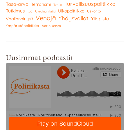
Turvallisuuspolitiikka
Tasa-arvo
Terrorismi
Turkki
Tutkimus
Ulkopolitiikka
Uskonto
työ
Ukrainan kriisi
Venäjä
Yhdysvallat
Yliopisto
Vaalianalyysit
Ympäristöpolitiikka
Äärioikeisto
Uusimmat podcastit