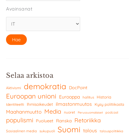
Avainsanat
Selaa arkistoa
demokratia
DocPoint
Aktivismi
Euroopan unioni
Eurooppa
Historia
hallitus
ilmastonmuutos
Ihmisoikeudet
Kysy politiikasta
Identiteetti
Media
Maahanmuutto
nuoret
podcast
Perussuomalaiset
populismi
Retoriikka
Ranska
Puolueet
Suomi
talous
Sosiaalinen media
sukupuoli
talouspolitiikka