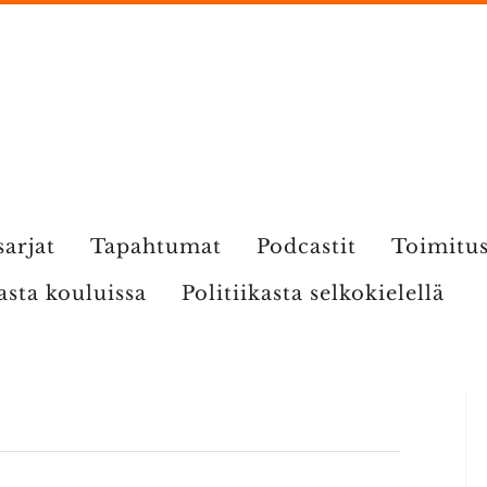
sarjat
Tapahtumat
Podcastit
Toimitu
kasta kouluissa
Politiikasta selkokielellä