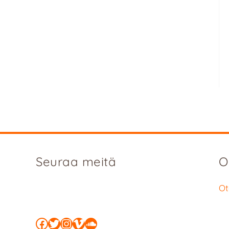
Seuraa meitä
O
Ot
Facebook
Twitter
Instagram
Vimeo
SoundCloud