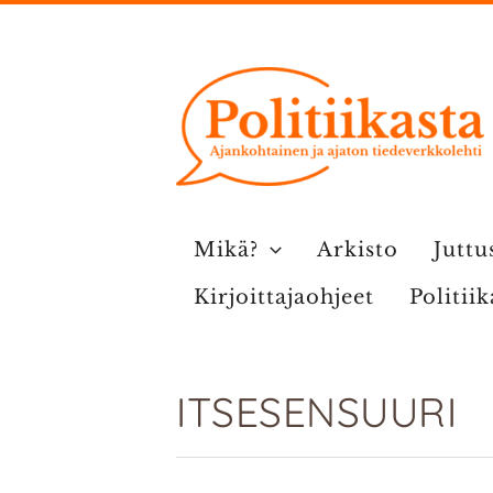
Siirry
sisältöön
Mikä?
Arkisto
Juttu
Kirjoittajaohjeet
Politii
ITSESENSUURI