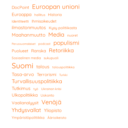
Euroopan unioni
DocPoint
Eurooppa
Historia
hallitus
Ihmisoikeudet
Identiteetti
ilmastonmuutos
Kysy politiikasta
Media
Maahanmuutto
nuoret
populismi
podcast
Perussuomalaiset
Retoriikka
Ranska
Puolueet
Sosiaalinen media
sukupuoli
Suomi
talous
talouspolitiikka
Tasa-arvo
Terrorismi
Turkki
Turvallisuuspolitiikka
Tutkimus
työ
Ukrainan kriisi
Ulkopolitiikka
Uskonto
Venäjä
Vaalianalyysit
Yhdysvallat
Yliopisto
Ympäristöpolitiikka
Äärioikeisto