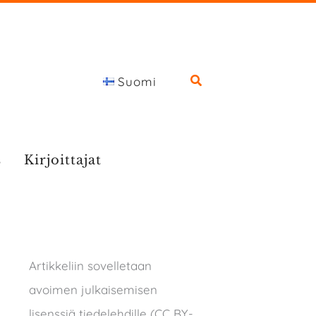
Suomi
s
Kirjoittajat
Artikkeliin sovelletaan
avoimen julkaisemisen
lisenssiä tiedelehdille (CC BY-