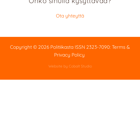
Onko sinulla kysyttävää?
Ota yhteyttä
Copyright © 2026 Politiikasta
ISSN 2323-7090
:
Terms &
Privacy Policy
Website by Cobalt Studio