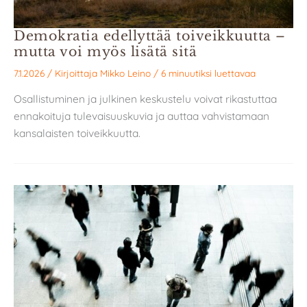
Demokratia edellyttää toiveikkuutta –
mutta voi myös lisätä sitä
7.1.2026
/ Kirjoittaja
Mikko Leino
/
6 minuutiksi luettavaa
Osallistuminen ja julkinen keskustelu voivat rikastuttaa
ennakoituja tulevaisuuskuvia ja auttaa vahvistamaan
kansalaisten toiveikkuutta.