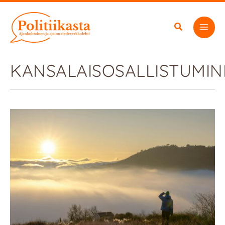
Siirry
sisältöön
KANSALAISOSALLISTUMIN