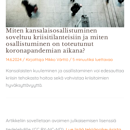
Miten kansalaisosallistuminen
soveltuu kriisitilanteisiin ja miten
osallistuminen on toteutunut
koronapandemian aikana?
14.6.2024
/ Kirjoittaja
Mikko Värttö
/
5 minuutiksi luettavaa
Kansalaisten kuuleminen ja osallistaminen voi edesauttaa
kriisin tehokasta hoitoa sekä vahvistaa kriisitoimien
hyväksyttävyyttä.
Artikkeliin sovelletaan avoimen julkaisemisen lisenssiä
tiedelehdille (CC BY-NC-ND).
Lue lisää tekijänoikeuksista
.