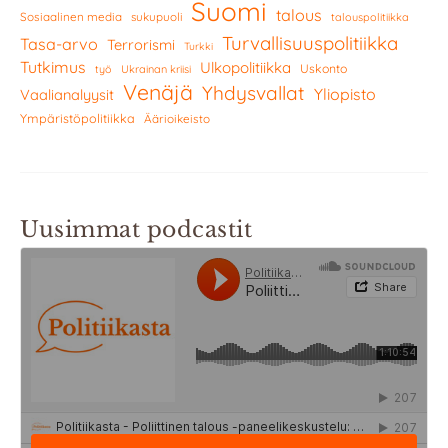
Suomi
talous
Sosiaalinen media
sukupuoli
talouspolitiikka
Turvallisuuspolitiikka
Tasa-arvo
Terrorismi
Turkki
Tutkimus
Ulkopolitiikka
Uskonto
työ
Ukrainan kriisi
Venäjä
Yhdysvallat
Yliopisto
Vaalianalyysit
Ympäristöpolitiikka
Äärioikeisto
Uusimmat podcastit