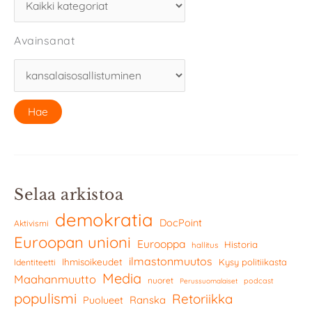
Avainsanat
Selaa arkistoa
demokratia
DocPoint
Aktivismi
Euroopan unioni
Eurooppa
Historia
hallitus
ilmastonmuutos
Ihmisoikeudet
Kysy politiikasta
Identiteetti
Media
Maahanmuutto
nuoret
podcast
Perussuomalaiset
populismi
Retoriikka
Ranska
Puolueet