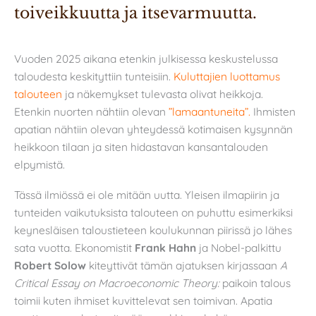
toiveikkuutta ja itsevarmuutta.
Vuoden 2025 aikana etenkin julkisessa keskustelussa
taloudesta keskityttiin tunteisiin.
Kuluttajien luottamus
talouteen
ja näkemykset tulevasta olivat heikkoja.
Etenkin nuorten nähtiin olevan
”lamaantuneita”.
Ihmisten
apatian nähtiin olevan yhteydessä kotimaisen kysynnän
heikkoon tilaan ja siten hidastavan kansantalouden
elpymistä.
Tässä ilmiössä ei ole mitään uutta. Yleisen ilmapiirin ja
tunteiden vaikutuksista talouteen on puhuttu esimerkiksi
keynesläisen taloustieteen koulukunnan piirissä jo lähes
sata vuotta. Ekonomistit
Frank Hahn
ja Nobel-palkittu
Robert Solow
kiteyttivät tämän ajatuksen kirjassaan
A
Critical Essay on Macroeconomic Theory:
paikoin talous
toimii kuten ihmiset kuvittelevat sen toimivan. Apatia