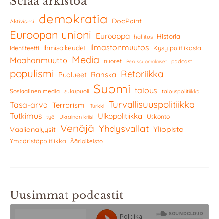
Selaa arkistoa
demokratia
DocPoint
Aktivismi
Euroopan unioni
Eurooppa
Historia
hallitus
ilmastonmuutos
Ihmisoikeudet
Kysy politiikasta
Identiteetti
Media
Maahanmuutto
nuoret
podcast
Perussuomalaiset
populismi
Retoriikka
Ranska
Puolueet
Suomi
talous
Sosiaalinen media
sukupuoli
talouspolitiikka
Turvallisuuspolitiikka
Tasa-arvo
Terrorismi
Turkki
Tutkimus
Ulkopolitiikka
Uskonto
työ
Ukrainan kriisi
Venäjä
Yhdysvallat
Yliopisto
Vaalianalyysit
Ympäristöpolitiikka
Äärioikeisto
Uusimmat podcastit