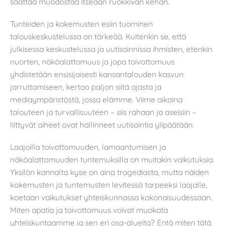
saattaa muodostaa itseään ruokkivan kehän.
Tunteiden ja kokemusten esiin tuominen
talouskeskustelussa on tärkeää. Kuitenkin se, että
julkisessa keskustelussa ja uutisoinnissa ihmisten, etenkin
nuorten, näköalattomuus ja jopa toivottomuus
yhdistetään ensisijaisesti kansantalouden kasvun
jarruttamiseen, kertoo paljon siitä ajasta ja
mediaympäristöstä, jossa elämme. Viime aikoina
talouteen ja turvallisuuteen – siis rahaan ja aseisiin –
liittyvät aiheet ovat hallinneet uutisointia ylipäätään.
Laajoilla toivottomuuden, lamaantumisen ja
näköalattomuuden tuntemuksilla on muitakin vaikutuksia.
Yksilön kannalta kyse on aina tragediasta, mutta näiden
kokemusten ja tuntemusten levitessä tarpeeksi laajalle,
koetaan vaikutukset yhteiskunnassa kokonaisuudessaan.
Miten apatia ja toivottomuus voivat muokata
yhteiskuntaamme ja sen eri osa-alueita? Entä miten tätä