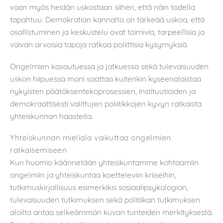
vaan myös heidän uskostaan siihen, että näin todella
tapahtuu. Demokratian kannalta on tärkeää uskoa, että
osallistuminen ja keskustelu ovat toimivia, tarpeellisia ja
vaivan arvoisia tapoja ratkoa poliittisia kysymyksiä.
Ongelmien kasautuessa ja jatkuessa sekä tulevaisuuden
uskon hiipuessa moni saattaa kuitenkin kyseenalaistaa
nykyisten päätöksentekoprosessien, instituutioiden ja
demokraattisesti valittujen poliitikkojen kyvyn ratkaista
yhteiskunnan haasteita.
Yhteiskunnan mieliala vaikuttaa ongelmien
ratkaisemiseen
Kun huomio käännetään yhteiskuntamme kohtaamiin
ongelmiin ja yhteiskuntaa koetteleviin kriiseihin,
tutkimuskirjallisuus esimerkiksi sosiaalipsykologian,
tulevaisuuden tutkimuksen sekä politiikan tutkimuksen
aloilta antaa selkeämmän kuvan tunteiden merkityksestä.