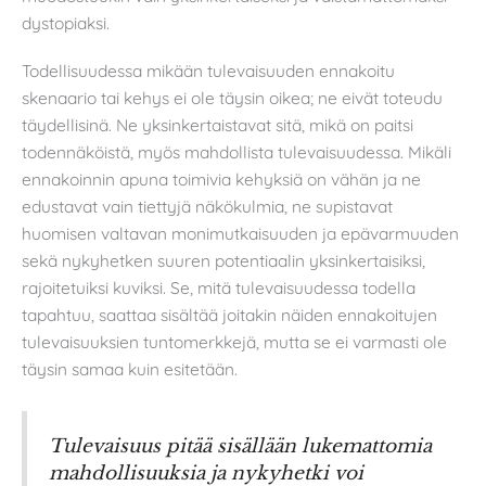
dystopiaksi.
Todellisuudessa mikään tulevaisuuden ennakoitu
skenaario tai kehys ei ole täysin oikea; ne eivät toteudu
täydellisinä. Ne yksinkertaistavat sitä, mikä on paitsi
todennäköistä, myös mahdollista tulevaisuudessa. Mikäli
ennakoinnin apuna toimivia kehyksiä on vähän ja ne
edustavat vain tiettyjä näkökulmia, ne supistavat
huomisen valtavan monimutkaisuuden ja epävarmuuden
sekä nykyhetken suuren potentiaalin yksinkertaisiksi,
rajoitetuiksi kuviksi. Se, mitä tulevaisuudessa todella
tapahtuu, saattaa sisältää joitakin näiden ennakoitujen
tulevaisuuksien tuntomerkkejä, mutta se ei varmasti ole
täysin samaa kuin esitetään.
Tulevaisuus pitää sisällään lukemattomia
mahdollisuuksia ja nykyhetki voi