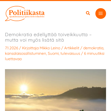
Siirry
sisältöön
Demokratia edellyttää toiveikkuutta –
mutta voi myös lisätä sitä
7.1.2026
/ Kirjoittaja
Mikko Leino
/
Artikkelit
/
demokratia
,
kansalaisosallistuminen
,
Suomi
,
tulevaisuus
/
6 minuutiksi
luettavaa