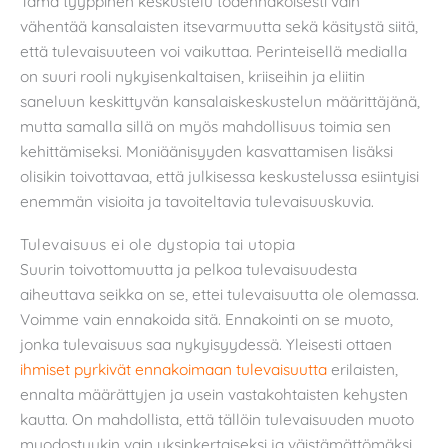
Tämä tyyppinen keskustelu todennäköisesti vain
vähentää kansalaisten itsevarmuutta sekä käsitystä siitä,
että tulevaisuuteen voi vaikuttaa. Perinteisellä medialla
on suuri rooli nykyisenkaltaisen, kriiseihin ja eliitin
saneluun keskittyvän kansalaiskeskustelun määrittäjänä,
mutta samalla sillä on myös mahdollisuus toimia sen
kehittämiseksi. Moniäänisyyden kasvattamisen lisäksi
olisikin toivottavaa, että julkisessa keskustelussa esiintyisi
enemmän visioita ja tavoiteltavia tulevaisuuskuvia.
Tulevaisuus ei ole dystopia tai utopia
Suurin toivottomuutta ja pelkoa tulevaisuudesta
aiheuttava seikka on se, ettei tulevaisuutta ole olemassa.
Voimme vain ennakoida sitä. Ennakointi on se muoto,
jonka tulevaisuus saa nykyisyydessä. Yleisesti ottaen
ihmiset pyrkivät ennakoimaan tulevaisuutta
erilaisten,
ennalta määrättyjen ja usein vastakohtaisten kehysten
kautta. On mahdollista, että tällöin tulevaisuuden muoto
muodostuukin vain yksinkertaiseksi ja väistämättömäksi