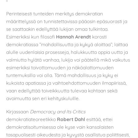
Perinteisesti tunteiden merkitys demokratian
määrittelyssä on tunnistettavissa pääosin epäsuorasti ja
se saattaakin edellyttää lukijan omaa tulkintaa.
Esimerkiksi kun filosofi
Hannah Arendt
korosti
demokratiassa ”mahdollisuutta ja kykyä aloittaa”; laittaa
alulle uudenlaisia prosesseja, halukkuutta oppia uutta ja
valmiutta hylätä vanhaa, lukija voi päätellä mikä vaikutus
esimerkiksi toivottomuuden ja näköalattomuuden
tuntemuksilla voi olla. Tämä mahdollisuus ja kyky ei
kukoista apatiassa ja vaihtoehdottomuuden ilmapiirissä,
vaan edellyttää toiveikkuutta tulevaa kohtaan sekä
avoimuutta sen eri kehityskuluille.
Kirjassaan
Democracy and Its Critics
demokratiateoreetikko
Robert Dahl
esittää, ettei
demokratisoitumisessa ole kyse vain kansalaisten
tasapuolisesti oikeudesta ja kyvystä osallistua poliittisesti,