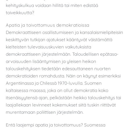
kehityskulkua voidaan hillitä tai miten edistää
toiveikkuutta?
Apatia ja toivottomuus demokratioissa
Demokraattiseen osallistumiseen ja kansalaismielipiteisiin
keskittyvän tutkijan ajatukset kääntyvät väistämättä
kielteisten tulevaisuuskuvien vaikutuksista
demokraattiseen järjestelmään. Taloudellisen epätasa-
arvoisuuden lisääntymisen ja yleisen heikon
talouskehityksen tiedetään edesauttaneen nuorten
demokratioiden romahdusta. Näin on käynyt esimerkiksi
Argentiinassa ja Chilessä 1970-luvulla. Suomen
kaltaisessa maassa, joka on ollut demokratia koko
itsenäisyytensä ajan, pelkästään heikko talouskehitys tai
laajallekaan levinneet kokemukset siitä tuskin riittävät
murentamaan poliittisen järjestelmän.
Entä laajempi apatia ja toivottomuus? Suomessa