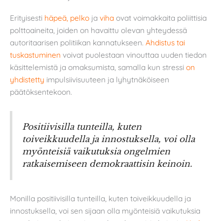
Erityisesti
häpeä, pelko
ja
viha
ovat voimakkaita poliittisia
polttoaineita, joiden on havaittu olevan yhteydessä
autoritaarisen politiikan kannatukseen.
Ahdistus tai
tuskastuminen
voivat puolestaan vinouttaa uuden tiedon
käsittelemistä ja omaksumista, samalla kun stressi
on
yhdistetty
impulsiivisuuteen ja lyhytnäköiseen
päätöksentekoon.
Positiivisilla tunteilla, kuten
toiveikkuudella ja innostuksella, voi olla
myönteisiä vaikutuksia ongelmien
ratkaisemiseen demokraattisin keinoin.
Monilla positiivisilla tunteilla, kuten toiveikkuudella ja
innostuksella, voi sen sijaan olla myönteisiä vaikutuksia