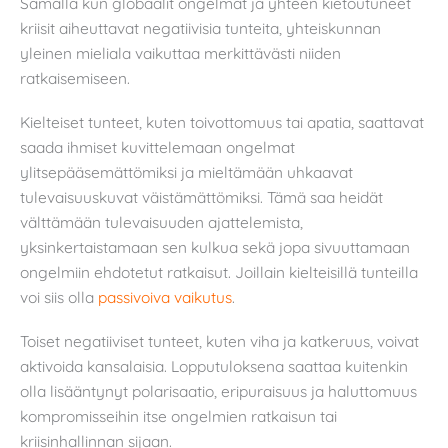
Samalla kun globaalit ongelmat ja yhteen kietoutuneet
kriisit aiheuttavat negatiivisia tunteita, yhteiskunnan
yleinen mieliala vaikuttaa merkittävästi niiden
ratkaisemiseen.
Kielteiset tunteet, kuten toivottomuus tai apatia, saattavat
saada ihmiset kuvittelemaan ongelmat
ylitsepääsemättömiksi ja mieltämään uhkaavat
tulevaisuuskuvat väistämättömiksi. Tämä saa heidät
välttämään tulevaisuuden ajattelemista,
yksinkertaistamaan sen kulkua sekä jopa sivuuttamaan
ongelmiin ehdotetut ratkaisut. Joillain kielteisillä tunteilla
voi siis olla
passivoiva vaikutus
.
Toiset negatiiviset tunteet, kuten viha ja katkeruus, voivat
aktivoida kansalaisia. Lopputuloksena saattaa kuitenkin
olla lisääntynyt polarisaatio, eripuraisuus ja haluttomuus
kompromisseihin itse ongelmien ratkaisun tai
kriisinhallinnan sijaan.