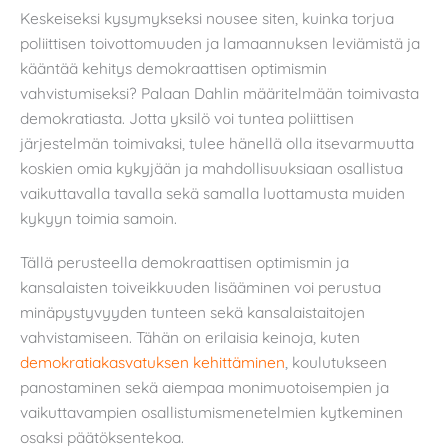
Keskeiseksi kysymykseksi nousee siten, kuinka torjua
poliittisen toivottomuuden ja lamaannuksen leviämistä ja
kääntää kehitys demokraattisen optimismin
vahvistumiseksi? Palaan Dahlin määritelmään toimivasta
demokratiasta. Jotta yksilö voi tuntea poliittisen
järjestelmän toimivaksi, tulee hänellä olla itsevarmuutta
koskien omia kykyjään ja mahdollisuuksiaan osallistua
vaikuttavalla tavalla sekä samalla luottamusta muiden
kykyyn toimia samoin.
Tällä perusteella demokraattisen optimismin ja
kansalaisten toiveikkuuden lisääminen voi perustua
minäpystyvyyden tunteen sekä kansalaistaitojen
vahvistamiseen. Tähän on erilaisia keinoja, kuten
demokratiakasvatuksen kehittäminen
, koulutukseen
panostaminen sekä aiempaa monimuotoisempien ja
vaikuttavampien osallistumismenetelmien kytkeminen
osaksi päätöksentekoa.