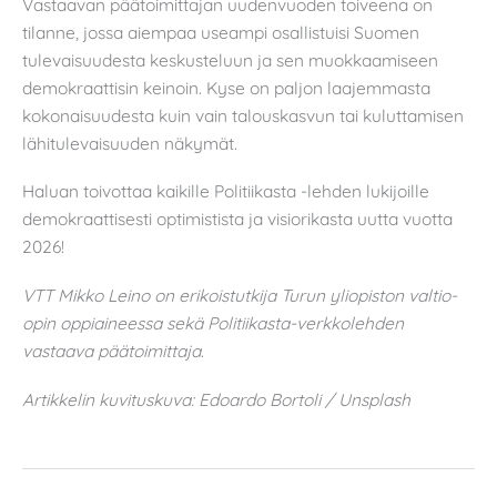
Vastaavan päätoimittajan uudenvuoden toiveena on
tilanne, jossa aiempaa useampi osallistuisi Suomen
tulevaisuudesta keskusteluun ja sen muokkaamiseen
demokraattisin keinoin. Kyse on paljon laajemmasta
kokonaisuudesta kuin vain talouskasvun tai kuluttamisen
lähitulevaisuuden näkymät.
Haluan toivottaa kaikille Politiikasta -lehden lukijoille
demokraattisesti optimistista ja visiorikasta uutta vuotta
2026!
VTT Mikko Leino on erikoistutkija Turun yliopiston valtio-
opin oppiaineessa sekä Politiikasta-verkkolehden
vastaava päätoimittaja
.
Artikkelin kuvituskuva: Edoardo Bortoli / Unsplash