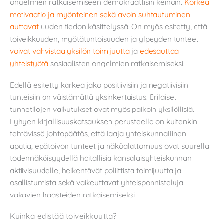
ongelmien ratkaisemiseen demokraattisin keinoin.
Korkea
motivaatio ja myönteinen sekä avoin suhtautuminen
auttavat
uuden tiedon käsittelyssä. On myös esitetty, että
toiveikkuuden, myötätuntoisuuden ja ylpeyden tunteet
voivat vahvistaa yksilön toimijuutta
ja
edesauttaa
yhteistyötä
sosiaalisten ongelmien ratkaisemiseksi.
Edellä esitetty karkea jako positiivisiin ja negatiivisiin
tunteisiin on väistämättä yksinkertaistus. Erilaiset
tunnetilojen vaikutukset ovat myös paikoin yksilöllisiä.
Lyhyen kirjallisuuskatsauksen perusteella on kuitenkin
tehtävissä johtopäätös, että laaja yhteiskunnallinen
apatia, epätoivon tunteet ja näköalattomuus ovat suurella
todennäköisyydellä haitallisia kansalaisyhteiskunnan
aktiivisuudelle, heikentävät poliittista toimijuutta ja
osallistumista sekä vaikeuttavat yhteisponnisteluja
vakavien haasteiden ratkaisemiseksi.
Kuinka edistää toiveikkuutta?