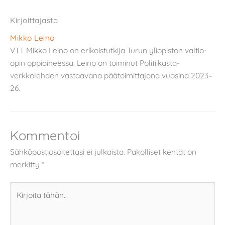
Kirjoittajasta
Mikko Leino
VTT Mikko Leino on erikoistutkija Turun yliopiston valtio-
opin oppiaineessa. Leino on toiminut Politiikasta-
verkkolehden vastaavana päätoimittajana vuosina 2023–
26.
Kommentoi
Sähköpostiosoitettasi ei julkaista.
Pakolliset kentät on
merkitty
*
Kirjoita
tähän..