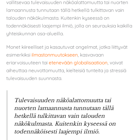
vallitsevaa tulevaisuuden näköalattomuutta tai nuorten
lamaannusta tunnutaan tällä hetkellä tulkittavan vain
talouden näkökulmasta. Kuitenkin kyseessä on
todennäköisesti laajempi ilmiö, jolla on seurauksia kaikilla
yhteiskunnan osa-alueilla.
Monet kiireelliset ja kasautuvat ongelmat, jotka liittyvät
esimerkiksi
ilmastonmuutokseen
, kasvavaan
eriarvoisuuteen tai
etenevään globalisaatioon
, voivat
aiheuttaa neuvottomuutta, kielteisiä tunteita ja stressiä
tulevaisuuden suunnasta.
Tulevaisuuden näköalattomuutta tai
nuorten lamaannusta tunnutaan tällä
hetkellä tulkittavan vain talouden
näkökulmasta. Kuitenkin kyseessä on
todennäköisesti laajempi ilmiö.