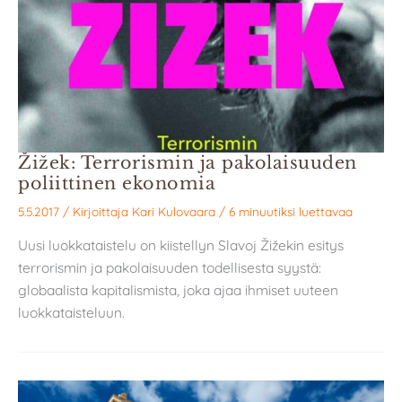
Žižek: Terrorismin ja pakolaisuuden
poliittinen ekonomia
5.5.2017
/ Kirjoittaja
Kari Kulovaara
/
6 minuutiksi luettavaa
Uusi luokkataistelu on kiistellyn Slavoj Žižekin esitys
terrorismin ja pakolaisuuden todellisesta syystä:
globaalista kapitalismista, joka ajaa ihmiset uuteen
luokkataisteluun.