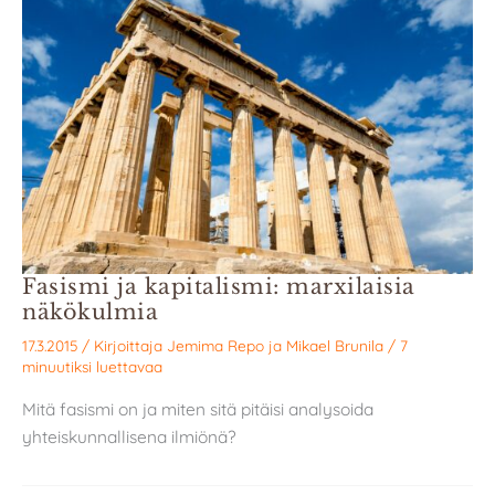
Fasismi ja kapitalismi: marxilaisia
näkökulmia
17.3.2015
/ Kirjoittaja
Jemima Repo
ja
Mikael Brunila
/
7
minuutiksi luettavaa
Mitä fasismi on ja miten sitä pitäisi analysoida
yhteiskunnallisena ilmiönä?