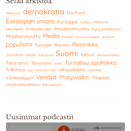
Selaa arkistoa
demokratia
DocPoint
Aktivismi
Euroopan unioni
Eurooppa
Historia
hallitus
ilmastonmuutos
Ihmisoikeudet
Kysy politiikasta
Identiteetti
Media
Maahanmuutto
nuoret
podcast
Perussuomalaiset
populismi
Retoriikka
Ranska
Puolueet
Suomi
talous
Sosiaalinen media
sukupuoli
talouspolitiikka
Turvallisuuspolitiikka
Tasa-arvo
Terrorismi
Turkki
Tutkimus
Ulkopolitiikka
Uskonto
työ
Ukrainan kriisi
Venäjä
Yhdysvallat
Yliopisto
Vaalianalyysit
Ympäristöpolitiikka
Äärioikeisto
Uusimmat podcastit