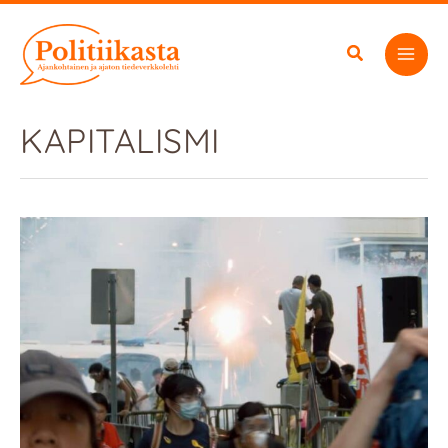
Siirry
sisältöön
KAPITALISMI