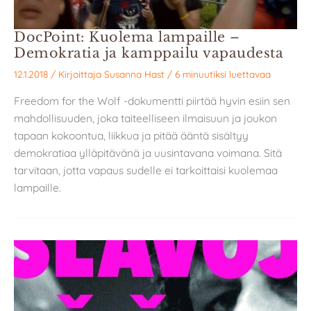
DocPoint: Kuolema lampaille –
Demokratia ja kamppailu vapaudesta
12.1.2018
/ Kirjoittaja
Susanna Hast
/
6 minuutiksi luettavaa
Freedom for the Wolf -dokumentti piirtää hyvin esiin sen
mahdollisuuden, joka taiteelliseen ilmaisuun ja joukon
tapaan kokoontua, liikkua ja pitää ääntä sisältyy
demokratiaa ylläpitävänä ja uusintavana voimana. Sitä
tarvitaan, jotta vapaus sudelle ei tarkoittaisi kuolemaa
lampaille.