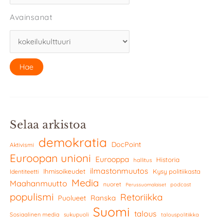
Avainsanat
Selaa arkistoa
demokratia
DocPoint
Aktivismi
Euroopan unioni
Eurooppa
Historia
hallitus
ilmastonmuutos
Ihmisoikeudet
Kysy politiikasta
Identiteetti
Media
Maahanmuutto
nuoret
podcast
Perussuomalaiset
populismi
Retoriikka
Ranska
Puolueet
Suomi
talous
Sosiaalinen media
sukupuoli
talouspolitiikka