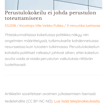
Perustulokokeilu ei johda perustulon
toteuttamiseen
3.3.2018
/ Kirjoittaja
Ville-Veikko Pulkka
/
9 minuutiksi luettavaa
Yhteiskunnallisissa kokeiluissa politiikka näkyy niin
ongelmien määrittelyssä, tutkimukselle kohdennetuissa
resursseissa kuin tulosten tulkinnassa. Perustulokokeilun
kohdalla poliittiset ratkaisut johtivat siihen, ettei kokeilun
avulla voida arvioida perustulon vaikutuksia riittävän
luotettavasti.
Artikkeliin sovelletaan avoimen julkaisemisen lisenssiä
tiedelehdille (CC BY-NC-ND).
Lue lisää tekijänoikeuksista
.