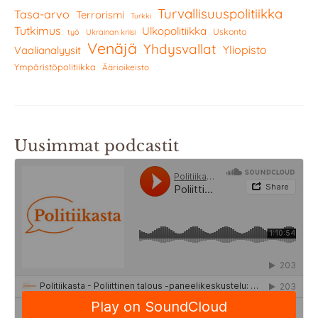
Turvallisuuspolitiikka
Tasa-arvo
Terrorismi
Turkki
Tutkimus
Ulkopolitiikka
Uskonto
työ
Ukrainan kriisi
Venäjä
Yhdysvallat
Yliopisto
Vaalianalyysit
Ympäristöpolitiikka
Äärioikeisto
Uusimmat podcastit