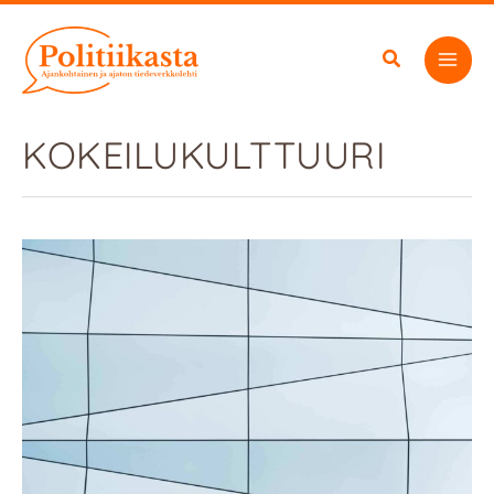
Siirry
sisältöön
KOKEILUKULTTUURI