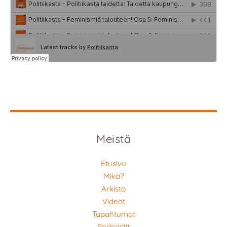
Meistä
Etusivu
Mikä?
Arkisto
Videot
Tapahtumat
Podcastit