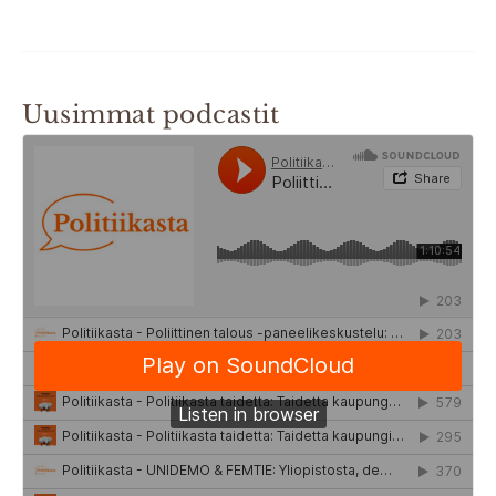
Uusimmat podcastit