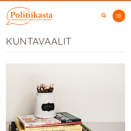
Siirry
sisältöön
KUNTAVAALIT