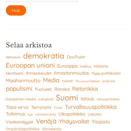
Selaa arkistoa
demokratia
DocPoint
Aktivismi
Euroopan unioni
Eurooppa
Historia
hallitus
ilmastonmuutos
Ihmisoikeudet
Kysy politiikasta
Identiteetti
Media
Maahanmuutto
nuoret
podcast
Perussuomalaiset
populismi
Retoriikka
Ranska
Puolueet
Suomi
talous
Sosiaalinen media
sukupuoli
talouspolitiikka
Turvallisuuspolitiikka
Tasa-arvo
Terrorismi
Turkki
Tutkimus
Ulkopolitiikka
Uskonto
työ
Ukrainan kriisi
Venäjä
Yhdysvallat
Yliopisto
Vaalianalyysit
Ympäristöpolitiikka
Äärioikeisto