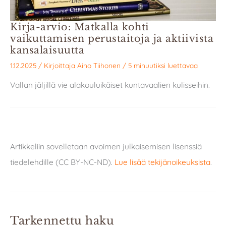
Kirja-arvio: Matkalla kohti
vaikuttamisen perustaitoja ja aktiivista
kansalaisuutta
1.12.2025
/ Kirjoittaja
Aino Tiihonen
/
5 minuutiksi luettavaa
Vallan jäljillä vie alakouluikäiset kuntavaalien kulisseihin.
Artikkeliin sovelletaan avoimen julkaisemisen lisenssiä
tiedelehdille (CC BY-NC-ND).
Lue lisää tekijänoikeuksista
.
Tarkennettu haku