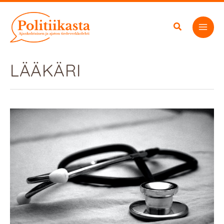
Siirry
sisältöön
LÄÄKÄRI