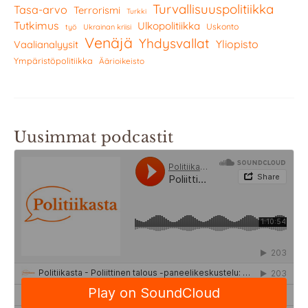
Turvallisuuspolitiikka
Tasa-arvo
Terrorismi
Turkki
Tutkimus
Ulkopolitiikka
Uskonto
työ
Ukrainan kriisi
Venäjä
Yhdysvallat
Yliopisto
Vaalianalyysit
Ympäristöpolitiikka
Äärioikeisto
Uusimmat podcastit