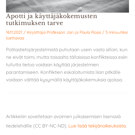
Apotti ja käyttäjäkokemusten
tutkimuksen tarve
16.11.2021
/ Kirjoittaja
Professori Jari
ja
Paula Rossi
/
5 minuutiksi
luettavaa
Potilastietojärjestelmistä puhutaan usein vasta silloin, kun
ne eivät toimi, mutta toisaalta tällaisissa konflikteissa esiin
tullutta tietoa voidaan käyttää järjestelmien
parantamiseen. Konfliktien eskaloitumista liian pitkälle
voidaan välttää kysymällä käyttäjäkokemuksia ajoissa.
Artikkeliin sovelletaan avoimen julkaisemisen lisenssiä
tiedelehdille (CC BY-NC-ND).
Lue lisää tekijänoikeuksista
.