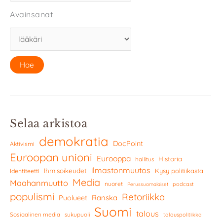
Avainsanat
Selaa arkistoa
demokratia
DocPoint
Aktivismi
Euroopan unioni
Eurooppa
Historia
hallitus
ilmastonmuutos
Ihmisoikeudet
Kysy politiikasta
Identiteetti
Media
Maahanmuutto
nuoret
podcast
Perussuomalaiset
populismi
Retoriikka
Ranska
Puolueet
Suomi
talous
Sosiaalinen media
sukupuoli
talouspolitiikka