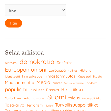
Selaa arkistoa
demokratia
DocPoint
Aktivismi
Euroopan unioni
Eurooppa
Historia
hallitus
ilmastonmuutos
Ihmisoikeudet
Kysy politiikasta
Identiteetti
Media
Maahanmuutto
nuoret
podcast
Perussuomalaiset
populismi
Retoriikka
Ranska
Puolueet
Suomi
talous
Sosiaalinen media
sukupuoli
talouspolitiikka
Turvallisuuspolitiikka
Tasa-arvo
Terrorismi
Turkki
Tutkimus
Ulkopolitiikka