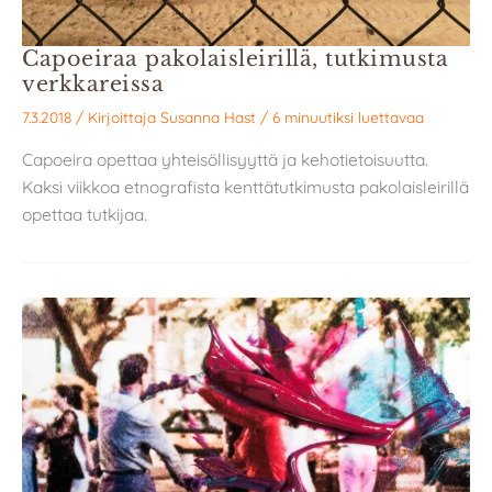
Capoeiraa pakolaisleirillä, tutkimusta
verkkareissa
7.3.2018
/ Kirjoittaja
Susanna Hast
/
6 minuutiksi luettavaa
Capoeira opettaa yhteisöllisyyttä ja kehotietoisuutta.
Kaksi viikkoa etnografista kenttätutkimusta pakolaisleirillä
opettaa tutkijaa.