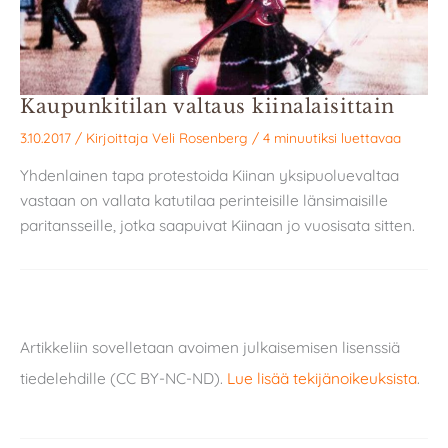
Kaupunkitilan valtaus kiinalaisittain
3.10.2017
/ Kirjoittaja
Veli Rosenberg
/
4 minuutiksi luettavaa
Yhdenlainen tapa protestoida Kiinan yksipuoluevaltaa
vastaan on vallata katutilaa perinteisille länsimaisille
paritansseille, jotka saapuivat Kiinaan jo vuosisata sitten.
Artikkeliin sovelletaan avoimen julkaisemisen lisenssiä
tiedelehdille (CC BY-NC-ND).
Lue lisää tekijänoikeuksista
.