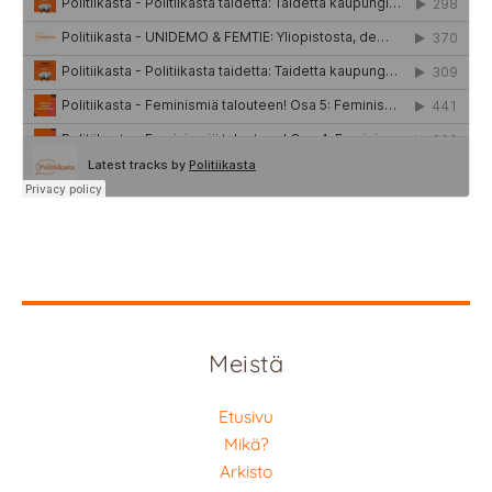
Meistä
Etusivu
Mikä?
Arkisto