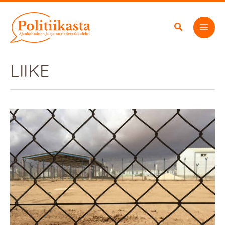
Siirry
sisältöön
LIIKE