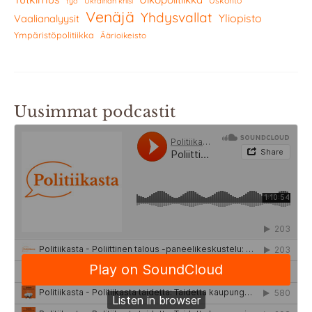
Uskonto
työ
Ukrainan kriisi
Venäjä
Yhdysvallat
Yliopisto
Vaalianalyysit
Ympäristöpolitiikka
Äärioikeisto
Uusimmat podcastit