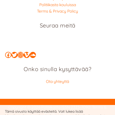
Politiikasta kouluissa
Terms & Privacy Policy
Seuraa meitä
Facebook
Twitter
Instagram
Vimeo
SoundCloud
Onko sinulla kysyttävää?
Ota yhteyttä
Copyright © 2026 Politiikasta
ISSN 2323-7090
:
Terms &
Tämä sivusto käyttää evästeitä. Voit lukea lisää
Privacy Policy