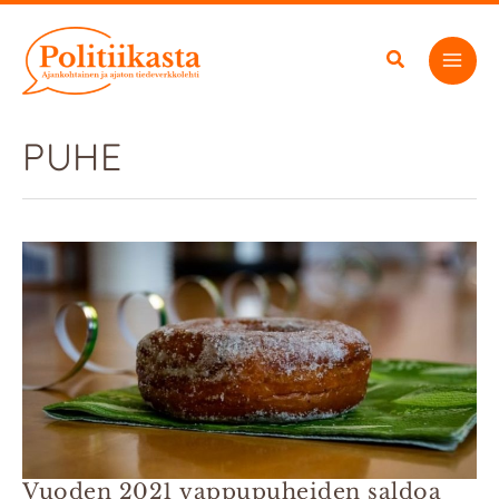
Siirry
sisältöön
PUHE
Vuoden 2021 vappupuheiden saldoa