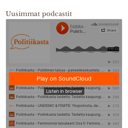
Uusimmat podcastit