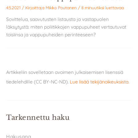
4.5.2021
/ Kirjoittaja
Mikko Poutanen
/
8 minuutiksi luettavaa
Sovittelua, saavutusten listausta ja vastapuolen
läksytystä: miten poliitikkojen vappupuheet vertautuvat
toisiinsa ja vappupuheiden perinteeseen?
Artikkeliin sovelletaan avoimen julkaisemisen lisenssiä
tiedelehdille (CC BY-NC-ND).
Lue lisää tekijänoikeuksista
.
Tarkennettu haku
Hakusana