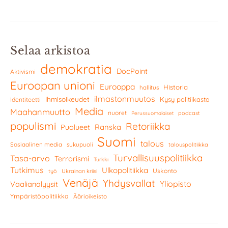
Selaa arkistoa
demokratia
DocPoint
Aktivismi
Euroopan unioni
Eurooppa
Historia
hallitus
ilmastonmuutos
Ihmisoikeudet
Kysy politiikasta
Identiteetti
Media
Maahanmuutto
nuoret
podcast
Perussuomalaiset
populismi
Retoriikka
Ranska
Puolueet
Suomi
talous
Sosiaalinen media
sukupuoli
talouspolitiikka
Turvallisuuspolitiikka
Tasa-arvo
Terrorismi
Turkki
Tutkimus
Ulkopolitiikka
Uskonto
työ
Ukrainan kriisi
Venäjä
Yhdysvallat
Yliopisto
Vaalianalyysit
Ympäristöpolitiikka
Äärioikeisto