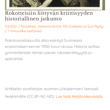
Rokotteisiin liittyvän kriittisyyden
historiallinen jatkumo
11.6.2021
/ Kirjoittaja
Johanna Nurmi
,
Pia Vuolanto
ja
Suvi Rytty
/
7 minuutiksi luettavaa
Rokotusvastaisuutta alkoi esiintyä Suomessa
ensimmäisen kerran 1900-luvun alussa. Historia auttaa
ymmärtämään tämän päivän rokotekriittisyyttä ja -
epäröintiä.
Artikkeliin sovelletaan avoimen julkaisemisen lisenssiä
tiedelehdille (CC BY-NC-ND).
Lue lisää tekijänoikeuksista
.