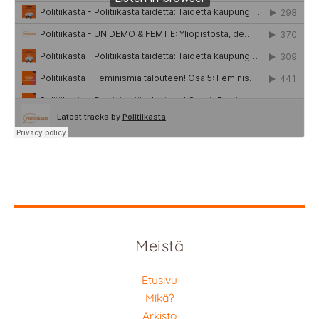
Meistä
Etusivu
Mikä?
Arkisto