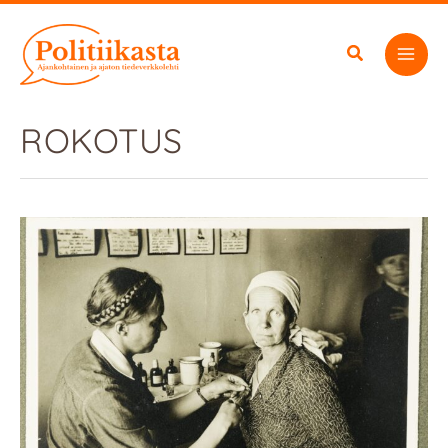
Siirry
sisältöön
ROKOTUS