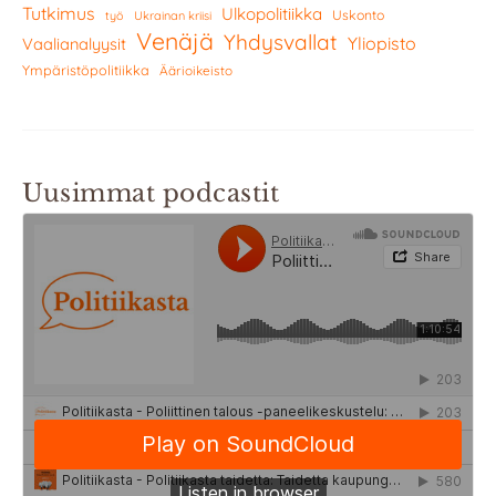
Tutkimus
Ulkopolitiikka
Uskonto
työ
Ukrainan kriisi
Venäjä
Yhdysvallat
Yliopisto
Vaalianalyysit
Ympäristöpolitiikka
Äärioikeisto
Uusimmat podcastit