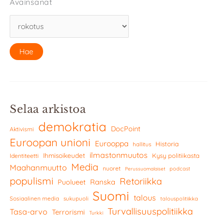
Avainsanat
Selaa arkistoa
demokratia
DocPoint
Aktivismi
Euroopan unioni
Eurooppa
Historia
hallitus
ilmastonmuutos
Ihmisoikeudet
Kysy politiikasta
Identiteetti
Media
Maahanmuutto
nuoret
podcast
Perussuomalaiset
populismi
Retoriikka
Ranska
Puolueet
Suomi
talous
Sosiaalinen media
sukupuoli
talouspolitiikka
Turvallisuuspolitiikka
Tasa-arvo
Terrorismi
Turkki