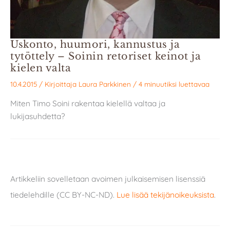
Uskonto, huumori, kannustus ja
tytöttely – Soinin retoriset keinot ja
kielen valta
10.4.2015
/ Kirjoittaja
Laura Parkkinen
/
4 minuutiksi luettavaa
Miten Timo Soini rakentaa kielellä valtaa ja
lukijasuhdetta?
Artikkeliin sovelletaan avoimen julkaisemisen lisenssiä
tiedelehdille (CC BY-NC-ND).
Lue lisää tekijänoikeuksista
.