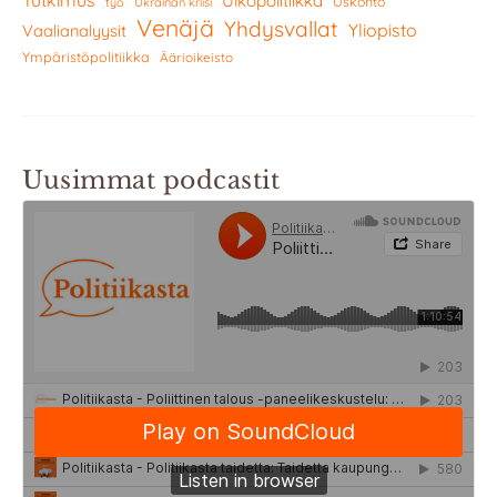
Ulkopolitiikka
Uskonto
työ
Ukrainan kriisi
Venäjä
Yhdysvallat
Yliopisto
Vaalianalyysit
Ympäristöpolitiikka
Äärioikeisto
Uusimmat podcastit