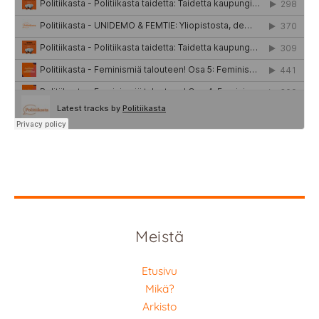
Meistä
Etusivu
Mikä?
Arkisto