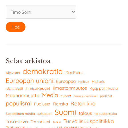
Selaa arkistoa
demokratia
DocPoint
Aktivismi
Euroopan unioni
Eurooppa
Historia
hallitus
ilmastonmuutos
Ihmisoikeudet
Kysy politiikasta
Identiteetti
Media
Maahanmuutto
nuoret
podcast
Perussuomalaiset
populismi
Retoriikka
Ranska
Puolueet
Suomi
talous
Sosiaalinen media
sukupuoli
talouspolitiikka
Turvallisuuspolitiikka
Tasa-arvo
Terrorismi
Turkki
Tutkimus