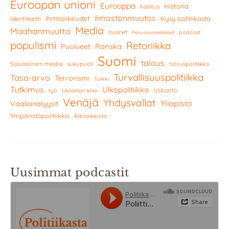
Euroopan unioni
Eurooppa
Historia
hallitus
ilmastonmuutos
Ihmisoikeudet
Kysy politiikasta
Identiteetti
Media
Maahanmuutto
nuoret
podcast
Perussuomalaiset
populismi
Retoriikka
Ranska
Puolueet
Suomi
talous
Sosiaalinen media
sukupuoli
talouspolitiikka
Turvallisuuspolitiikka
Tasa-arvo
Terrorismi
Turkki
Tutkimus
Ulkopolitiikka
Uskonto
työ
Ukrainan kriisi
Venäjä
Yhdysvallat
Yliopisto
Vaalianalyysit
Ympäristöpolitiikka
Äärioikeisto
Uusimmat podcastit