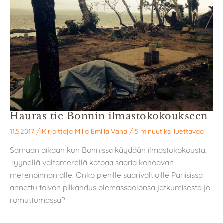
Hauras tie Bonnin ilmastokokoukseen
11.5.2017
/ Kirjoittaja
Milla Emilia Vaha
/
5 minuutiksi luettavaa
Samaan aikaan kun Bonnissa käydään ilmastokokousta,
Tyynellä valtamerellä katoaa saaria kohoavan
merenpinnan alle. Onko pienille saarivaltioille Pariisissa
annettu toivon pilkahdus olemassaolonsa jatkumisesta jo
romuttumassa?