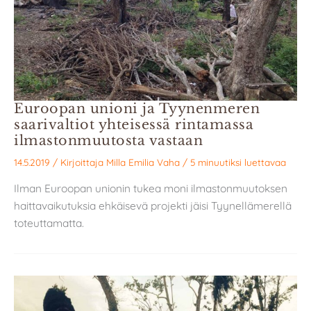
Euroopan unioni ja Tyynenmeren
saarivaltiot yhteisessä rintamassa
ilmastonmuutosta vastaan
14.5.2019
/ Kirjoittaja
Milla Emilia Vaha
/
5 minuutiksi luettavaa
Ilman Euroopan unionin tukea moni ilmastonmuutoksen
haittavaikutuksia ehkäisevä projekti jäisi Tyynellämerellä
toteuttamatta.