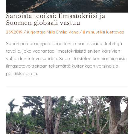
Sanoista teoiksi: Ilmastokriisi ja
Suomen globaali vastuu
25.9.2019
/ Kirjoittaja
Milla Emilia Vaha
/
8 minuutiksi luettavaa
Suomi on eurooppalaisena länsimaana saanut kehittyä
tavalla, joka vaarantaa ilmastokriisistä eniten kärsivien
valtioiden tulevaisuuden. Suomi toistelee kunnianhimoisia
ilmastotavoitteitaan tekemättä kuitenkaan varsinaisia
politiikkatoimia.