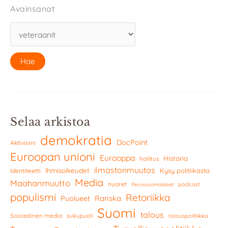
Avainsanat
Selaa arkistoa
demokratia
DocPoint
Aktivismi
Euroopan unioni
Eurooppa
Historia
hallitus
ilmastonmuutos
Ihmisoikeudet
Kysy politiikasta
Identiteetti
Media
Maahanmuutto
nuoret
podcast
Perussuomalaiset
populismi
Retoriikka
Ranska
Puolueet
Suomi
talous
Sosiaalinen media
sukupuoli
talouspolitiikka