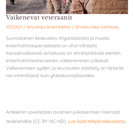
Vaikenevat veteraanit
10.11.2021
/ Kirjoittaja
Ilmari Käihkö
/
10 minuutiksi luettavaa
Suomalainen keskustelu Afganistanista ja muista
kriisinhallintaoperaatioista on ollut vähäistä.
Kansainvälisessä vertailussa on silmiinpistävää etenkin
kriisinhallintaveteraanien vaikeneminen julkisesti.
Vaikenemisen syiden ja seurausten käsittely on tärkeää
niin inhimillisesti kuin yhteiskunnallisestikin.
Artikkeliin sovelletaan avoimen julkaisemisen lisenssiä
tiedelehdille (CC BY-NC-ND).
Lue lisää tekijänoikeuksista
.