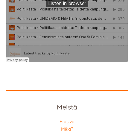
Meistä
Etusivu
Mikä?