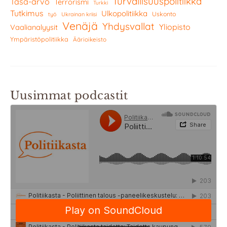
Turvallisuuspolitiikka
Tasa-arvo
Terrorismi
Turkki
Tutkimus
Ulkopolitiikka
Uskonto
työ
Ukrainan kriisi
Venäjä
Yhdysvallat
Yliopisto
Vaalianalyysit
Ympäristöpolitiikka
Äärioikeisto
Uusimmat podcastit