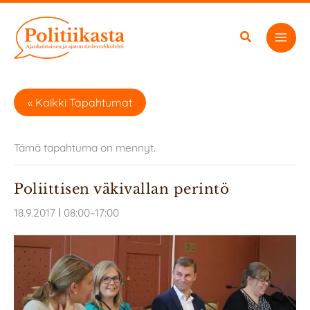
Siirry
sisältöön
« Kaikki Tapahtumat
Tämä tapahtuma on mennyt.
Poliittisen väkivallan perintö
18.9.2017 ǀ 08:00
–
17:00