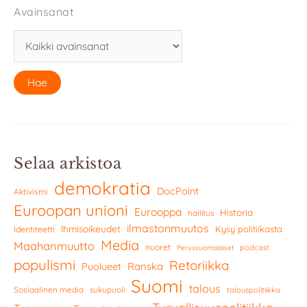
Avainsanat
Selaa arkistoa
demokratia
DocPoint
Aktivismi
Euroopan unioni
Eurooppa
Historia
hallitus
ilmastonmuutos
Ihmisoikeudet
Kysy politiikasta
Identiteetti
Media
Maahanmuutto
nuoret
podcast
Perussuomalaiset
populismi
Retoriikka
Ranska
Puolueet
Suomi
talous
Sosiaalinen media
sukupuoli
talouspolitiikka