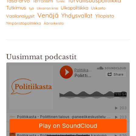
Turvallisuuspolitiikka
Tasa-arvo
Terrorismi
Turkki
Tutkimus
Ulkopolitiikka
Uskonto
työ
Ukrainan kriisi
Venäjä
Yhdysvallat
Yliopisto
Vaalianalyysit
Ympäristöpolitiikka
Äärioikeisto
Uusimmat podcastit