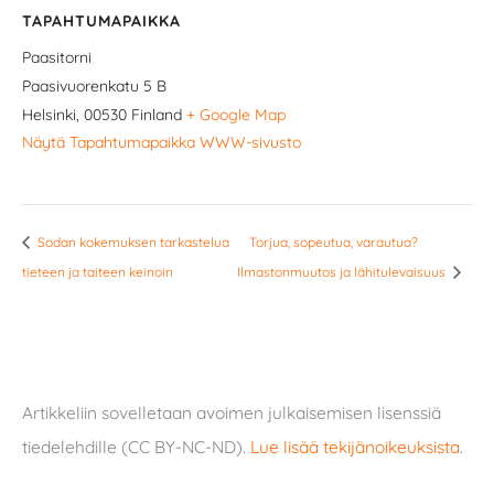
TAPAHTUMAPAIKKA
Paasitorni
Paasivuorenkatu 5 B
Helsinki
,
00530
Finland
+ Google Map
Näytä Tapahtumapaikka WWW-sivusto
Sodan kokemuksen tarkastelua
Torjua, sopeutua, varautua?
tieteen ja taiteen keinoin
Ilmastonmuutos ja lähitulevaisuus
Artikkeliin sovelletaan avoimen julkaisemisen lisenssiä
tiedelehdille (CC BY-NC-ND).
Lue lisää tekijänoikeuksista
.