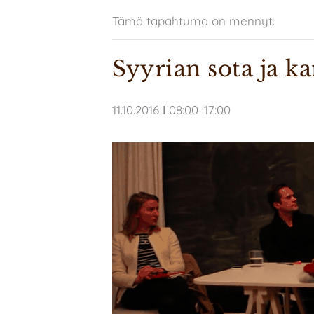
Tämä tapahtuma on mennyt.
Syyrian sota ja k
11.10.2016 ǀ 08:00
–
17:00