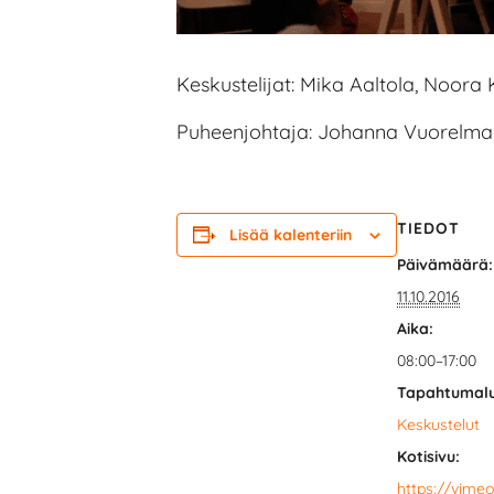
Keskustelijat: Mika Aaltola, Noora
Puheenjohtaja: Johanna Vuorelma
TIEDOT
Lisää kalenteriin
Päivämäärä:
11.10.2016
Aika:
08:00–17:00
Tapahtumal
Keskustelut
Kotisivu:
https://vime