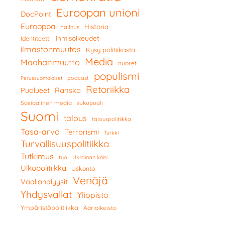
Euroopan unioni
DocPoint
Eurooppa
Historia
hallitus
Ihmisoikeudet
Identiteetti
ilmastonmuutos
Kysy politiikasta
Media
Maahanmuutto
nuoret
populismi
podcast
Perussuomalaiset
Retoriikka
Ranska
Puolueet
Sosiaalinen media
sukupuoli
Suomi
talous
talouspolitiikka
Tasa-arvo
Terrorismi
Turkki
Turvallisuuspolitiikka
Tutkimus
työ
Ukrainan kriisi
Ulkopolitiikka
Uskonto
Venäjä
Vaalianalyysit
Yhdysvallat
Yliopisto
Ympäristöpolitiikka
Äärioikeisto