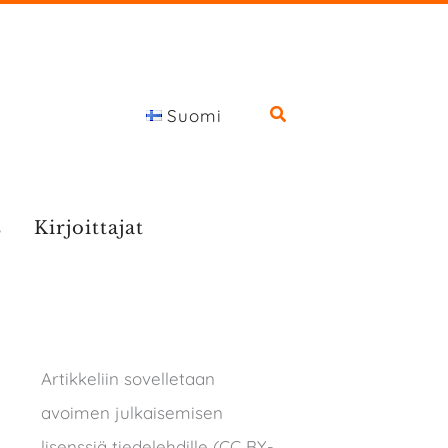
Suomi
s
Kirjoittajat
Artikkeliin sovelletaan
avoimen julkaisemisen
lisenssiä tiedelehdille (CC BY-