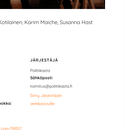
 Kotilainen, Karim Maiche, Susanna Hast
JÄRJESTÄJÄ
Politiikasta
Sähköposti
toimitus@politiikasta.fi
Siirry Järjestäjän
uokka:
verkkosivuille
o.com/19057