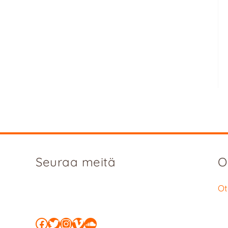
Seuraa meitä
O
Ot
Facebook
Twitter
Instagram
Vimeo
SoundCloud