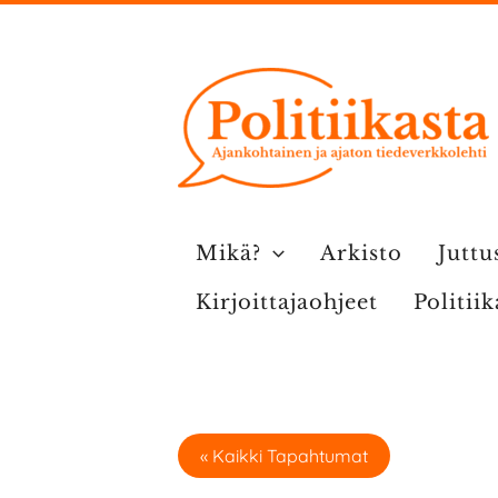
Siirry
sisältöön
Mikä?
Arkisto
Juttu
Kirjoittajaohjeet
Politii
« Kaikki Tapahtumat