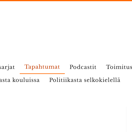
Tapahtumat
sarjat
Podcastit
Toimitu
kasta kouluissa
Politiikasta selkokielellä