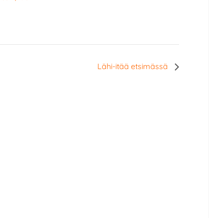
Lähi-itää etsimässä