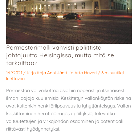
Pormestarimalli vahvisti poliittista
johtajuutta Helsingissä, mutta mitä se
tarkoittaa?
14.9.2021
/ Kirjoittaja
Anni Jäntti
ja
Arto Haveri
/
6 minuutiksi
luettavaa
Pormestari voi vaikuttaa asioihin nopeasti ja itsenäisesti
ilman laajoja kuulemisia. Keskitetyn vallankäytön riskeinä
ovat kuitenkin henkilöriippuvuus ja lyhytjänteisyys. Vallan
keskittäminen herättää myös epäilyksiä, tulevatko
valtuutettujen ja virkajohdon osaaminen ja potentiaali
riittävästi hyödynnetyksi.