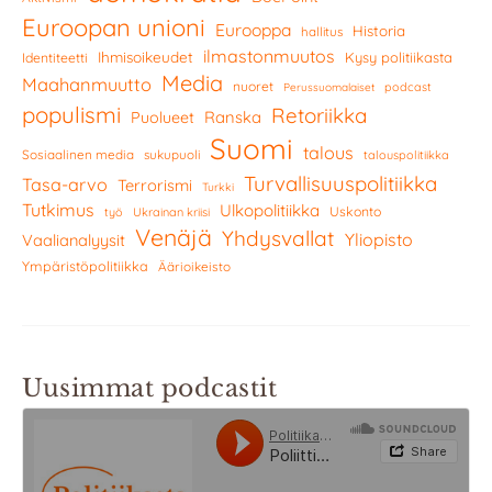
Euroopan unioni
Eurooppa
Historia
hallitus
ilmastonmuutos
Ihmisoikeudet
Kysy politiikasta
Identiteetti
Media
Maahanmuutto
nuoret
podcast
Perussuomalaiset
populismi
Retoriikka
Ranska
Puolueet
Suomi
talous
Sosiaalinen media
sukupuoli
talouspolitiikka
Turvallisuuspolitiikka
Tasa-arvo
Terrorismi
Turkki
Tutkimus
Ulkopolitiikka
Uskonto
työ
Ukrainan kriisi
Venäjä
Yhdysvallat
Yliopisto
Vaalianalyysit
Ympäristöpolitiikka
Äärioikeisto
Uusimmat podcastit