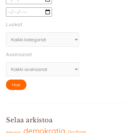
Luokat
Avainsanat
Selaa arkistoa
demokratia
DocPoint
Aktivismi