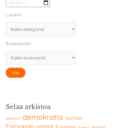
Luokat
Avainsanat
Selaa arkistoa
demokratia
DocPoint
Aktivismi
Euroopan unioni
Eurooppa
Historia
hallitus