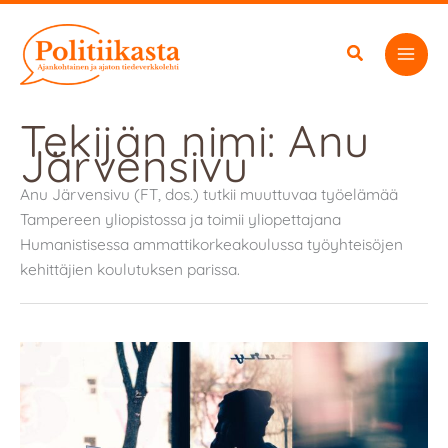
Siirry
sisältöön
Tekijän nimi: Anu
Järvensivu
Anu Järvensivu (FT, dos.) tutkii muuttuvaa työelämää
Tampereen yliopistossa ja toimii yliopettajana
Humanistisessa ammattikorkeakoulussa työyhteisöjen
kehittäjien koulutuksen parissa.