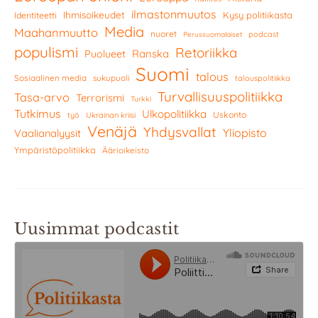
ilmastonmuutos
Ihmisoikeudet
Kysy politiikasta
Identiteetti
Media
Maahanmuutto
nuoret
podcast
Perussuomalaiset
populismi
Retoriikka
Ranska
Puolueet
Suomi
talous
Sosiaalinen media
sukupuoli
talouspolitiikka
Turvallisuuspolitiikka
Tasa-arvo
Terrorismi
Turkki
Tutkimus
Ulkopolitiikka
Uskonto
työ
Ukrainan kriisi
Venäjä
Yhdysvallat
Yliopisto
Vaalianalyysit
Ympäristöpolitiikka
Äärioikeisto
Uusimmat podcastit