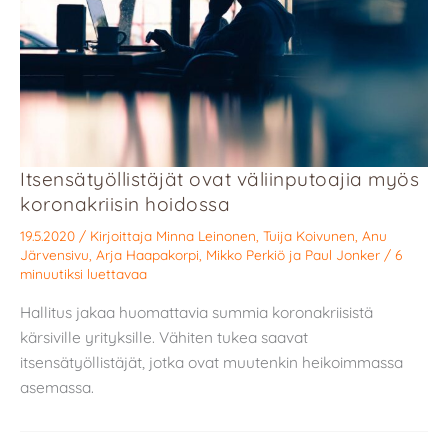
Itsensätyöllistäjät ovat väliinputoajia myös
koronakriisin hoidossa
19.5.2020
/ Kirjoittaja
Minna Leinonen
,
Tuija Koivunen
,
Anu
Järvensivu
,
Arja Haapakorpi
,
Mikko Perkiö
ja
Paul Jonker
/
6
minuutiksi luettavaa
Hallitus jakaa huomattavia summia koronakriisistä
kärsiville yrityksille. Vähiten tukea saavat
itsensätyöllistäjät, jotka ovat muutenkin heikoimmassa
asemassa.