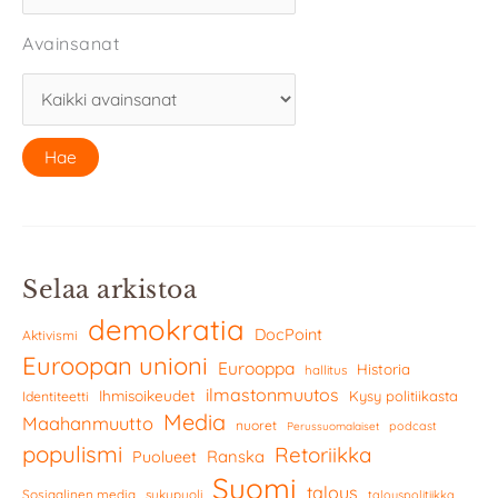
Avainsanat
Selaa arkistoa
demokratia
DocPoint
Aktivismi
Euroopan unioni
Eurooppa
Historia
hallitus
ilmastonmuutos
Ihmisoikeudet
Kysy politiikasta
Identiteetti
Media
Maahanmuutto
nuoret
podcast
Perussuomalaiset
populismi
Retoriikka
Ranska
Puolueet
Suomi
talous
Sosiaalinen media
sukupuoli
talouspolitiikka