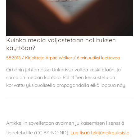
Kuinka media valjastetaan hallituksen
käyttöön?
5.5.2018
/ Kirjoittaja
Árpád Welker
/
6 minuutiksi luettavaa
Orbánin johtamassa Unkarissa valtaa keskitetään, ja
sama on median kohtalo. Poliittinen keskustelu on
korvattu yksipuolisella propagandalla eikä loppua näy.
Artikkeliin sovelletaan avoimen julkaisemisen lisenssiä
tiedelehdille (CC BY-NC-ND).
Lue lisää tekijänoikeuksista
.