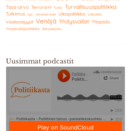
Turvallisuuspolitiikka
Tasa-arvo
Terrorismi
Turkki
Tutkimus
Ulkopolitiikka
Uskonto
työ
Ukrainan kriisi
Venäjä
Yhdysvallat
Yliopisto
Vaalianalyysit
Ympäristöpolitiikka
Äärioikeisto
Uusimmat podcastit