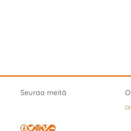
Seuraa meitä
O
Ot
Facebook
Twitter
Instagram
Vimeo
SoundCloud