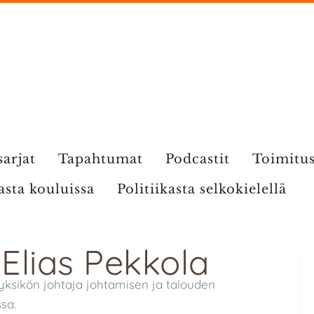
sarjat
Tapahtumat
Podcastit
Toimitu
kasta kouluissa
Politiikasta selkokielellä
 Elias Pekkola
a yksikön johtaja johtamisen ja talouden
sa.