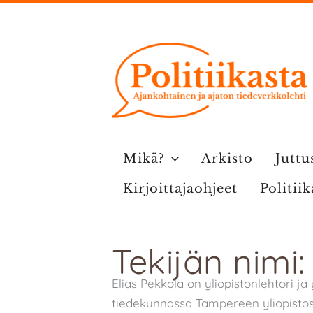
Siirry
sisältöön
Mikä?
Arkisto
Juttu
Kirjoittajaohjeet
Politii
Tekijän nimi:
Elias Pekkola on yliopistonlehtori j
tiedekunnassa Tampereen yliopistos