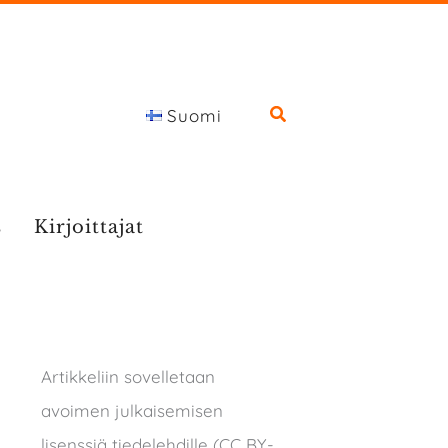
Suomi
s
Kirjoittajat
Artikkeliin sovelletaan
avoimen julkaisemisen
lisenssiä tiedelehdille (CC BY-