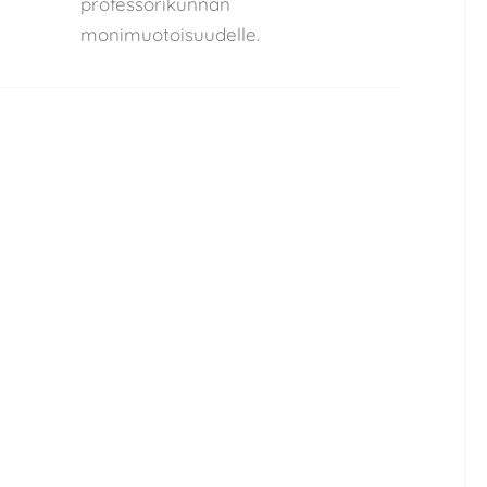
professorikunnan
monimuotoisuudelle.