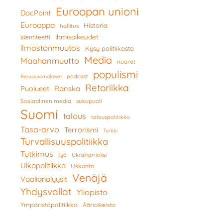
Euroopan unioni
DocPoint
Eurooppa
Historia
hallitus
Ihmisoikeudet
Identiteetti
ilmastonmuutos
Kysy politiikasta
Media
Maahanmuutto
nuoret
populismi
podcast
Perussuomalaiset
Retoriikka
Ranska
Puolueet
Sosiaalinen media
sukupuoli
Suomi
talous
talouspolitiikka
Tasa-arvo
Terrorismi
Turkki
Turvallisuuspolitiikka
Tutkimus
työ
Ukrainan kriisi
Ulkopolitiikka
Uskonto
Venäjä
Vaalianalyysit
Yhdysvallat
Yliopisto
Ympäristöpolitiikka
Äärioikeisto