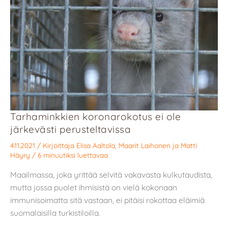
Tarhaminkkien koronarokotus ei ole
järkevästi perusteltavissa
4.11.2021
/ Kirjoittaja
Elisa Aaltola
,
Maarit Laihonen
ja
Matti
Häyry
/
6 minuutiksi luettavaa
Maailmassa, joka yrittää selvitä vakavasta kulkutaudista,
mutta jossa puolet ihmisistä on vielä kokonaan
immunisoimatta sitä vastaan, ei pitäisi rokottaa eläimiä
suomalaisilla turkistiloilla.