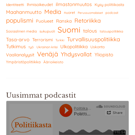
ilmastonmuutos
Ihmisoikeudet
Kysy politiikasta
Identiteetti
Media
Maahanmuutto
nuoret
podcast
Perussuomalaiset
populismi
Retoriikka
Ranska
Puolueet
Suomi
talous
Sosiaalinen media
sukupuoli
talouspolitiikka
Turvallisuuspolitiikka
Tasa-arvo
Terrorismi
Turkki
Tutkimus
Ulkopolitiikka
Uskonto
työ
Ukrainan kriisi
Venäjä
Yhdysvallat
Yliopisto
Vaalianalyysit
Ympäristöpolitiikka
Äärioikeisto
Uusimmat podcastit