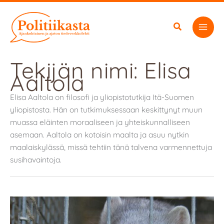
Siirry
sisältöön
Tekijän nimi: Elisa
Aaltola
Elisa Aaltola on filosofi ja yliopistotutkija Itä-Suomen
yliopistosta. Hän on tutkimuksessaan keskittynyt muun
muassa eläinten moraaliseen ja yhteiskunnalliseen
asemaan. Aaltola on kotoisin maalta ja asuu nytkin
maalaiskylässä, missä tehtiin tänä talvena varmennettuja
susihavaintoja.