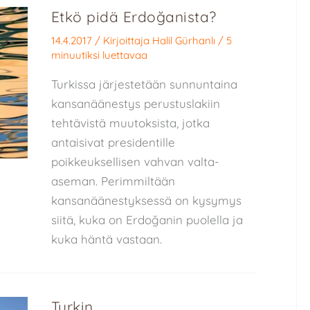
Etkö pidä Erdoğanista?
14.4.2017
/ Kirjoittaja
Halil Gürhanlı
/
5
minuutiksi luettavaa
Turkissa järjestetään sunnuntaina
kansanäänestys perustuslakiin
tehtävistä muutoksista, jotka
antaisivat presidentille
poikkeuksellisen vahvan valta-
aseman. Perimmiltään
kansanäänestyksessä on kysymys
siitä, kuka on Erdoğanin puolella ja
kuka häntä vastaan.
Turkin