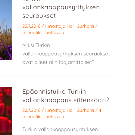
vallankaappausyrityksen
seuraukset
25.7.2016
/ Kirjoittaja
Halil Gürhanlı
/
1
minuutiksi luettavaa
Miksi Turkin
vallankaappausyrityksen seuraukset
ovat olleet niin laajamittaiset?
Epäonnistuiko Turkin
vallankaappaus sittenkään?
22.7.2016
/ Kirjoittaja
Halil Gürhanlı
/
4
minuutiksi luettavaa
Turkin vallankaappausyrityksen