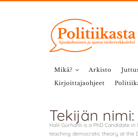
Siirry
sisältöön
Mikä?
Arkisto
Juttu
Kirjoittajaohjeet
Politii
Tekijän nimi:
Halil Gürhanlı is a PhD Candidate in 
teaching democratic theory at the D