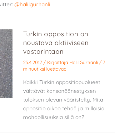
witter:
@halilgurhanli
Turkin opposition on
noustava aktiiviseen
vastarintaan
25.4.2017
/ Kirjoittaja
Halil Gürhanlı
/
7
minuutiksi luettavaa
Kaikki Turkin oppositiopuolueet
väittävät kansanäänestyksen
tuloksen olevan vääristelty. Mitä
oppositio aikoo tehdä ja millaisia
mahdollisuuksia sillä on?