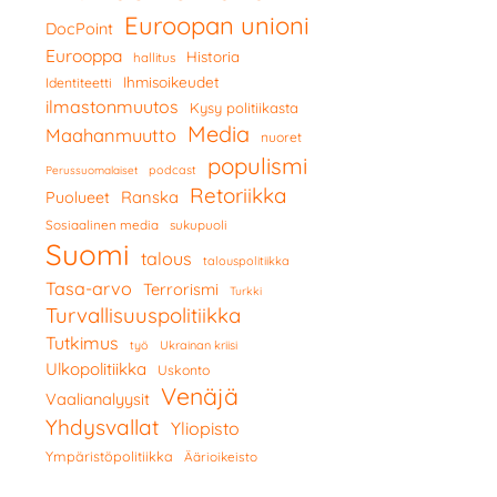
Euroopan unioni
DocPoint
Eurooppa
Historia
hallitus
Ihmisoikeudet
Identiteetti
ilmastonmuutos
Kysy politiikasta
Media
Maahanmuutto
nuoret
populismi
podcast
Perussuomalaiset
Retoriikka
Ranska
Puolueet
Sosiaalinen media
sukupuoli
Suomi
talous
talouspolitiikka
Tasa-arvo
Terrorismi
Turkki
Turvallisuuspolitiikka
Tutkimus
työ
Ukrainan kriisi
Ulkopolitiikka
Uskonto
Venäjä
Vaalianalyysit
Yhdysvallat
Yliopisto
Ympäristöpolitiikka
Äärioikeisto