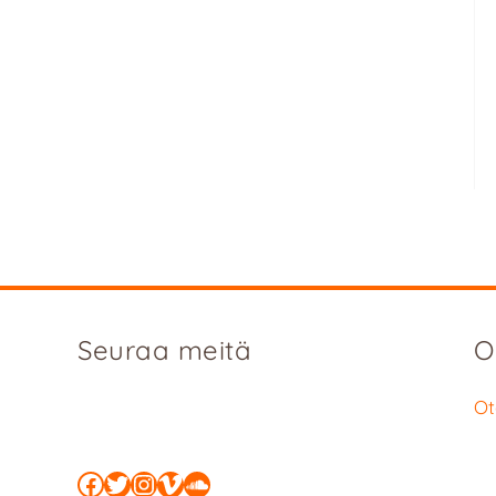
Seuraa meitä
O
Ot
Facebook
Twitter
Instagram
Vimeo
SoundCloud