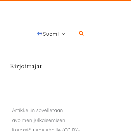
Suomi
s
Kirjoittajat
Artikkeliin sovelletaan
avoimen julkaisemisen
lisenssiä tiedelehdille (CC BY-