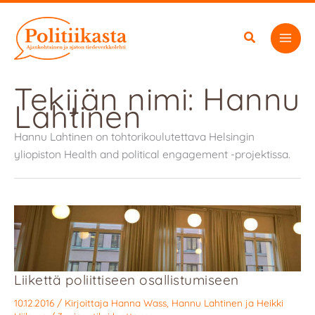
Siirry
sisältöön
Tekijän nimi: Hannu
Lahtinen
Hannu Lahtinen on tohtorikoulutettava Helsingin
yliopiston Health and political engagement -projektissa.
Liikettä poliittiseen osallistumiseen
10.12.2016
/ Kirjoittaja
Hanna Wass
,
Hannu Lahtinen
ja
Heikki