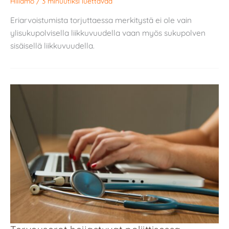
Hiilamo
/
3 minuutiksi luettavaa
Eriarvoistumista torjuttaessa merkitystä ei ole vain
ylisukupolvisella liikkuvuudella vaan myös sukupolven
sisäisellä liikkuvuudella.