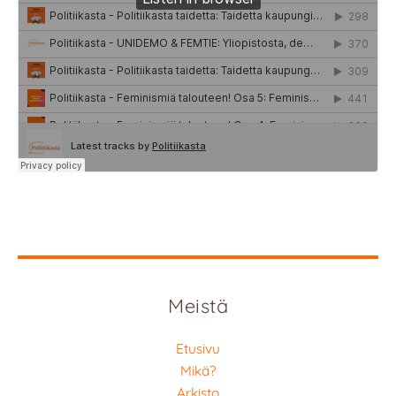
Meistä
Etusivu
Mikä?
Arkisto