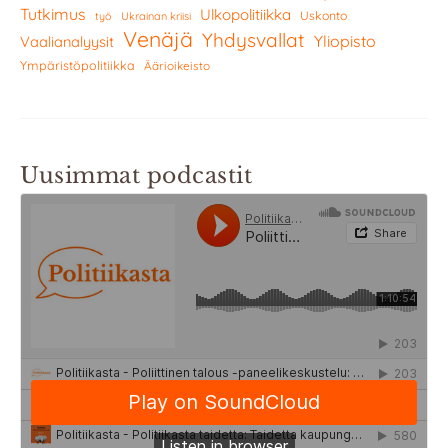
Tutkimus
Ulkopolitiikka
Uskonto
työ
Ukrainan kriisi
Venäjä
Yhdysvallat
Yliopisto
Vaalianalyysit
Ympäristöpolitiikka
Äärioikeisto
Uusimmat podcastit