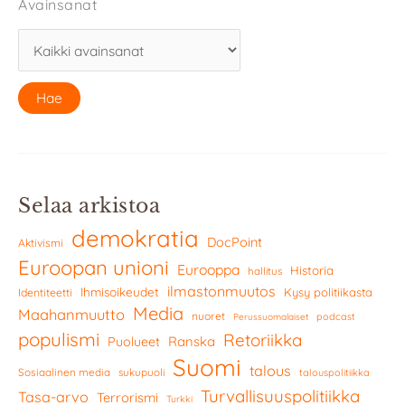
Avainsanat
Selaa arkistoa
demokratia
DocPoint
Aktivismi
Euroopan unioni
Eurooppa
Historia
hallitus
ilmastonmuutos
Ihmisoikeudet
Kysy politiikasta
Identiteetti
Media
Maahanmuutto
nuoret
podcast
Perussuomalaiset
populismi
Retoriikka
Ranska
Puolueet
Suomi
talous
Sosiaalinen media
sukupuoli
talouspolitiikka
Turvallisuuspolitiikka
Tasa-arvo
Terrorismi
Turkki