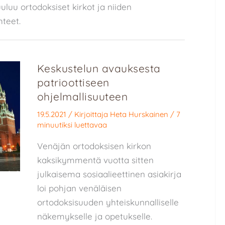
luu ortodoksiset kirkot ja niiden
hteet.
Keskustelun avauksesta
patrioottiseen
ohjelmallisuuteen
19.5.2021
/ Kirjoittaja
Heta Hurskainen
/
7
minuutiksi luettavaa
Venäjän ortodoksisen kirkon
kaksikymmentä vuotta sitten
julkaisema sosiaalieettinen asiakirja
loi pohjan venäläisen
ortodoksisuuden yhteiskunnalliselle
näkemykselle ja opetukselle.