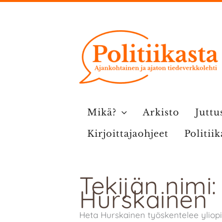
Siirry
sisältöön
Mikä?
Arkisto
Juttu
Kirjoittajaohjeet
Politii
Tekijän nimi
Hurskainen
Heta Hurskainen työskentelee yliopi