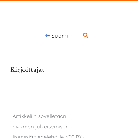
Suomi
s
Kirjoittajat
Artikkeliin sovelletaan
avoimen julkaisemisen
lisenssiä tiedelehdille (CC BY-