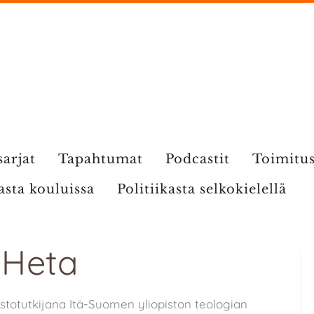
sarjat
Tapahtumat
Podcastit
Toimitu
kasta kouluissa
Politiikasta selkokielellä
: Heta
stotutkijana Itä-Suomen yliopiston teologian