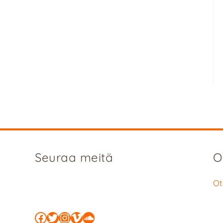
Seuraa meitä
O
Ot
Facebook
Twitter
Instagram
Vimeo
SoundCloud