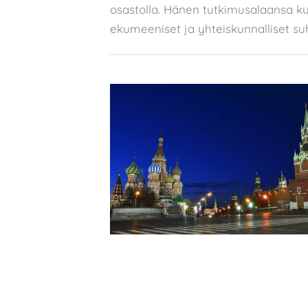
osastolla. Hänen tutkimusalaansa kuu
ekumeeniset ja yhteiskunnalliset su