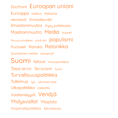
Euroopan unioni
DocPoint
Eurooppa
Historia
hallitus
Ihmisoikeudet
Identiteetti
ilmastonmuutos
Kysy politiikasta
Media
Maahanmuutto
nuoret
populismi
podcast
Perussuomalaiset
Retoriikka
Ranska
Puolueet
Sosiaalinen media
sukupuoli
Suomi
talous
talouspolitiikka
Tasa-arvo
Terrorismi
Turkki
Turvallisuuspolitiikka
Tutkimus
työ
Ukrainan kriisi
Ulkopolitiikka
Uskonto
Venäjä
Vaalianalyysit
Yhdysvallat
Yliopisto
Ympäristöpolitiikka
Äärioikeisto