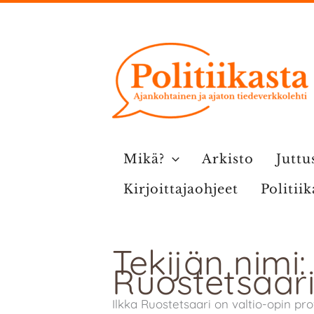
Siirry
sisältöön
Mikä?
Arkisto
Juttu
Kirjoittajaohjeet
Politii
Tekijän nimi:
Ruostetsaar
Ilkka Ruostetsaari on valtio-opin pr