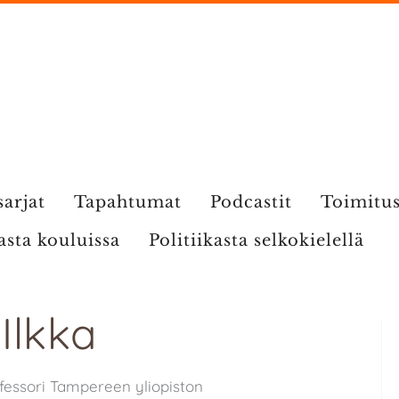
sarjat
Tapahtumat
Podcastit
Toimitu
kasta kouluissa
Politiikasta selkokielellä
 Ilkka
i
ofessori Tampereen yliopiston