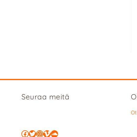
Seuraa meitä
O
Ot
Facebook
Twitter
Instagram
Vimeo
SoundCloud