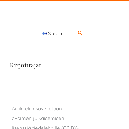
Suomi
s
Kirjoittajat
Artikkeliin sovelletaan
avoimen julkaisemisen
lisenssiä tiedelehdille (CC BY-