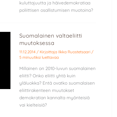
kuluttajuutta ja häivedemokratiaa
poliittisen osallistumisen muotoina?
Suomalainen valtaeliitti
muutoksessa
11.12.2014
/ Kirjoittaja
Ilkka Ruostetsaari
/
5 minuutiksi luettavaa
Millainen on 2010-luvun suomalainen
eliitti? Onko eliitti yhtä kuin
yläluokka? Entä ovatko suomalaisen
eliittirakenteen muutokset
demokratian kannalta myönteisiä
vai kielteisiä?