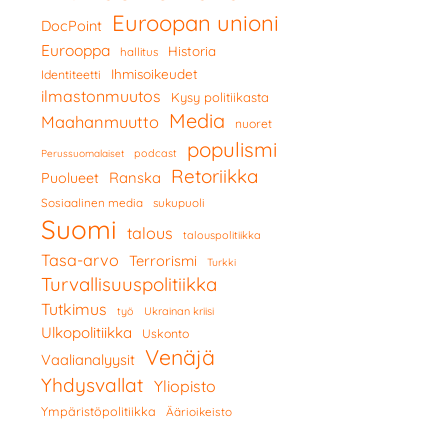
Euroopan unioni
DocPoint
Eurooppa
Historia
hallitus
Ihmisoikeudet
Identiteetti
ilmastonmuutos
Kysy politiikasta
Media
Maahanmuutto
nuoret
populismi
podcast
Perussuomalaiset
Retoriikka
Ranska
Puolueet
Sosiaalinen media
sukupuoli
Suomi
talous
talouspolitiikka
Tasa-arvo
Terrorismi
Turkki
Turvallisuuspolitiikka
Tutkimus
työ
Ukrainan kriisi
Ulkopolitiikka
Uskonto
Venäjä
Vaalianalyysit
Yhdysvallat
Yliopisto
Ympäristöpolitiikka
Äärioikeisto