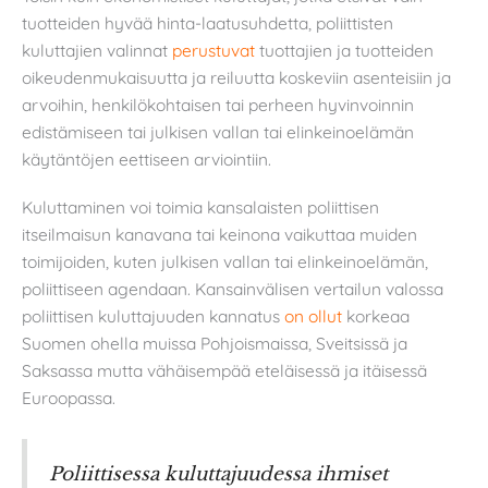
tuotteiden hyvää hinta-laatusuhdetta, poliittisten
kuluttajien valinnat
perustuvat
tuottajien ja tuotteiden
oikeudenmukaisuutta ja reiluutta koskeviin asenteisiin ja
arvoihin, henkilökohtaisen tai perheen hyvinvoinnin
edistämiseen tai julkisen vallan tai elinkeinoelämän
käytäntöjen eettiseen arviointiin.
Kuluttaminen voi toimia kansalaisten poliittisen
itseilmaisun kanavana tai keinona vaikuttaa muiden
toimijoiden, kuten julkisen vallan tai elinkeinoelämän,
poliittiseen agendaan. Kansainvälisen vertailun valossa
poliittisen kuluttajuuden kannatus
on ollut
korkeaa
Suomen ohella muissa Pohjoismaissa, Sveitsissä ja
Saksassa mutta vähäisempää eteläisessä ja itäisessä
Euroopassa.
Poliittisessa kuluttajuudessa ihmiset