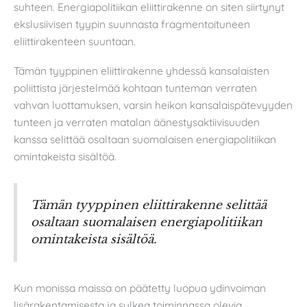
suhteen. Energiapolitiikan eliittirakenne on siten siirtynyt
ekslusiivisen tyypin suunnasta fragmentoituneen
eliittirakenteen suuntaan.
Tämän tyyppinen eliittirakenne yhdessä kansalaisten
poliittista järjestelmää kohtaan tunteman verraten
vahvan luottamuksen, varsin heikon kansalaispätevyyden
tunteen ja verraten matalan äänestysaktiivisuuden
kanssa selittää osaltaan suomalaisen energiapolitiikan
omintakeista sisältöä.
Tämän tyyppinen eliittirakenne selittää
osaltaan suomalaisen energiapolitiikan
omintakeista sisältöä.
Kun monissa maissa on päätetty luopua ydinvoiman
lisärakentamisesta ja sulkea toiminnassa olevia