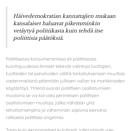
Häivedemokratian kannattajien mukaan
kansalaiset haluavat pikemminkin
vetäytyä politiikasta kuin tehdä itse
poliittisia päätöksiä.
Poliittisessa konsumerismissa eli poliittisessa
kuluttajuudessa ihmiset tekevät valintoja tuottajien,
tuotteiden tai palveluiden välillä tarkoituksenaan muuttaa
vastenmielisinä pitämiään julkisen vallan tai markkinoiden
käytäntöjä. Yhtenä suoran poliittisen osallistumisen
muotona se voi korvata perinteisen poliittisen
osallistumisen muotoja, jotka nähdään yhä
tehottomampina ja vähemmän sopivina keinoina
ratkaista poliittisia ongelmia.
Toisin kuin ekonomistiset kuluttajat, jotka etsivät vain