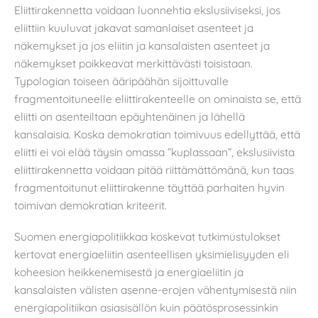
Eliittirakennetta voidaan luonnehtia ekslusiiviseksi, jos
eliittiin kuuluvat jakavat samanlaiset asenteet ja
näkemykset ja jos eliitin ja kansalaisten asenteet ja
näkemykset poikkeavat merkittävästi toisistaan.
Typologian toiseen ääripäähän sijoittuvalle
fragmentoituneelle eliittirakenteelle on ominaista se, että
eliitti on asenteiltaan epäyhtenäinen ja lähellä
kansalaisia. Koska demokratian toimivuus edellyttää, että
eliitti ei voi elää täysin omassa ”kuplassaan”, ekslusiivista
eliittirakennetta voidaan pitää riittämättömänä, kun taas
fragmentoitunut eliittirakenne täyttää parhaiten hyvin
toimivan demokratian kriteerit.
Suomen energiapolitiikkaa koskevat tutkimustulokset
kertovat energiaeliitin asenteellisen yksimielisyyden eli
koheesion heikkenemisestä ja energiaeliitin ja
kansalaisten välisten asenne-erojen vähentymisestä niin
energiapolitiikan asiasisällön kuin päätösprosessinkin