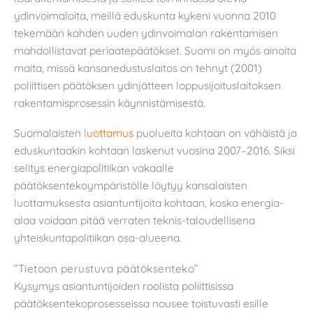
ydinvoimaloita, meillä eduskunta kykeni vuonna 2010
tekemään kahden uuden ydinvoimalan rakentamisen
mahdollistavat periaatepäätökset. Suomi on myös ainoita
maita, missä kansanedustuslaitos on tehnyt (2001)
poliittisen päätöksen ydinjätteen loppusijoituslaitoksen
rakentamisprosessin käynnistämisestä.
Suomalaisten
luottamus
puolueita kohtaan on vähäistä ja
eduskuntaakin kohtaan laskenut vuosina 2007–2016. Siksi
selitys energiapolitiikan vakaalle
päätöksentekoympäristölle löytyy kansalaisten
luottamuksesta asiantuntijoita kohtaan, koska energia-
alaa voidaan pitää verraten teknis-taloudellisena
yhteiskuntapolitiikan osa-alueena.
”Tietoon perustuva päätöksenteko”
Kysymys asiantuntijoiden roolista poliittisissa
päätöksentekoprosesseissa nousee toistuvasti esille