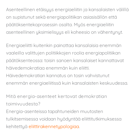
Asenteellinen etäisyys energiaeliitin ja kansalaisten välillä
on supistunut sekä energiapolitiikan asiasisällön että
päätöksentekoprosessin osalta. Myös energiaeliitin
asenteellinen yksimielisyys eli koheesio on vähentynyt.
Energiaeliitti kuitenkin painottaa kansalaisia enemmän
vaaleilla valittujen politiikkojen roolia energiapolitiikan
päätöksenteossa: toisin sanoen kansalaiset kannattavat
häivedemokratiaa enemmän kuin eliitti.
Häivedemokratian kannatus on tosin vahvistunut
enemmän energiaeliitissä kuin kansalaisten keskuudessa.
Mitä energia-asenteet kertovat demokratian
toimivuudesta?
Energia-asenteissa tapahtuneiden muutosten
tulkitsemisessa voidaan hyödyntää eliittitutkimuksessa
kehitettyä
eliittirakennetypologiaa
.