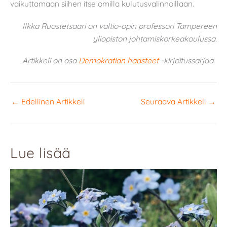
vaikuttamaan siihen itse omilla kulutusvalinnoillaan.
Ilkka Ruostetsaari on valtio-opin professori Tampereen
yliopiston johtamiskorkeakoulussa.
Artikkeli on osa
Demokratian haasteet
-kirjoitussarjaa.
←
Edellinen Artikkeli
Seuraava Artikkeli
→
Lue lisää