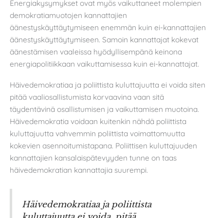
Energiakysymykset ovat myös vaikuttaneet molempien
demokratiamuotojen kannattajien
äänestyskäyttäytymiseen enemmän kuin ei-kannattajien
äänestyskäyttäytymiseen. Samoin kannattajat kokevat
äänestämisen vaaleissa hyödyllisempänä keinona
energiapolitiikkaan vaikuttamisessa kuin ei-kannattajat.
Häivedemokratiaa ja poliittista kuluttajuutta ei voida siten
pitää vaaliosallistumista korvaavina vaan sitä
täydentävinä osallistumisen ja vaikuttamisen muotoina.
Häivedemokratia voidaan kuitenkin nähdä poliittista
kuluttajuutta vahvemmin poliittista voimattomuutta
kokevien asennoitumistapana. Poliittisen kuluttajuuden
kannattajien kansalaispätevyyden tunne on taas
häivedemokratian kannattajia suurempi.
Häivedemokratiaa ja poliittista
kuluttajuutta ei voida pitää