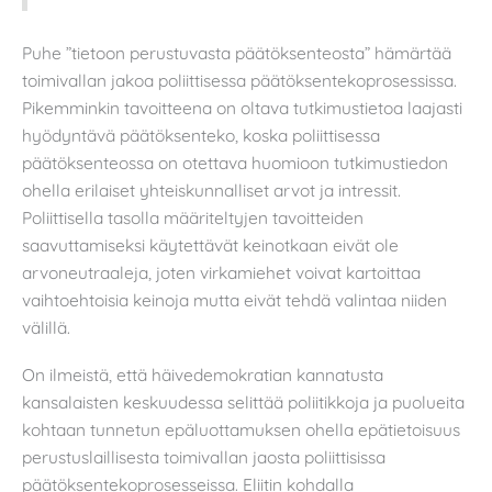
Puhe ”tietoon perustuvasta päätöksenteosta” hämärtää
toimivallan jakoa poliittisessa päätöksentekoprosessissa.
Pikemminkin tavoitteena on oltava tutkimustietoa laajasti
hyödyntävä päätöksenteko, koska poliittisessa
päätöksenteossa on otettava huomioon tutkimustiedon
ohella erilaiset yhteiskunnalliset arvot ja intressit.
Poliittisella tasolla määriteltyjen tavoitteiden
saavuttamiseksi käytettävät keinotkaan eivät ole
arvoneutraaleja, joten virkamiehet voivat kartoittaa
vaihtoehtoisia keinoja mutta eivät tehdä valintaa niiden
välillä.
On ilmeistä, että häivedemokratian kannatusta
kansalaisten keskuudessa selittää poliitikkoja ja puolueita
kohtaan tunnetun epäluottamuksen ohella epätietoisuus
perustuslaillisesta toimivallan jaosta poliittisissa
päätöksentekoprosesseissa. Eliitin kohdalla