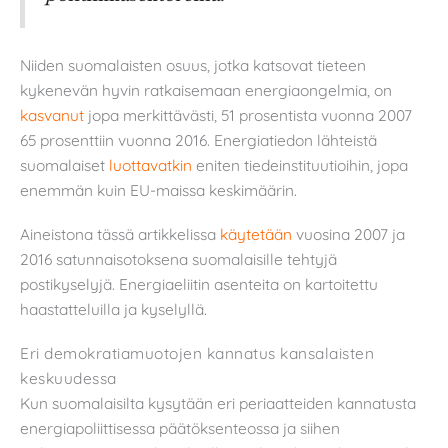
Niiden suomalaisten osuus, jotka katsovat tieteen
kykenevän hyvin ratkaisemaan energiaongelmia, on
kasvanut
jopa merkittävästi, 51 prosentista vuonna 2007
65 prosenttiin vuonna 2016. Energiatiedon lähteistä
suomalaiset
luottavatkin
eniten tiedeinstituutioihin, jopa
enemmän kuin EU-maissa keskimäärin.
Aineistona tässä artikkelissa
käytetään
vuosina 2007 ja
2016 satunnaisotoksena suomalaisille tehtyjä
postikyselyjä. Energiaeliitin asenteita on kartoitettu
haastatteluilla ja kyselyllä.
Eri demokratiamuotojen kannatus kansalaisten
keskuudessa
Kun suomalaisilta kysytään eri periaatteiden kannatusta
energiapoliittisessa päätöksenteossa ja siihen