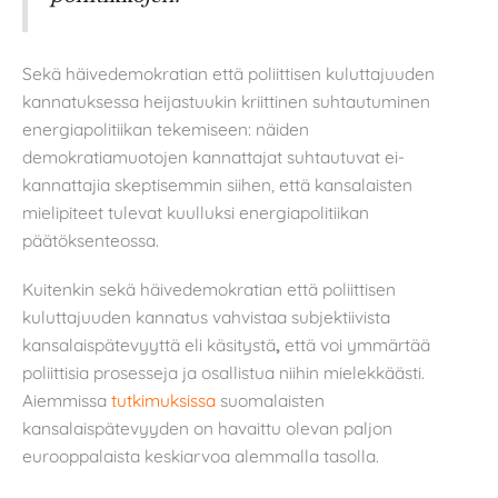
Sekä häivedemokratian että poliittisen kuluttajuuden
kannatuksessa heijastuukin kriittinen suhtautuminen
energiapolitiikan tekemiseen: näiden
demokratiamuotojen kannattajat suhtautuvat ei-
kannattajia skeptisemmin siihen, että kansalaisten
mielipiteet tulevat kuulluksi energiapolitiikan
päätöksenteossa.
Kuitenkin sekä häivedemokratian että poliittisen
kuluttajuuden kannatus vahvistaa subjektiivista
kansalaispätevyyttä eli käsitystä
,
että voi ymmärtää
poliittisia prosesseja ja osallistua niihin mielekkäästi.
Aiemmissa
tutkimuksissa
suomalaisten
kansalaispätevyyden on havaittu olevan paljon
eurooppalaista keskiarvoa alemmalla tasolla.