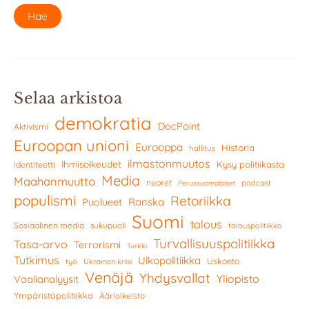
Selaa arkistoa
demokratia
DocPoint
Aktivismi
Euroopan unioni
Eurooppa
Historia
hallitus
ilmastonmuutos
Ihmisoikeudet
Kysy politiikasta
Identiteetti
Media
Maahanmuutto
nuoret
podcast
Perussuomalaiset
populismi
Retoriikka
Ranska
Puolueet
Suomi
talous
Sosiaalinen media
sukupuoli
talouspolitiikka
Turvallisuuspolitiikka
Tasa-arvo
Terrorismi
Turkki
Tutkimus
Ulkopolitiikka
Uskonto
työ
Ukrainan kriisi
Venäjä
Yhdysvallat
Yliopisto
Vaalianalyysit
Ympäristöpolitiikka
Äärioikeisto