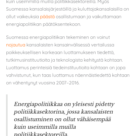
kuin useimmilla muilla politiikkasektoreilla. Myös
Suomessa kansalaisjärjestöillä ja kuluttajakansalaisilla on
ollut vaikeuksia
päästä
osallistumaan ja vaikuttamaan
energiapolitiikan päätöksentekoon.
Suomessa energiapolitiikan tekeminen on voinut
nojautua
kansalaisten kansainvälisessä vertailussa
poikkeuksellisen korkeaan luottamukseen tiedettä,
tutkimusinstituutioita ja teknologista kehitystä kohtaan.
Luottamus perinteisiä tiedeinstituutioita kohtaan on jopa
vahvistunut, kun taas luottamus näennäistiedettä kohtaan
on vähentynyt vuosina 2007–2016.
Energiapolitiikkaa on yleisesti pidetty
politiikkasektorina, jossa kansalaisten
osallistuminen on ollut vähäisempää
kuin useimmilla muilla
politiikkasektoreilla.