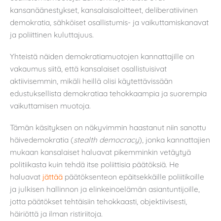
kansanäänestykset, kansalaisaloitteet, deliberatiivinen
demokratia, sähköiset osallistumis- ja vaikuttamiskanavat
ja poliittinen kuluttajuus.
Yhteistä näiden demokratiamuotojen kannattajille on
vakaumus siitä, että kansalaiset osallistuisivat
aktiivisemmin, mikäli heillä olisi käytettävissään
edustuksellista demokratiaa tehokkaampia ja suorempia
vaikuttamisen muotoja.
Tämän käsityksen on näkyvimmin haastanut niin sanottu
häivedemokratia (
stealth democracy
), jonka kannattajien
mukaan kansalaiset haluavat pikemminkin vetäytyä
politiikasta kuin tehdä itse poliittisia päätöksiä. He
haluavat
jättää
päätöksenteon epäitsekkäille poliitikoille
ja julkisen hallinnon ja elinkeinoelämän asiantuntijoille,
jotta päätökset tehtäisiin tehokkaasti, objektiivisesti,
häiriöttä ja ilman ristiriitoja.