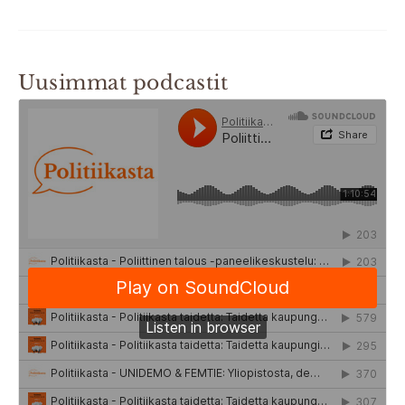
Uusimmat podcastit