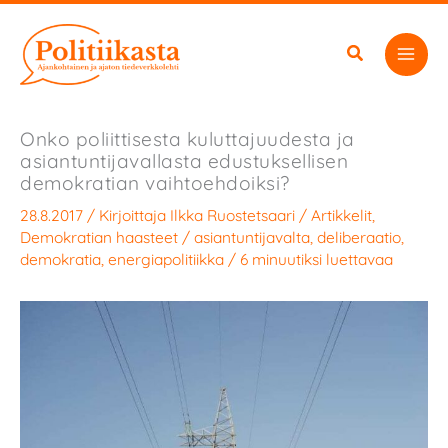
Siirry
sisältöön
Onko poliittisesta kuluttajuudesta ja
asiantuntijavallasta edustuksellisen
demokratian vaihtoehdoiksi?
28.8.2017
/ Kirjoittaja
Ilkka Ruostetsaari
/
Artikkelit
,
Demokratian haasteet
/
asiantuntijavalta
,
deliberaatio
,
demokratia
,
energiapolitiikka
/
6 minuutiksi luettavaa