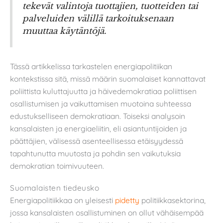
tekevät valintoja tuottajien, tuotteiden tai
palveluiden välillä tarkoituksenaan
muuttaa käytäntöjä.
Tässä artikkelissa tarkastelen energiapolitiikan
kontekstissa sitä, missä määrin suomalaiset kannattavat
poliittista kuluttajuutta ja häivedemokratiaa poliittisen
osallistumisen ja vaikuttamisen muotoina suhteessa
edustukselliseen demokratiaan. Toiseksi analysoin
kansalaisten ja energiaeliitin, eli asiantuntijoiden ja
päättäjien, välisessä asenteellisessa etäisyydessä
tapahtunutta muutosta ja pohdin sen vaikutuksia
demokratian toimivuuteen.
Suomalaisten tiedeusko
Energiapolitiikkaa on yleisesti
pidetty
politiikkasektorina,
jossa kansalaisten osallistuminen on ollut vähäisempää