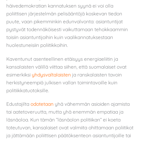
häivedemokratian kannatuksen syynä ei voi olla
poliittisen järjestelmän pelisääntöjä koskevan tiedon
puute, vaan pikemminkin edunvalvonta: asiantuntijat
pystyvät todennäköisesti vaikuttamaan tehokkaammin
toisiin asiantuntijoihin kuin vaalikannatuksestaan
huolestuneisiin poliitikkoihin.
Kaventunut asenteellinen etäisyys energiaeliitin ja
kansalaisten välillä viittaa siihen, että suomalaiset ovat
esimerkiksi
yhdysvaltalaisten
ja ranskalaisten tavoin
herkistyneempiä julkisen vallan toimintavoille kuin
politiikkatuotoksille.
Edustajilta
odotetaan
yhä vähemmän asioiden ajamista
tai aatetoveruutta, mutta yhä enemmän empatiaa ja
läsnäoloa. Kun tämän ”läsnäolon politiikan” ei koeta
toteutuvan, kansalaiset ovat valmiita ohittamaan poliitikot
ja jättämään poliittisen päätöksenteon asiantuntijoille tai