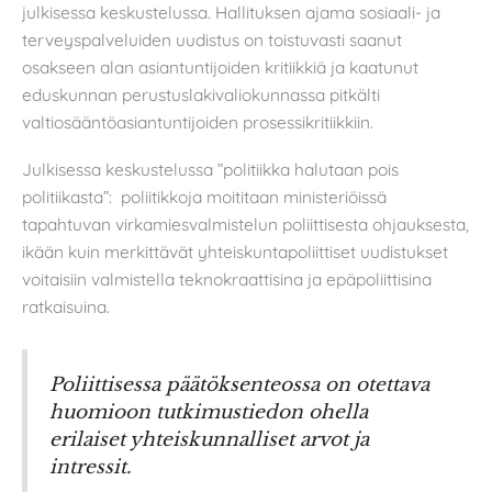
julkisessa keskustelussa. Hallituksen ajama sosiaali- ja
terveyspalveluiden uudistus on toistuvasti saanut
osakseen alan asiantuntijoiden kritiikkiä ja kaatunut
eduskunnan perustuslakivaliokunnassa pitkälti
valtiosääntöasiantuntijoiden prosessikritiikkiin.
Julkisessa keskustelussa ”politiikka halutaan pois
politiikasta”: poliitikkoja moititaan ministeriöissä
tapahtuvan virkamiesvalmistelun poliittisesta ohjauksesta,
ikään kuin merkittävät yhteiskuntapoliittiset uudistukset
voitaisiin valmistella teknokraattisina ja epäpoliittisina
ratkaisuina.
Poliittisessa päätöksenteossa on otettava
huomioon tutkimustiedon ohella
erilaiset yhteiskunnalliset arvot ja
intressit.