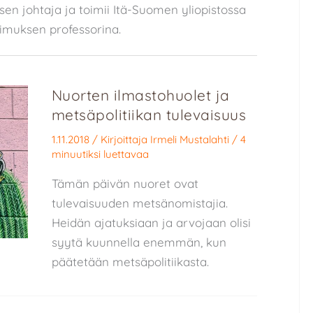
en johtaja ja toimii Itä-Suomen yliopistossa
kimuksen professorina.
Nuorten ilmastohuolet ja
metsäpolitiikan tulevaisuus
1.11.2018
/ Kirjoittaja
Irmeli Mustalahti
/
4
minuutiksi luettavaa
Tämän päivän nuoret ovat
tulevaisuuden metsänomistajia.
Heidän ajatuksiaan ja arvojaan olisi
syytä kuunnella enemmän, kun
päätetään metsäpolitiikasta.