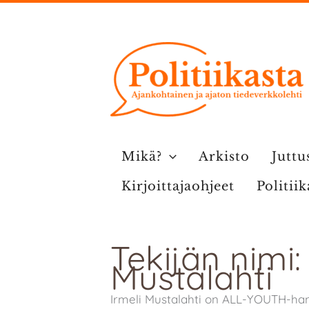
Siirry
sisältöön
Mikä?
Arkisto
Juttu
Kirjoittajaohjeet
Politii
Tekijän nimi:
Mustalahti
Irmeli Mustalahti on ALL-YOUTH-ha