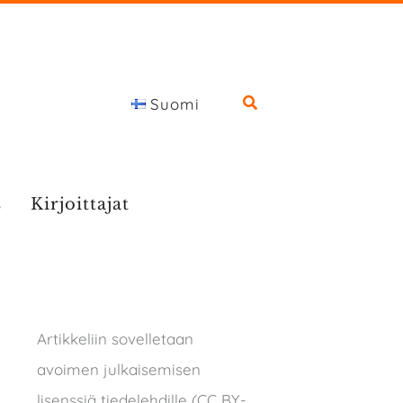
Suomi
s
Kirjoittajat
Artikkeliin sovelletaan
avoimen julkaisemisen
lisenssiä tiedelehdille (CC BY-