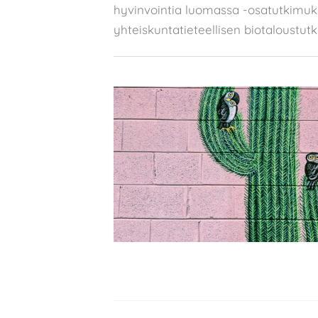
hyvinvointia luomassa -osatutkimuks
yhteiskuntatieteellisen biotaloustut