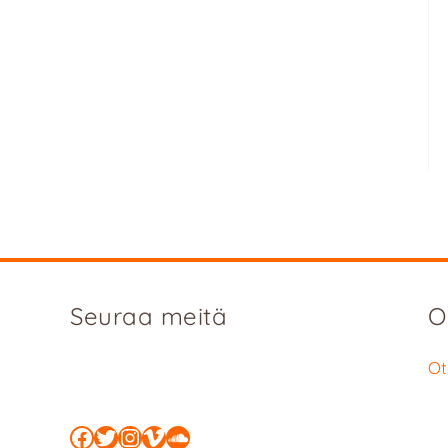
Seuraa meitä
O
Ot
Facebook
Twitter
Instagram
Vimeo
SoundCloud