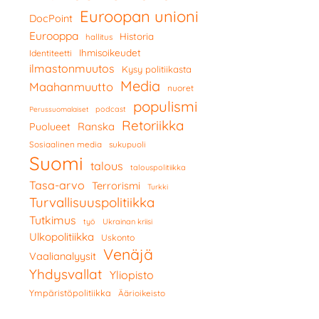
Euroopan unioni
DocPoint
Eurooppa
Historia
hallitus
Ihmisoikeudet
Identiteetti
ilmastonmuutos
Kysy politiikasta
Media
Maahanmuutto
nuoret
populismi
podcast
Perussuomalaiset
Retoriikka
Ranska
Puolueet
Sosiaalinen media
sukupuoli
Suomi
talous
talouspolitiikka
Tasa-arvo
Terrorismi
Turkki
Turvallisuuspolitiikka
Tutkimus
työ
Ukrainan kriisi
Ulkopolitiikka
Uskonto
Venäjä
Vaalianalyysit
Yhdysvallat
Yliopisto
Ympäristöpolitiikka
Äärioikeisto