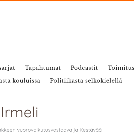
sarjat
Tapahtumat
Podcastit
Toimitu
kasta kouluissa
Politiikasta selkokielellä
 Irmeli
nkkeen vuorovaikutusvastaava ja Kestävää